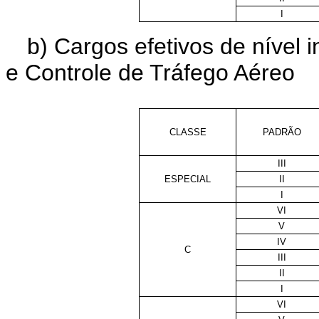
I
b) Cargos efetivos de nível
e Controle de Tráfego Aéreo
CLASSE
PADRÃO
III
ESPECIAL
II
I
VI
V
IV
C
III
II
I
VI