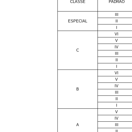
CLASSE
PADRÃO
III
ESPECIAL
II
I
VI
V
IV
C
III
II
I
VI
V
IV
B
III
II
I
V
IV
A
III
II