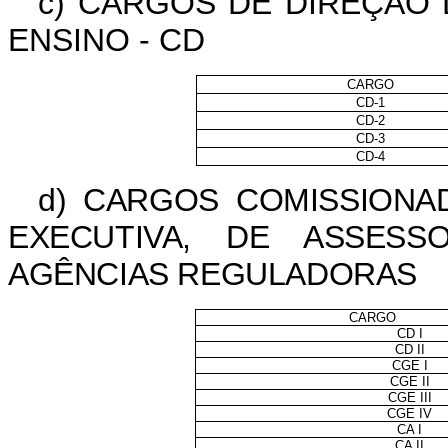
c) CARGOS DE DIREÇÃO 
ENSINO - CD
CARGO
CD-1
CD-2
CD-3
CD-4
d) CARGOS COMISSIONA
EXECUTIVA, DE ASSESS
AGÊNCIAS REGULADORAS
CARGO
CD I
CD II
CGE I
CGE II
CGE III
CGE IV
CA I
CA II