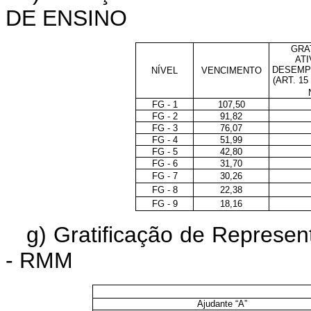
DE ENSINO
GRA
ATI
DESEMP
NÍVEL
VENCIMENTO
(ART. 1
FG - 1
107,50
FG - 2
91,82
FG - 3
76,07
FG - 4
51,99
FG - 5
42,80
FG - 6
31,70
FG - 7
30,26
FG - 8
22,38
FG - 9
18,16
g) Gratificação de Represen
- RMM
Ajudante “A”