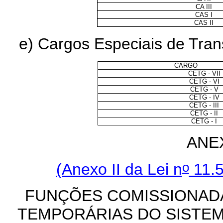
CA III
CAS I
CAS II
e) Cargos Especiais de Tra
CARGO
CETG - VII
CETG - VI
CETG - V
CETG - IV
CETG - III
CETG - II
CETG - I
ANEX
o
(Anexo II da Lei n
11.5
FUNÇÕES COMISSIONADA
TEMPORÁRIAS DO SISTEM