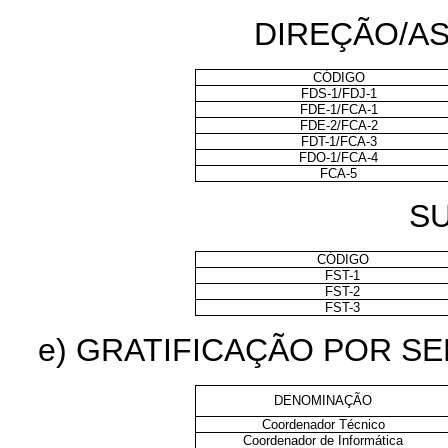
DIREÇÃO/A
CÓDIGO
FDS-1/FDJ-1
FDE-1/FCA-1
FDE-2/FCA-2
FDT-1/FCA-3
FDO-1/FCA-4
FCA-5
S
CÓDIGO
FST-1
FST-2
FST-3
e) GRATIFICAÇÃO POR S
DENOMINAÇÃO
Coordenador Técnico
Coordenador de Informática