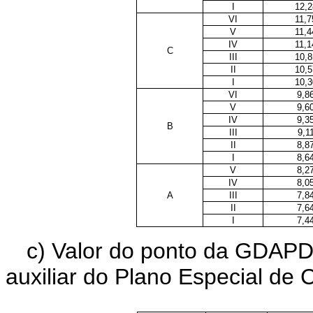
I
12,2
VI
11,7
V
11,4
IV
11,1
C
III
10,8
II
10,5
I
10,3
VI
9,8
V
9,6
IV
9,3
B
III
9,1
II
8,8
I
8,6
V
8,2
IV
8,0
A
III
7,8
II
7,6
I
7,4
c) Valor do ponto da GDAPD
auxiliar do Plano Especial d