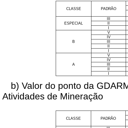
CLASSE
PADRÃO
III
ESPECIAL
II
I
V
IV
B
III
II
I
V
IV
A
III
II
I
b) Valor do ponto da GDARM
Atividades de Mineração
CLASSE
PADRÃO