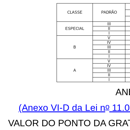
CLASSE
PADRÃO
III
ESPECIAL
II
I
V
IV
B
III
II
I
V
IV
A
III
II
I
AN
o
(Anexo VI-D da Lei n
11.0
VALOR DO PONTO DA GRA