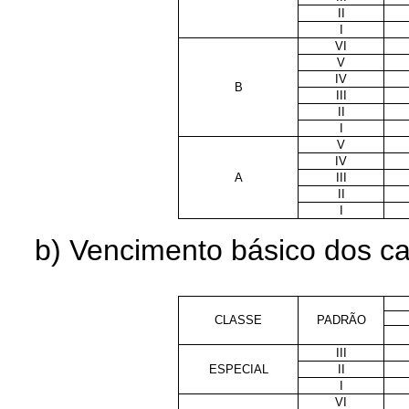
II
I
VI
V
IV
B
III
II
I
V
IV
A
III
II
I
b) Vencimento básico dos car
CLASSE
PADRÃO
III
ESPECIAL
II
I
VI