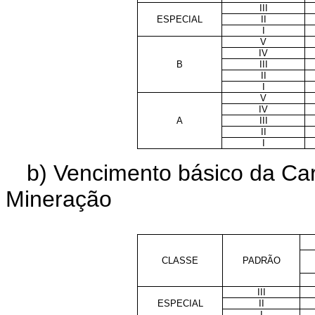
III
ESPECIAL
II
I
V
IV
B
III
II
I
V
IV
A
III
II
I
b) Vencimento básico da Car
Mineração
CLASSE
PADRÃO
III
ESPECIAL
II
I