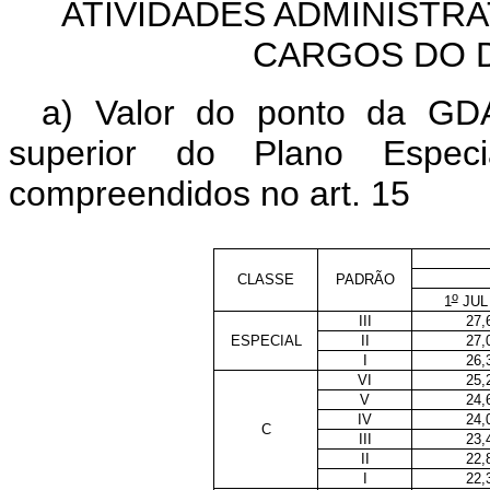
ATIVIDADES ADMINISTRA
CARGOS DO 
a) Valor do ponto da GD
superior do Plano Esp
compreendidos no art. 15
CLASSE
PADRÃO
o
1
JUL 
III
27,
ESPECIAL
II
27,
I
26,
VI
25,
V
24,
IV
24,
C
III
23,
II
22,
I
22,