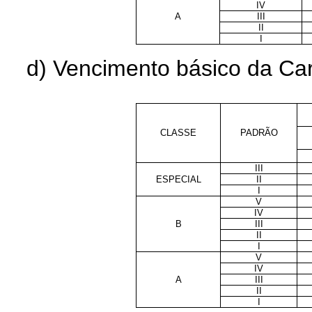
IV
A
III
II
I
d) Vencimento básico da Car
CLASSE
PADRÃO
III
ESPECIAL
II
I
V
IV
B
III
II
I
V
IV
A
III
II
I