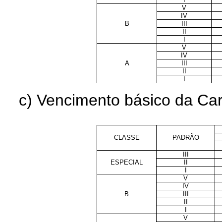
V
IV
B
III
II
I
V
IV
A
III
II
I
c) Vencimento básico da Carr
CLASSE
PADRÃO
III
ESPECIAL
II
I
V
IV
B
III
II
I
V