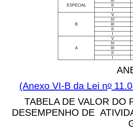
III
ESPECIAL
II
I
V
IV
B
III
II
I
V
IV
A
III
II
I
AN
o
(Anexo VI-B da Lei n
11.0
TABELA DE VALOR DO 
DESEMPENHO DE ATIVID