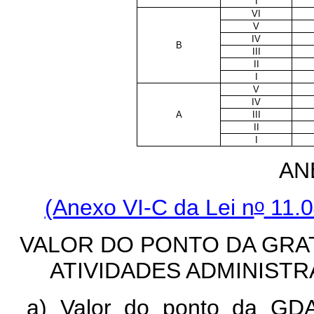
I
VI
V
IV
B
III
II
I
V
IV
A
III
II
I
AN
o
(Anexo VI-C da Lei n
11.0
VALOR DO PONTO DA GRA
ATIVIDADES ADMINIST
a) Valor do ponto da GD