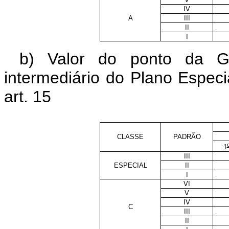
IV
A
III
II
I
b) Valor do ponto da 
intermediário do Plano Espec
art. 15
CLASSE
PADRÃO
1
III
ESPECIAL
II
I
VI
V
IV
C
III
II