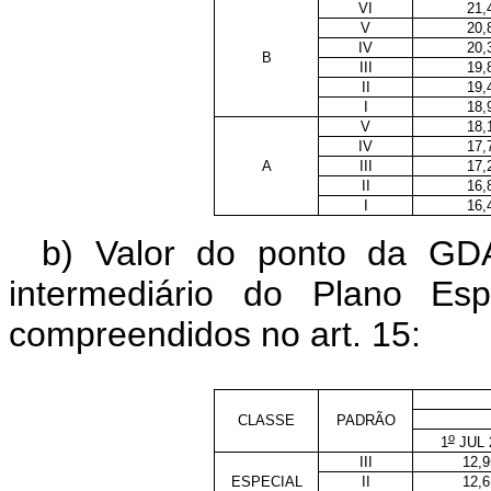
VI
21,
V
20,
IV
20,
B
III
19,
II
19,
I
18,
V
18,
IV
17,
A
III
17,
II
16,
I
16,
b) Valor do ponto da GD
intermediário do Plano E
compreendidos no art. 15:
CLASSE
PADRÃO
o
1
JUL 
III
12,9
ESPECIAL
II
12,6