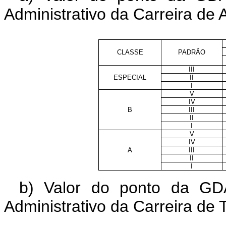
Administrativo da Carreira de A
CLASSE
PADRÃO
III
ESPECIAL
II
I
V
IV
B
III
II
I
V
IV
A
III
II
I
b) Valor do ponto da G
Administrativo da Carreira de 