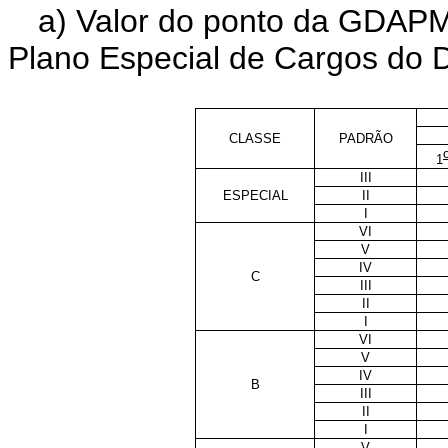
a) Valor do ponto da GDAPM 
Plano Especial de Cargos do D
CLASSE
PADRÃO
1
III
ESPECIAL
II
I
VI
V
IV
C
III
II
I
VI
V
IV
B
III
II
I
V