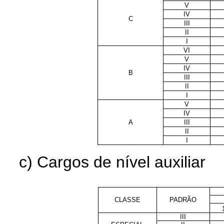
V
IV
C
III
II
I
VI
V
IV
B
III
II
I
V
IV
A
III
II
I
c
) Cargos de nível auxiliar
CLASSE
PADRÃO
III