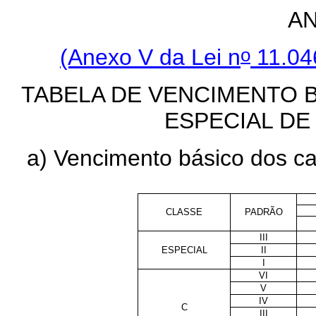
A
o
(Anexo V da Lei n
11.04
TABELA DE VENCIMENTO 
ESPECIAL D
a) Vencimento básico dos ca
CLASSE
PADRÃO
III
ESPECIAL
II
I
VI
V
IV
C
III