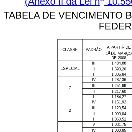
(Anexo II da Lei n
10.55
TABELA DE VENCIMENTO B
FEDER
A PARTIR DE
CLASSE
PADRÃO
o
1
DE MARÇO
DE 2008
III
1.484,88
ESPECIAL
II
1.393,20
I
1.305,84
IV
1.287,36
III
1.251,89
C
II
1.217,60
I
1.184,27
IV
1.151,92
III
1.120,54
B
II
1.090,04
I
1.060,51
V
1.031,75
IV
1.003,85