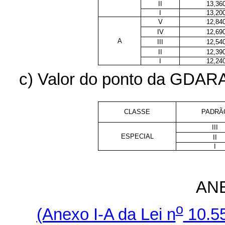
II
13,36
I
13,20
V
12,84
IV
12,69
A
III
12,54
II
12,39
I
12,24
c) Valor do ponto da GDARA 
CLASSE
PADRÃ
III
ESPECIAL
II
I
AN
o
(Anexo I-A da Lei n
10.55