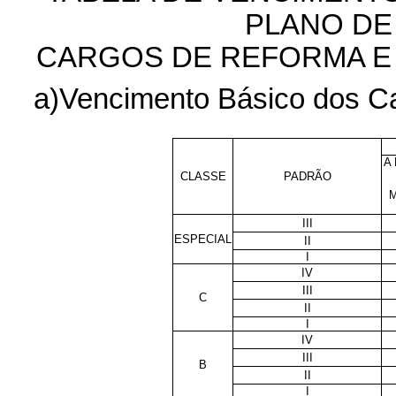
PLANO DE
CARGOS DE REFORMA E
a)Vencimento Básico dos Ca
A
CLASSE
PADRÃO
III
ESPECIAL
II
I
IV
III
C
II
I
IV
III
B
II
I