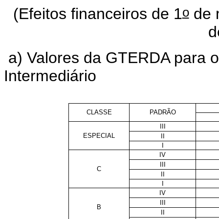
o
(Efeitos financeiros de 1
de 
d
a) Valores da GTERDA para os
Intermediário
CLASSE
PADRÃO
III
ESPECIAL
II
I
IV
III
C
II
I
IV
III
B
II