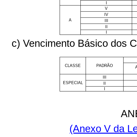
I
V
IV
A
III
II
I
c) Vencimento Básico dos Ca
CLASSE
PADRÃO
III
ESPECIAL
II
I
AN
(Anexo V da Le