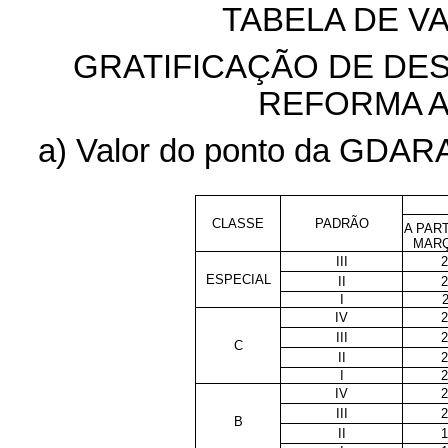
TABELA DE V
GRATIFICAÇÃO DE DE
REFORMA A
a) Valor do ponto da GDARA
CLASSE
PADRÃO
A PART
MARÇ
III
2
ESPECIAL
II
2
I
IV
2
III
2
C
II
2
I
2
IV
2
III
2
B
II
1