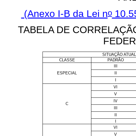
o
(Anexo I-B da Lei n
10.5
TABELA DE CORRELAÇÃO
FEDER
SITUAÇÃO ATUA
CLASSE
PADRÃO
III
ESPECIAL
II
I
VI
V
IV
C
III
II
I
VI
V