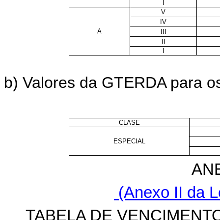
I
V
IV
A
III
II
I
b) Valores da GTERDA para os 
CLASE
ESPECIAL
AN
(Anexo II da L
TABELA DE VENCIMENT