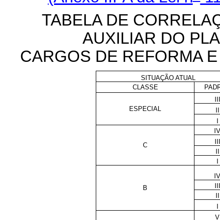
TABELA DE CORRELA
AUXILIAR DO PL
CARGOS DE REFORMA E
SITUAÇÃO ATUAL
CLASSE
PAD
II
ESPECIAL
II
I
I
II
C
II
I
I
II
B
II
I
V