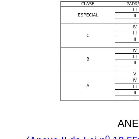
CLASE
PADR
III
ESPECIAL
II
I
IV
III
C
II
I
IV
III
B
II
I
V
IV
A
III
II
I
ANE
o