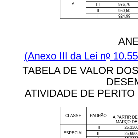
A
III
976,76
II
950,50
I
924,99
ANE
o
(Anexo III da Lei n
10.55
TABELA DE VALOR DO
DESE
ATIVIDADE DE PERITO
CLASSE
PADRÃO
A PARTIR DE
MARÇO DE 
III
26,330
ESPECIAL
II
25,690