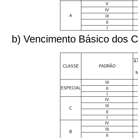
V
IV
A
III
II
I
b) Vencimento Básico dos Ca
A
CLASSE
PADRÃO
III
ESPECIAL
II
I
IV
III
C
II
I
IV
III
B
II