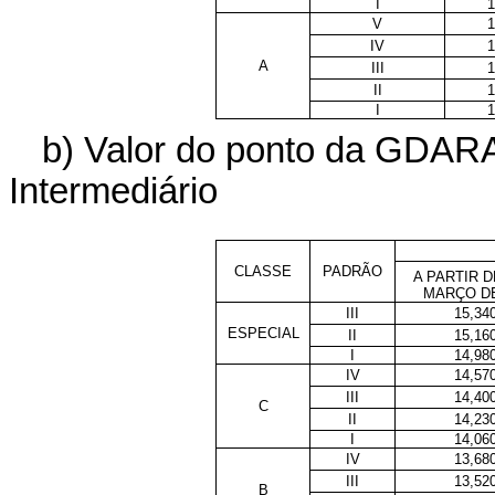
I
1
V
1
IV
1
A
III
1
II
1
I
1
b) Valor do ponto da GDARA
Intermediário
CLASSE
PADRÃO
A PARTIR D
MARÇO DE
III
15,34
ESPECIAL
II
15,16
I
14,98
IV
14,57
III
14,40
C
II
14,23
I
14,06
IV
13,68
III
13,52
B