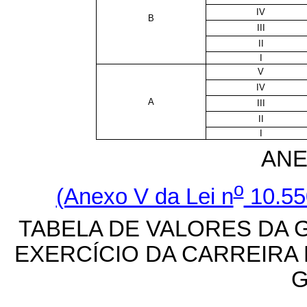
IV
B
III
II
I
V
IV
A
III
II
I
ANE
o
(Anexo V da Lei n
10.55
TABELA DE VALORES DA 
EXERCÍCIO DA CARREIRA 
G