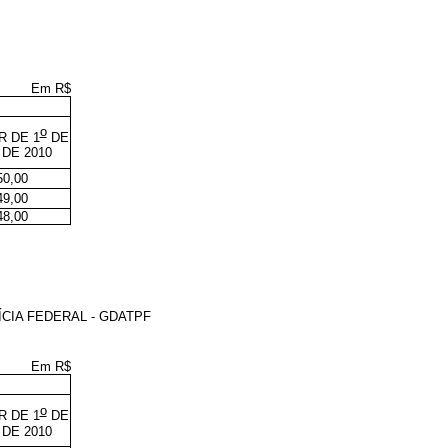
Em R$
o
R DE 1
DE
 DE 2010
50,00
49,00
48,00
CIA FEDERAL - GDATPF
Em R$
o
R DE 1
DE
 DE 2010