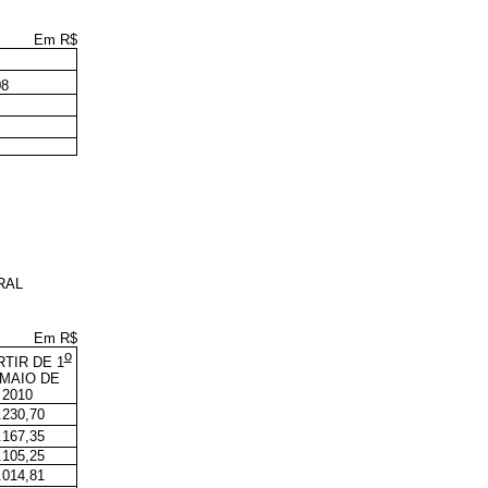
Em R$
8
RAL
Em R$
o
RTIR DE 1
 MAIO DE
2010
.230,70
.167,35
.105,25
.014,81