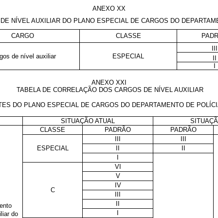
ANEXO XX
E NÍVEL AUXILIAR DO PLANO ESPECIAL DE CARGOS DO DEPARTAM
CARGO
CLASSE
PAD
III
gos de nível auxiliar
ESPECIAL
II
I
ANEXO XXI
TABELA DE CORRELAÇÃO DOS CARGOS DE NÍVEL AUXILIAR
TES DO PLANO ESPECIAL DE CARGOS DO DEPARTAMENTO DE POLÍCI
SITUAÇÃO ATUAL
SITUAÇ
CLASSE
PADRÃO
PADRÃO
III
III
ESPECIAL
II
II
I
VI
V
IV
C
III
II
ento
I
liar do