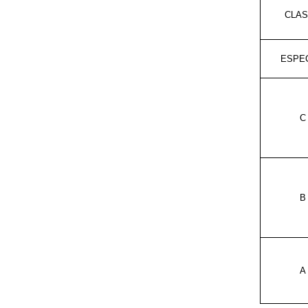
CLA
ESPE
C
B
A