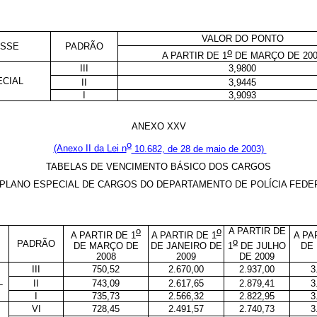
VALOR DO PONTO
ASSE
PADRÃO
o
A PARTIR DE 1
DE MARÇO DE 200
III
3,9800
ECIAL
II
3,9445
I
3,9093
ANEXO XXV
o
(Anexo II da Lei n
10.682, de 28 de maio de 2003)
TABELAS DE VENCIMENTO BÁSICO DOS CARGOS
PLANO ESPECIAL DE CARGOS DO DEPARTAMENTO DE POLÍCIA FEDE
o
o
A PARTIR DE
A PARTIR DE 1
A PARTIR DE 1
A PA
o
PADRÃO
DE MARÇO DE
DE JANEIRO DE
1
DE JULHO
DE
2008
2009
DE 2009
III
750,52
2.670,00
2.937,00
3
L
II
743,09
2.617,65
2.879,41
3
I
735,73
2.566,32
2.822,95
3
VI
728,45
2.491,57
2.740,73
3