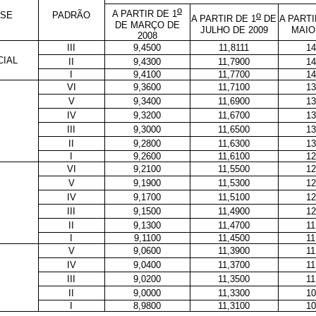
o
A PARTIR DE 1
o
SSE
PADRÃO
A PARTIR DE 1
DE
A PARTI
DE MARÇO DE
JULHO DE 2009
MAIO
2008
III
9,4500
11,8111
14
CIAL
II
9,4300
11,7900
14
I
9,4100
11,7700
14
VI
9,3600
11,7100
13
V
9,3400
11,6900
13
IV
9,3200
11,6700
13
III
9,3000
11,6500
13
II
9,2800
11,6300
13
I
9,2600
11,6100
12
VI
9,2100
11,5500
12
V
9,1900
11,5300
12
IV
9,1700
11,5100
12
III
9,1500
11,4900
12
II
9,1300
11,4700
11
I
9,1100
11,4500
11
V
9,0600
11,3900
11
IV
9,0400
11,3700
11
III
9,0200
11,3500
11
II
9,0000
11,3300
10
I
8,9800
11,3100
10