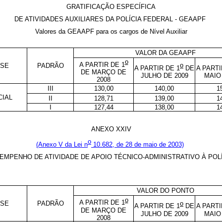
GRATIFICAÇÃO ESPECÍFICA
DE ATIVIDADES AUXILIARES DA POLÍCIA FEDERAL - GEAAPF
Valores da GEAAPF para os cargos de Nível Auxiliar
VALOR DA GEAAPF
o
A PARTIR DE 1
o
SSE
PADRÃO
A PARTIR DE 1
DE
A PARTI
DE MARÇO DE
JULHO DE 2009
MAIO
2008
III
130,00
140,00
1
CIAL
II
128,71
139,00
1
I
127,44
138,00
1
ANEXO XXIV
o
(Anexo V da Lei n
10.682, de 28 de maio de 2003)
EMPENHO DE ATIVIDADE DE APOIO TÉCNICO-ADMINISTRATIVO À POLÍ
VALOR DO PONTO
o
A PARTIR DE 1
o
SSE
PADRÃO
A PARTIR DE 1
DE
A PARTI
DE MARÇO DE
JULHO DE 2009
MAIO
2008