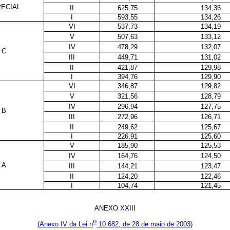
ECIAL
II
625,75
134,36
I
593,55
134,26
VI
537,73
134,19
V
507,63
133,12
IV
478,29
132,07
C
III
449,71
131,02
II
421,87
129,98
I
394,76
129,90
VI
346,87
129,82
V
321,56
128,79
IV
296,94
127,75
B
III
272,96
126,71
II
249,62
125,67
I
226,91
125,60
V
185,90
125,53
IV
164,76
124,50
A
III
144,21
123,47
II
124,20
122,46
I
104,74
121,45
ANEXO XXIII
o
(Anexo IV da Lei n
10.682, de 28 de maio de 2003)