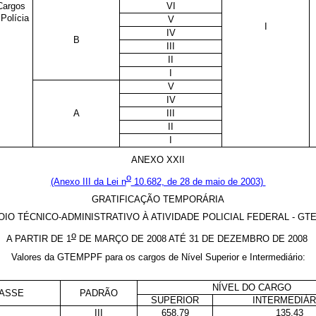
Cargos
VI
Polícia
V
I
IV
B
III
II
I
V
IV
A
III
II
I
ANEXO XXII
o
(Anexo III da Lei n
10.682, de 28 de maio de 2003)
GRATIFICAÇÃO TEMPORÁRIA
OIO TÉCNICO-ADMINISTRATIVO À ATIVIDADE POLICIAL FEDERAL - G
o
A PARTIR DE 1
DE MARÇO DE 2008 ATÉ 31 DE DEZEMBRO DE 2008
Valores da GTEMPPF para os cargos de Nível Superior e Intermediário:
NÍVEL DO CARGO
ASSE
PADRÃO
SUPERIOR
INTERMEDIÁR
III
658,79
135,43