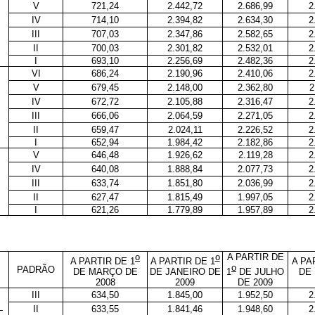
V
721,24
2.442,72
2.686,99
2
IV
714,10
2.394,82
2.634,30
2
III
707,03
2.347,86
2.582,65
2
II
700,03
2.301,82
2.532,01
2
I
693,10
2.256,69
2.482,36
2
VI
686,24
2.190,96
2.410,06
2
V
679,45
2.148,00
2.362,80
2
IV
672,72
2.105,88
2.316,47
2
III
666,06
2.064,59
2.271,05
2
II
659,47
2.024,11
2.226,52
2
I
652,94
1.984,42
2.182,86
2
V
646,48
1.926,62
2.119,28
2
IV
640,08
1.888,84
2.077,73
2
III
633,74
1.851,80
2.036,99
2
II
627,47
1.815,49
1.997,05
2
I
621,26
1.779,89
1.957,89
2
o
o
A PARTIR DE
A PARTIR DE 1
A PARTIR DE 1
A PA
o
PADRÃO
DE MARÇO DE
DE JANEIRO DE
1
DE JULHO
DE
2008
2009
DE 2009
III
634,50
1.845,00
1.952,50
2
L
II
633,55
1.841,46
1.948,60
2