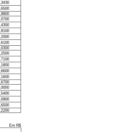
,3430
,6500
,9800
,0700
,4300
,8100
,2000
,6100
,0300
,2500
,7100
,1800
,6600
,1600
,6700
,0000
,5400
,0900
,6500
,2200
Em R$