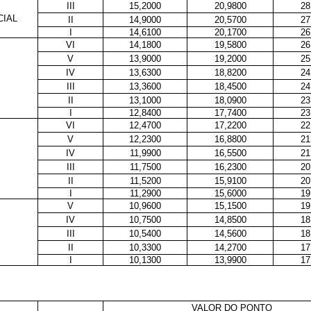
III
15,2000
20,9800
28
CIAL
II
14,9000
20,5700
27
I
14,6100
20,1700
26
VI
14,1800
19,5800
26
V
13,9000
19,2000
25
IV
13,6300
18,8200
24
III
13,3600
18,4500
24
II
13,1000
18,0900
23
I
12,8400
17,7400
23
VI
12,4700
17,2200
22
V
12,2300
16,8800
21
IV
11,9900
16,5500
21
III
11,7500
16,2300
20
II
11,5200
15,9100
20
I
11,2900
15,6000
19
V
10,9600
15,1500
19
IV
10,7500
14,8500
18
III
10,5400
14,5600
18
II
10,3300
14,2700
17
I
10,1300
13,9900
17
VALOR DO PONTO