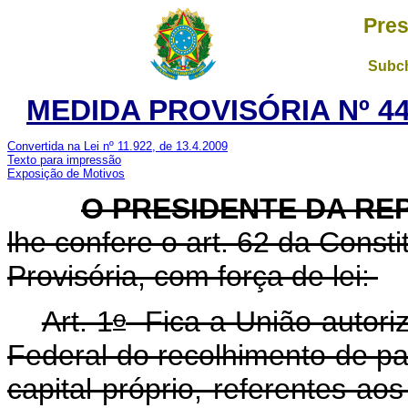
Pres
Subch
MEDIDA PROVISÓRIA Nº 44
Convertida na Lei nº 11.922, de 13.4.2009
Texto para impressão
Exposição de Motivos
O PRESIDENTE DA RE
lhe confere o art. 62 da Const
Provisória, com força de lei:
o
Art. 1
Fica a União autori
Federal do recolhimento de pa
capital próprio, referentes ao