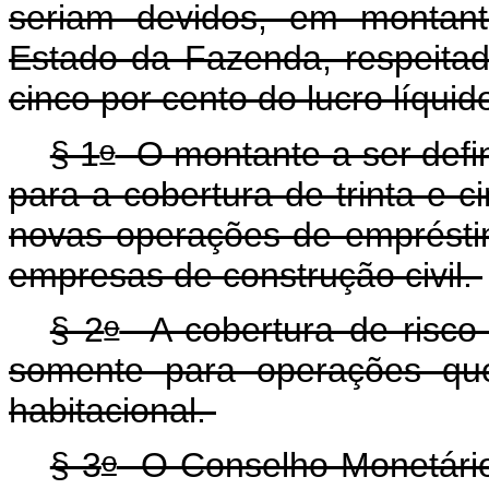
seriam devidos, em montant
Estado da Fazenda, respeitad
cinco por cento do lucro líquid
o
§ 1
O montante a ser defin
para a cobertura de trinta e c
novas operações de empréstim
empresas de construção civil.
o
§ 2
A cobertura de risco 
somente para operações que
habitacional.
o
§ 3
O Conselho Monetário 