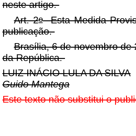
neste artigo.
o
Art. 2
Esta Medida Provisó
publicação.
Brasília, 6 de novembro de
da República.
LUIZ INÁCIO LULA DA SILVA
Guido Mantega
E
ste texto não substitui o pu