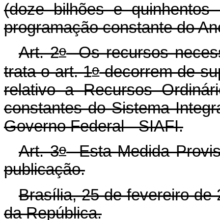
(doze bilhões e quinhentos 
programação constante do Ane
o
Art. 2
Os recursos necessá
o
trata o art. 1
decorrem de sup
relativo a Recursos Ordiná
constantes do Sistema Integr
Governo Federal - SIAFI.
o
Art. 3
Esta Medida Provisó
publicação.
Brasília, 25 de fevereiro de
da República.