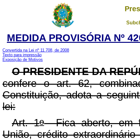
Pres
Subch
MEDIDA PROVISÓRIA Nº 420
Convertida na Lei nº 11.708, de 2008
Texto para impressão
Exposição de Motivos
O PRESIDENTE DA REPÚ
confere o art. 62, combi
Constituição, adota a seguin
lei:
o
Art. 1
Fica aberto, em f
União, crédito extraordinári