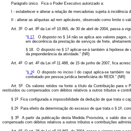
Parágrafo único. Fica o Poder Executivo autorizado a:
I - estabelecer e alterar a relação de mercadorias sujeita à incidênci
II - alterar as alíquotas ad rem aplicáveis, observado como limite o va
o
o
o
Art. 3
O art. 8
da Lei n
10.865, de 30 de abril de 2004, passa a vig
“
§ 17
. O disposto no § 14 não se aplica aos valores pagos, cr
em decorrência da prestação de serviços de frete, afretament
§ 18. O disposto no § 17 aplicar-se-á também à hipótese de 
da preponderância da atividade.” (NR)
o
o
o
Art. 4
O art. 4
da Lei n
11.488, de 15 de junho de 2007, fica acresc
o
“
§ 2
O disposto no inciso I do caput aplica-se também na h
contratado por pessoa jurídica beneficiária do REIDI.” (NR)
o
Art. 5
Os valores retidos na fonte a título da Contribuição para 
restituídos ou compensados com débitos relativos a outros tributos e contri
o
§ 1
Fica configurada a impossibilidade da dedução de que trata o ca
o
o
§ 2
Para efeito da determinação do excesso de que trata o § 1
, con
o
§ 3
A partir da publicação desta Medida Provisória, o saldo dos v
compensado com débitos relativos a outros tributos e contribuições adminis
o
o