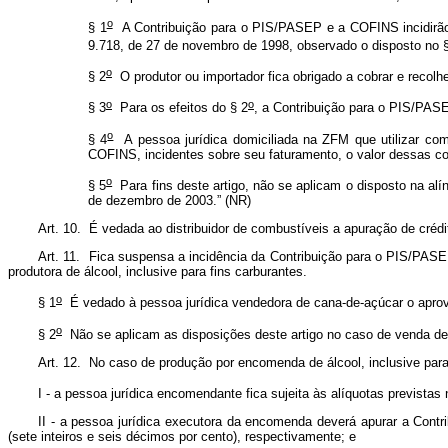
o
§ 1
A Contribuição para o PIS/PASEP e a COFINS incidirão n
9.718, de 27 de novembro de 1998, observado o disposto no 
o
§ 2
O produtor ou importador fica obrigado a cobrar e recolh
o
o
§ 3
Para os efeitos do § 2
, a Contribuição para o PIS/PAS
o
§ 4
A pessoa jurídica domiciliada na ZFM que utilizar como
COFINS, incidentes sobre seu faturamento, o valor dessas cont
o
§ 5
Para fins deste artigo, não se aplicam o disposto na alíne
de dezembro de 2003.” (NR)
Art. 10. É vedada ao distribuidor de combustíveis a apuração de créd
Art. 11. Fica suspensa a incidência da Contribuição para o PIS/PAS
produtora de álcool, inclusive para fins carburantes.
o
§ 1
É vedado à pessoa jurídica vendedora de cana-de-açúcar o aprov
o
§ 2
Não se aplicam as disposições deste artigo no caso de venda de 
Art. 12. No caso de produção por encomenda de álcool, inclusive para
I - a pessoa jurídica encomendante fica sujeita às alíquotas previstas 
II - a pessoa jurídica executora da encomenda deverá apurar a Cont
(sete inteiros e seis décimos por cento), respectivamente; e