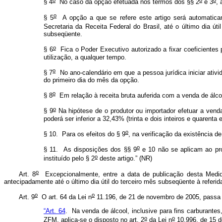
§ 4
No caso da opção efetuada nos termos dos §§ 2
e 3
, 
o
§ 5
A opção a que se refere este artigo será automaticame
Secretaria da Receita Federal do Brasil, até o último dia ú
subseqüente.
o
§ 6
Fica o Poder Executivo autorizado a fixar coeficientes 
utilização, a qualquer tempo.
o
§ 7
No ano-calendário em que a pessoa jurídica iniciar ativi
do primeiro dia do mês da opção.
o
§ 8
Em relação à receita bruta auferida com a venda de álcoo
o
§ 9
Na hipótese de o produtor ou importador efetuar a venda 
poderá ser inferior a 32,43% (trinta e dois inteiros e quaren
o
§ 10. Para os efeitos do § 9
, na verificação da existência d
o
§ 11. As disposições dos §§ 9
e 10 não se aplicam ao pr
o
instituído pelo § 2
deste artigo.” (NR)
o
Art. 8
Excepcionalmente, entre a data de publicação desta Medida
antecipadamente até o último dia útil do terceiro mês subseqüente à referida
o
o
Art. 9
O art. 64 da Lei n
11.196, de 21 de novembro de 2005, passa 
“Art. 64
. Na venda de álcool, inclusive para fins carburante
o
o
ZFM, aplica-se o disposto no art. 2
da Lei n
10.996, de 15 