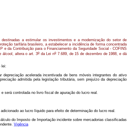
s destinadas a estimular os investimentos e a modernização do setor de
roteção tarifária brasileiro, a estabelecer a incidência de forma concentrada
P e da Contribuição para o Financiamento da Seguridade Social - COFINS
o
o
álcool, altera o art. 3
da Lei n
7.689, de 15 de dezembro de 1988, e dá
lei:
ar depreciação acelerada incentivada de bens móveis integrantes do ativo
reciação admitida pela legislação tributária, sem prejuízo da depreciação
e será controlada no livro fiscal de apuração do lucro real.
 adicionado ao lucro líquido para efeito de determinação do lucro real.
 cálculo do Imposto de Importação incidente sobre mercadorias classificadas
ondente.
Vigência