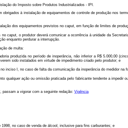
islação do Imposto sobre Produtos Industrializados - IPI.
icam obrigados à instalação de equipamentos de controle de produção nos term
talação dos equipamentos previstos no caput, em função de limites de produç
o caput, o produtor deverá comunicar a ocorrência à unidade da Secretaria d
ção enquanto perdurar a interrupção.
ação de multa:
doria produzida no período de inoperância, não inferior a R$ 5.000,00 (cinco
verem sido instalados em virtude de impedimento criado pelo produtor; e
to no inciso I, no caso de falta da comunicação da inoperância do medidor na 
nto qualquer ação ou omissão praticada pelo fabricante tendente a impedir o
, passam a vigorar com a seguinte redação:
Vigência
1998, no caso de venda de álcool, inclusive para fins carburantes; e