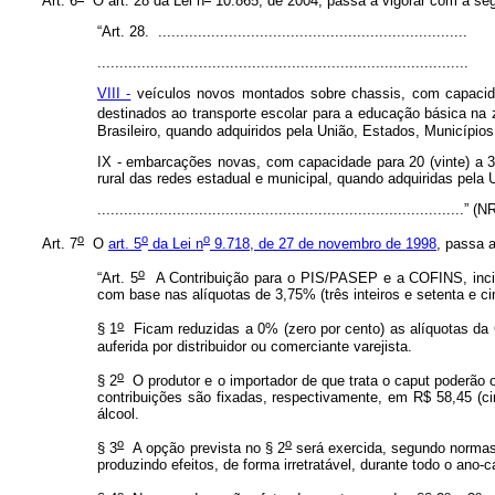
Art. 6
O art. 28 da Lei n
10.865, de 2004, passa a vigorar com a seg
“Art. 28. ......................................................................
....................................................................................
VIII -
veículos novos montados sobre chassis, com capacidad
destinados ao transporte escolar para a educação básica na 
Brasileiro, quando adquiridos pela União, Estados, Municípios
IX - embarcações novas, com capacidade para 20 (vinte) a 35
rural das redes estadual e municipal, quando adquiridas pela
...................................................................................” (N
o
o
o
Art. 7
O
art. 5
da Lei n
9.718, de 27 de novembro de 1998
, passa 
o
“Art. 5
A Contribuição para o PIS/PASEP e a COFINS, incident
com base nas alíquotas de 3,75% (três inteiros e setenta e c
o
§ 1
Ficam reduzidas a 0% (zero por cento) as alíquotas da C
auferida por distribuidor ou comerciante varejista.
o
§ 2
O produtor e o importador de que trata o caput poderão
contribuições são fixadas, respectivamente, em R$ 58,45 (ci
álcool.
o
o
§ 3
A opção prevista no § 2
será exercida, segundo normas 
produzindo efeitos, de forma irretratável, durante todo o ano
o
o
o