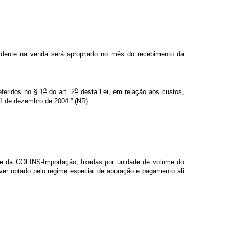
cidente na venda será apropriado no mês do recebimento da
o
o
feridos no § 1
do art. 2
desta Lei, em relação aos custos,
1 de dezembro de 2004.”
(NR)
o e da COFINS-Importação, fixadas por unidade de volume do
er optado pelo regime especial de apuração e pagamento ali