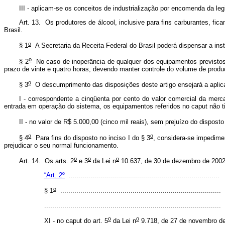
III - aplicam-se os conceitos de industrialização por encomenda da leg
Art. 13. Os produtores de álcool, inclusive para fins carburantes, f
Brasil.
o
§ 1
A Secretaria da Receita Federal do Brasil poderá dispensar a ins
o
§ 2
No caso de inoperância de qualquer dos equipamentos previstos n
prazo de vinte e quatro horas, devendo manter controle do volume de produ
o
§ 3
O descumprimento das disposições deste artigo ensejará a aplic
I - correspondente a cinqüenta por cento do valor comercial da merca
entrada em operação do sistema, os equipamentos referidos no caput não ti
II - no valor de R$ 5.000,00 (cinco mil reais), sem prejuízo do dispos
o
o
§ 4
Para fins do disposto no inciso I do § 3
, considera-se impedime
prejudicar o seu normal funcionamento.
o
o
o
Art. 14. Os arts.
2
e 3
da Lei n
10.637, de 30 de dezembro de 2002
“Art. 2º
...........................................................................
o
§ 1
................................................................................
........................................................................................
o
o
XI - no caput do art. 5
da Lei n
9.718, de 27 de novembro de 