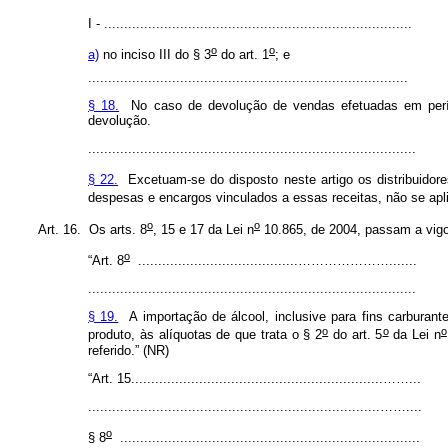
I - ..............................................................
...............
o
o
a)
no inciso III do § 3
do art. 1
; e
................................................................................
§ 18.
No caso de devolução de vendas efetuadas em período
devolução.
..................................................................................
§ 22.
Excetuam-se do disposto neste artigo os distribuidore
despesas e encargos vinculados a essas receitas, não se apli
o
o
Art. 16. Os arts.
8
, 15 e 17 da Lei n
10.865, de 2004, passam a vigo
o
“Art. 8
........................................………………….......
..................................................................................
§ 19.
A importação de álcool, inclusive para fins carburant
o
o
o
produto, às alíquotas de que trata o § 2
do art. 5
da Lei n
referido.”
(NR)
“Art. 15...............................................................……...
.........................................................................……....
o
§ 8
...........................................................................