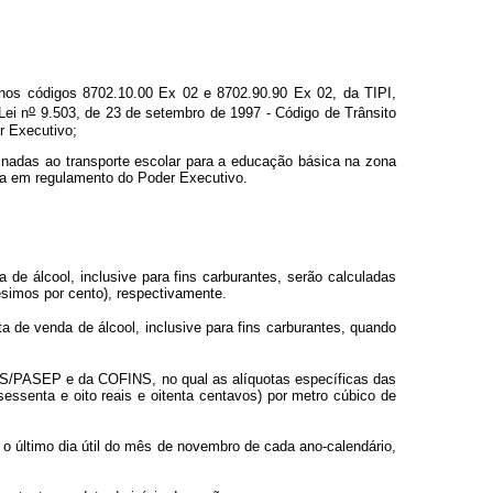
 nos códigos 8702.10.00 Ex 02 e 8702.90.90 Ex 02, da TIPI,
o
Lei n
9.503, de 23 de setembro de 1997 - Código de Trânsito
r Executivo;
tinadas ao transporte escolar para a educação básica na zona
cida em regulamento do Poder Executivo.
de álcool, inclusive para fins carburantes, serão calculadas
ésimos por cento), respectivamente.
 de venda de álcool, inclusive para fins carburantes, quando
PIS/PASEP e da COFINS, no qual as alíquotas específicas das
essenta e oito reais e oitenta centavos) por metro cúbico de
 o último dia útil do mês de novembro de cada ano-calendário,