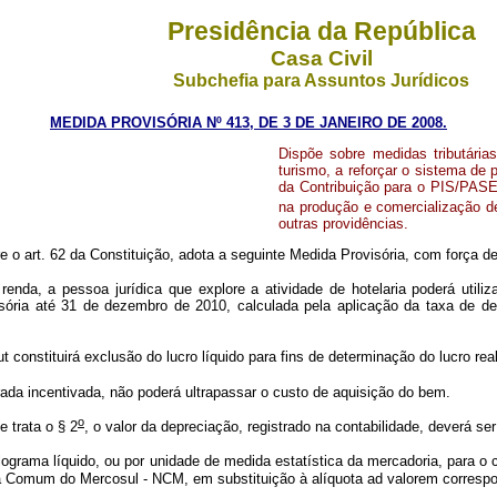
Presidência da República
Casa Civil
Subchefia para Assuntos Jurídicos
MEDIDA PROVISÓRIA Nº 413, DE 3 DE JANEIRO DE 2008.
Dispõe sobre medidas tributária
turismo, a reforçar o sistema de p
da Contribuição para o PIS/PASE
na produção e comercialização de 
outras providências.
re o art. 62 da Constituição, adota a seguinte Medida Provisória, com força de 
da, a pessoa jurídica que explore a atividade de hotelaria poderá utiliz
isória até 31 de dezembro de 2010, calculada pela aplicação da taxa de dep
onstituirá exclusão do lucro líquido para fins de determinação do lucro real 
rada incentivada, não poderá ultrapassar o custo de aquisição do bem.
o
e trata o § 2
, o valor da depreciação, registrado na contabilidade, deverá ser
ilograma líquido, ou por unidade de medida estatística da mercadoria, para o
ura Comum do Mercosul - NCM, em substituição à alíquota ad valorem corresp