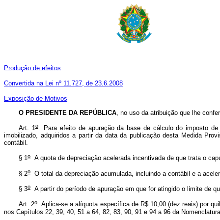
Produção de efeitos
Convertida na Lei nº 11.727, de 23.6.2008
Exposição de Motivos
O PRESIDENTE DA REPÚBLICA
, no uso da atribuição que lhe confe
o
Art. 1
Para efeito de apuração da base de cálculo do imposto de ren
imobilizado, adquiridos a partir da data da publicação desta Medida Prov
contábil.
o
§ 1
A quota de depreciação acelerada incentivada de que trata o caput c
o
§ 2
O total da depreciação acumulada, incluindo a contábil e a acele
o
§ 3
A partir do período de apuração em que for atingido o limite de qu
o
Art. 2
Aplica-se a alíquota específica de R$ 10,00 (dez reais) por qu
nos Capítulos 22, 39, 40, 51 a 64, 82, 83, 90, 91 e 94 a 96 da Nomenclat