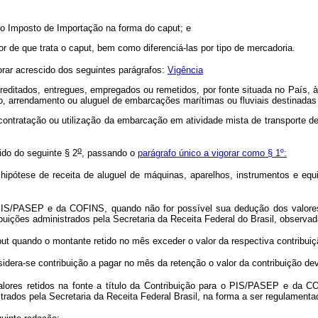
a do Imposto de Importação na forma do caput; e
lor de que trata o caput, bem como diferenciá-las por tipo de mercadoria.
orar acrescido dos seguintes parágrafos:
Vigência
editados, entregues, empregados ou remetidos, por fonte situada no País, à p
o, arrendamento ou aluguel de embarcações marítimas ou fluviais destinadas a
contratação ou utilização da embarcação em atividade mista de transporte de
o
ido do seguinte § 2
, passando o
parágrafo único a vigorar como § 1º:
ipótese de receita de aluguel de máquinas, aparelhos, instrumentos e equi
o PIS/PASEP e da COFINS, quando não for possível sua dedução dos valores
buições administrados pela Secretaria da Receita Federal do Brasil, observada
put quando o montante retido no mês exceder o valor da respectiva contribu
sidera-se contribuição a pagar no mês da retenção o valor da contribuição d
alores retidos na fonte a título da Contribuição para o PIS/PASEP e da C
trados pela Secretaria da Receita Federal Brasil, na forma a ser regulament