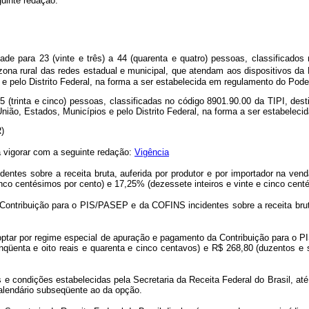
uinte redação:
e para 23 (vinte e três) a 44 (quarenta e quatro) pessoas, classificados
zona rural das redes estadual e municipal, que atendam aos dispositivos da 
 e pelo Distrito Federal, na forma a ser estabelecida em regulamento do Pode
 (trinta e cinco) pessoas, classificadas no código 8901.90.00 da TIPI, des
 União, Estados, Municípios e pelo Distrito Federal, na forma a ser estabele
R)
a vigorar com a seguinte redação:
Vigência
es sobre a receita bruta, auferida por produtor e por importador na venda 
inco centésimos por cento) e 17,25% (dezessete inteiros e vinte e cinco cent
ontribuição para o PIS/PASEP e da COFINS incidentes sobre a receita bruta
 optar por regime especial de apuração e pagamento da Contribuição para o 
nqüenta e oito reais e quarenta e cinco centavos) e R$ 268,80 (duzentos e s
e condições estabelecidas pela Secretaria da Receita Federal do Brasil, até
-calendário subseqüente ao da opção.