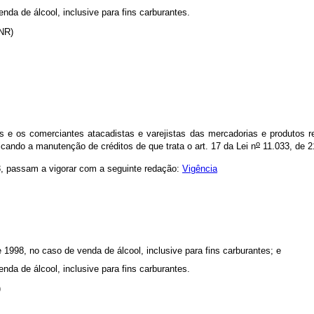
nda de álcool, inclusive para fins carburantes.
 (NR)
s e os comerciantes atacadistas e varejistas das mercadorias e produtos re
o
cando a manutenção de créditos de que trata o art. 17 da Lei n
11.033, de 
, passam a vigorar com a seguinte redação:
Vigência
1998, no caso de venda de álcool, inclusive para fins carburantes; e
nda de álcool, inclusive para fins carburantes.
)