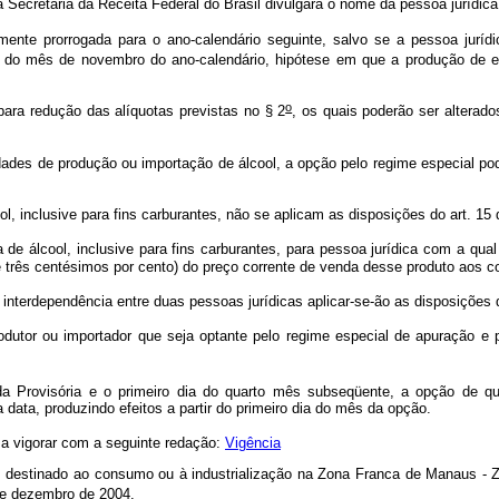
a Secretaria da Receita Federal do Brasil divulgará o nome da pessoa jurídica
nte prorrogada para o ano-calendário seguinte, salvo se a pessoa jurídic
til do mês de novembro do ano-calendário, hipótese em que a produção de ef
o
para redução das alíquotas previstas no § 2
, os quais poderão ser alterad
dades de produção ou importação de álcool, a opção pelo regime especial pode
l, inclusive para fins carburantes, não se aplicam as disposições do art. 15
de álcool, inclusive para fins carburantes, para pessoa jurídica com a qual
ta e três centésimos por cento) do preço corrente de venda desse produto aos
e interdependência entre duas pessoas jurídicas aplicar-se-ão as disposições d
odutor ou importador que seja optante pelo regime especial de apuração
 Provisória e o primeiro dia do quarto mês subseqüente, a opção de qu
 data, produzindo efeitos a partir do primeiro dia do mês da opção.
a vigorar com a seguinte redação:
Vigência
s, destinado ao consumo ou à industrialização na Zona Franca de Manaus - Z
de dezembro de 2004.