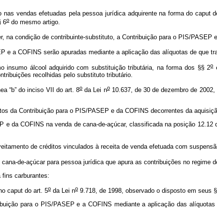
as vendas efetuadas pela pessoa jurídica adquirente na forma do caput dest
o
§ 6
do mesmo artigo.
er, na condição de contribuinte-substituto, a Contribuição para o PIS/PASEP 
EP e a COFINS serão apuradas mediante a aplicação das alíquotas de que tra
o
 insumo álcool adquirido com substituição tributária, na forma dos §§ 2
ribuições recolhidas pelo substituto tributário.
o
o
a “b” do inciso VII do art. 8
da Lei n
10.637, de 30 de dezembro de 2002, e 
itos da Contribuição para o PIS/PASEP e da COFINS decorrentes da aquisição
EP e da COFINS na venda de cana-de-açúcar, classificada na posição 12.12
eitamento de créditos vinculados à receita de venda efetuada com suspensã
cana-de-açúcar para pessoa jurídica que apura as contribuições no regime d
 fins carburantes:
o
o
no caput do art. 5
da Lei n
9.718, de 1998, observado o disposto em seus §
ribuição para o PIS/PASEP e a COFINS mediante a aplicação das alíquotas 