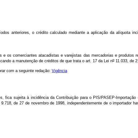
s anteriores, o crédito calculado mediante a aplicação da alíquota in
s e os comerciantes atacadistas e varejistas das mercadorias e produtos re
o
cando a manutenção de créditos de que trata o art. 17 da Lei n
11.033, de 2
rar com a seguinte redação:
Vigência
es, fica sujeita à incidência da Contribuição para o PIS/PASEP-Importaçã
9.718, de 27 de novembro de 1998, independentemente de o importador hav