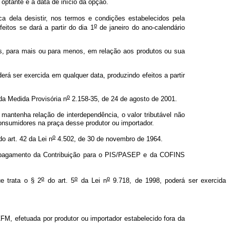
 optante e a data de início da opção.
a dela desistir, nos termos e condições estabelecidos pela
o
eitos se dará a partir do dia 1
de janeiro do ano-calendário
os, para mais ou para menos, em relação aos produtos ou sua
rá ser exercida em qualquer data, produzindo efeitos a partir
o
 da Medida Provisória n
2.158-35, de 24 de agosto de 2001.
 mantenha relação de interdependência, o valor tributável não
 consumidores na praça desse produtor ou importador.
o
o art. 42 da Lei n
4.502, de 30 de novembro de 1964.
 e pagamento da Contribuição para o PIS/PASEP e da COFINS
o
o
o
e trata o § 2
do art. 5
da Lei n
9.718, de 1998, poderá ser exercida
FM, efetuada por produtor ou importador estabelecido fora da