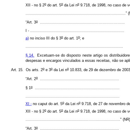
o
o
o
XII - no § 2
do art. 5
da Lei n
9.718, de 1998, no caso de ve
.........................................................................…..........”
o
“Art. 3
............................................……………………...
I - .................................................................................
o
o
a)
no inciso III do § 3
do art. 1
; e
....................................................................................
§ 14.
Excetuam-se do disposto neste artigo os distribuidore
despesas e encargos vinculados a essas receitas, não se apli
o
o
o
Art. 15. Os arts.
2
e 3
da Lei n
10.833, de 29 de dezembro de 2003
o
“Art. 2
....................................................................
o
§ 1
.........................................................................
.................................................................................
o
o
XI -
no caput do art. 5
da Lei n
9.718, de 27 de novembro de 
o
o
o
XII - no § 2
do art. 5
da Lei n
9.718, de 1998, no caso de ve
......................................................……....................." (NR
o
“Art. 3
....................................................................