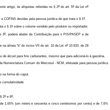
o
o
o
e artigo, às alíquotas referidas no § 2
do art. 5
da Lei n
o
e a COFINS devidas pela pessoa jurídica de que trata o § 1
.
o
ta o § 1
sobre o volume vendido pelo produtor ou importador.
o
e 3
, poderá abater da Contribuição para o PIS/PASEP e da
o
na alínea “b” do inciso VII do art. 10 da Lei n
10.833, de 29
 de álcool para fins carburantes, mesmo que para adicioná-lo à gasolina.
 da Nomenclatura Comum do Mercosul - NCM, efetuada para pessoa jurídica
o na forma do caput.
e cumulatividade.
o
o
§ 2
e 6
;
de 1,65% (um inteiro e sessenta e cinco centésimos por cento) e de 7,6%