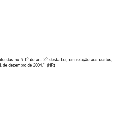
o
o
feridos no § 1
do art. 2
desta Lei, em relação aos custos,
21 de dezembro de 2004.”
(NR)