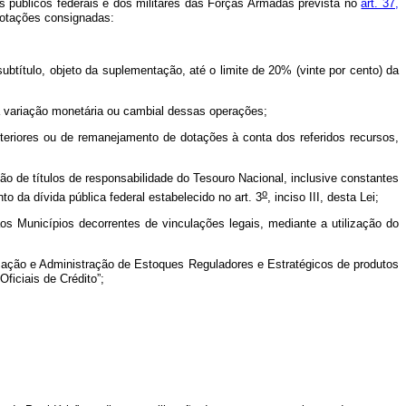
s públicos federais e dos militares das Forças Armadas prevista no
art. 37,
 dotações consignadas:
btítulo, objeto da suplementação, até o limite de 20% (vinte por cento) da
da variação monetária ou cambial dessas operações;
nteriores ou de remanejamento de dotações à conta dos referidos recursos,
são de títulos de responsabilidade do Tesouro Nacional, inclusive constantes
o
o da dívida pública federal estabelecido no art. 3
, inciso III, desta Lei;
s Municípios decorrentes de vinculações legais, mediante a utilização do
ação e Administração de Estoques Reguladores e Estratégicos de produtos
ficiais de Crédito”;