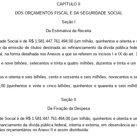
CAPÍTULO II
DOS ORÇAMENTOS FISCAL E DA SEGURIDADE SOCIAL
Seção I
Da Estimativa da Receita
de Social é de R$ 1.581.447.761.494,00 (um trilhão, quinhentos e oitenta e
e da emissão de títulos destinada ao refinanciamento da dívida pública fed
l, na forma detalhada nos Anexos a que se referem os incisos I e IX do art. 1
 nove bilhões, setecentos e trinta e quatro milhões, duzentos e trinta e um 
s e oitenta e seis bilhões, cento e sessenta e seis milhões, novecentos e se
,00 (quinhentos e vinte e cinco bilhões, quinhentos e quarenta e seis milhõ
Seção II
Da Fixação da Despesa
 Social é de R$ 1.581.447.761.494,00 (um trilhão, quinhentos e oitenta e u
inanciamento da dívida pública federal, interna e externa, em observância ao 
ãos orçamentários no Anexo II e assim distribuída: