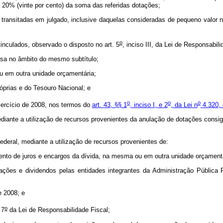
 20% (vinte por cento) da soma das referidas dotações;
 transitadas em julgado, inclusive daquelas consideradas de pequeno valor n
o
vinculados, observado o disposto no art. 5
, inciso III, da Lei de Responsabili
sa no âmbito do mesmo subtítulo;
u em outra unidade orçamentária;
óprias e do Tesouro Nacional; e
o
o
o
exercício de 2008, nos termos do
art. 43, §§ 1
, inciso I, e 2
, da Lei n
4.320, 
diante a utilização de recursos provenientes da anulação de dotações consi
deral, mediante a utilização de recursos provenientes de:
ento de juros e encargos da dívida, na mesma ou em outra unidade orçamentá
ões e dividendos pelas entidades integrantes da Administração Pública Fe
e 2008; e
o
 7
da Lei de Responsabilidade Fiscal;