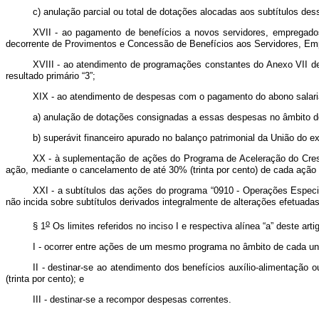
c) anulação parcial ou total de dotações alocadas aos subtítulos des
XVII - ao pagamento de benefícios a novos servidores, empregad
decorrente de Provimentos e Concessão de Benefícios aos Servidores, Em
XVIII - ao atendimento de programações constantes do Anexo VII de
resultado primário “3”;
XIX - ao atendimento de despesas com o pagamento do abono salaria
a) anulação de dotações consignadas a essas despesas no âmbito d
b) superávit financeiro apurado no balanço patrimonial da União do e
XX - à suplementação de ações do Programa de Aceleração do Crescime
ação, mediante o cancelamento de até 30% (trinta por cento) de cada ação
XXI - a subtítulos das ações do programa “0910 - Operações Espec
não incida sobre subtítulos derivados integralmente de alterações efetuad
o
§ 1
Os limites referidos no inciso I e respectiva alínea “a” deste a
I - ocorrer entre ações de um mesmo programa no âmbito de cada unid
II - destinar-se ao atendimento dos benefícios auxílio-alimentação 
(trinta por cento); e
III - destinar-se a recompor despesas correntes.