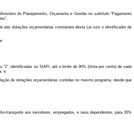
inistério do Planejamento, Orçamento e Gestão no subtítulo “Pagamento
tes”;
e das dotações orçamentárias constantes desta Lei com o identificador de
e:
2”, identificadas no SIAFI, até o limite de 30% (trinta por cento) de cada
a; e
nulação de dotações orçamentárias contidas no mesmo programa, desde que
uxílio-transporte aos servidores, empregados, e seus dependentes, para 30%