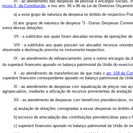
VI - ao atendimento das despesas de pessoal e encargos sociais, in
inciso X, da Constituição
, e nos arts. 85 e 86 da Lei de Diretrizes Orçame
a) a esse grupo de natureza de despesa no âmbito do respectivo Pode
b) aos grupos de natureza de despesa “3 - Outras Despesas Correntes
soma dessas dotações;
VII - a subtítulos aos quais foram alocadas receitas de operações de
VIII - a subtítulos aos quais possam ser alocados recursos oriundo
observada a destinação prevista no instrumento respectivo;
IX - ao atendimento do refinanciamento, juros e outros encargos da d
do superávit financeiro apurado no balanço patrimonial da União do exercíci
X - ao atendimento de transferências de que trata o
art. 159 da Con
superávit financeiro correspondente apurado no balanço patrimonial da Uniã
XI - ao atendimento de despesas com equalização de preços nas aç
agropecuários, mediante a utilização de recursos provenientes de anulaçã
XII - ao atendimento de despesas com benefícios previdenciários, me
a) anulação de dotações consignadas a essas despesas no âmbito d
b) excesso de arrecadação das contribuições previdenciárias para o 
c) superávit financeiro apurado no balanço patrimonial da União do e