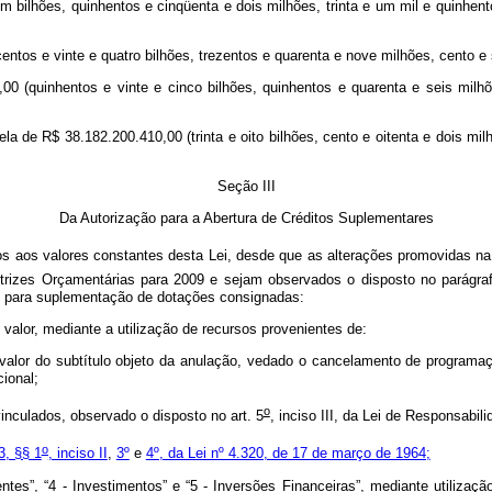
m bilhões, quinhentos e cinqüenta e dois milhões, trinta e um mil e quinhent
ntos e vinte e quatro bilhões, trezentos e quarenta e nove milhões, cento e 
,00 (quinhentos e vinte e cinco bilhões, quinhentos e quarenta e seis milhõ
cela de R$ 38.182.200.410,00 (trinta e oito bilhões, cento e oitenta e dois 
Seção III
Da Autorização para a Abertura de Créditos Suplementares
itos aos valores constantes desta Lei, desde que as alterações promovidas
etrizes Orçamentárias para 2009 e sejam observados o disposto no parágraf
o, para suplementação de dotações consignadas:
o valor, mediante a utilização de recursos provenientes de:
o valor do subtítulo objeto da anulação, vedado o cancelamento de program
ional;
o
vinculados, observado o disposto no art. 5
, inciso III, da Lei de Responsabili
o
43, §§ 1
, inciso II
,
3º
e
4º, da Lei nº 4.320, de 17 de março de 1964;
ntes”, “4 - Investimentos” e “5 - Inversões Financeiras”, mediante utiliza