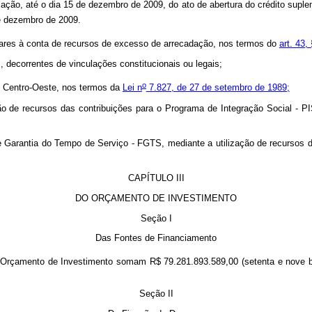
cação, até o dia 15 de dezembro de 2009, do ato de abertura do crédito suple
de dezembro de 2009.
tares à conta de recursos de excesso de arrecadação, nos termos do
art. 43, 
s, decorrentes de vinculações constitucionais ou legais;
o
 e Centro-Oeste, nos termos da
Lei n
7.827, de 27 de setembro de 1989;
ção de recursos das contribuições para o Programa de Integração Social -
 Garantia do Tempo de Serviço - FGTS, mediante a utilização de recursos d
CAPÍTULO III
DO ORÇAMENTO DE INVESTIMENTO
Seção I
Das Fontes de Financiamento
rçamento de Investimento somam R$ 79.281.893.589,00 (setenta e nove bilh
Seção II