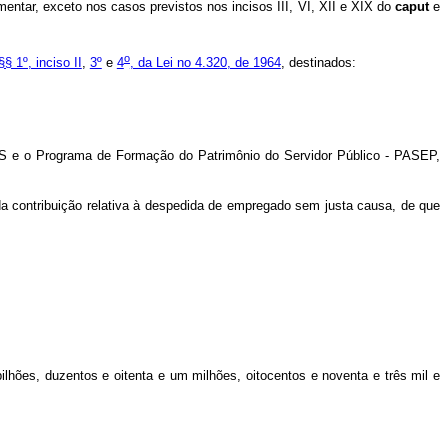
mentar, exceto nos casos previstos nos incisos III, VI, XII e XIX do
caput
e
o
§§ 1º, inciso II
,
3º
e
4
, da Lei no 4.320, de 1964
, destinados:
 PIS e o Programa de Formação do Patrimônio do Servidor Público - PASEP,
a contribuição relativa à despedida de empregado sem justa causa, de que
ões, duzentos e oitenta e um milhões, oitocentos e noventa e três mil e