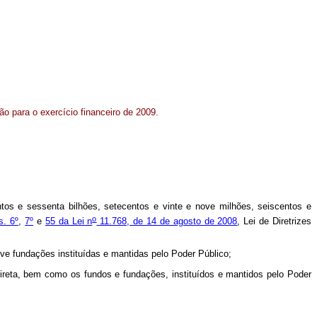
ão para o exercício financeiro de 2009.
tos e sessenta bilhões, setecentos e vinte e nove milhões, seiscentos e
o
s. 6º
,
7º
e
55 da Lei n
11.768, de 14 de agosto de 2008
, Lei de Diretrizes
ive fundações instituídas e mantidas pelo Poder Público;
direta, bem como os fundos e fundações, instituídos e mantidos pelo Poder