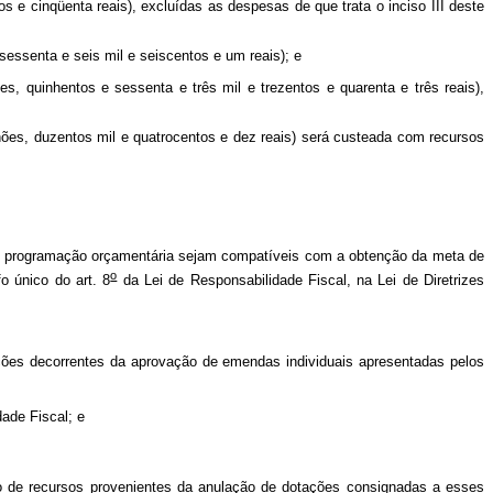
os e cinqüenta reais), excluídas as despesas de que trata o inciso III deste
sessenta e seis mil e seiscentos e um reais); e
es, quinhentos e sessenta e três mil e trezentos e quarenta e três reais),
milhões, duzentos mil e quatrocentos e dez reais) será custeada com recursos
 na programação orçamentária sejam compatíveis com a obtenção da meta de
o
o único do art. 8
da Lei de Responsabilidade Fiscal, na Lei de Diretrizes
ações decorrentes da aprovação de emendas individuais apresentadas pelos
dade Fiscal; e
ção de recursos provenientes da anulação de dotações consignadas a esses