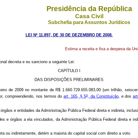
Presidência da República
Casa Civil
Subchefia para Assuntos Jurídicos
LEI Nº 11.897, DE 30 DE DEZEMBRO DE 2008.
Estima a receita e fixa a despesa da Uni
nal decreta e eu sanciono a seguinte Lei:
CAPÍTULO I
DAS DISPOSIÇÕES PRELIMINARES
eiro de 2009 no montante de R$ 1.660.729.655.083,00 (um trilhão, seiscen
o
valor, compreendendo, nos termos do
art. 165, § 5
, da Constituição
, e dos
art
órgãos e entidades da Administração Pública Federal direta e indireta, inclus
es e órgãos a ela vinculados, da Administração Pública Federal direta e in
a ou indiretamente, detém a maioria do capital social com direito a voto.