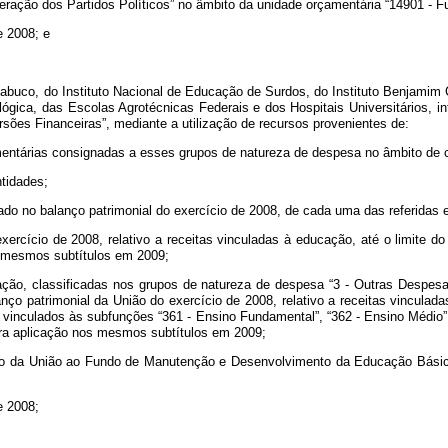
ação dos Partidos Políticos” no âmbito da unidade orçamentária “14901 - Fun
e 2008; e
co, do Instituto Nacional de Educação de Surdos, do Instituto Benjamim Con
ica, das Escolas Agrotécnicas Federais e dos Hospitais Universitários, in
rsões Financeiras”, mediante a utilização de recursos provenientes de:
amentárias consignadas a esses grupos de natureza de despesa no âmbito de
tidades;
purado no balanço patrimonial do exercício de 2008, de cada uma das referidas 
exercício de 2008, relativo a receitas vinculadas à educação, até o limite d
s mesmos subtítulos em 2009;
ão, classificadas nos grupos de natureza de despesa “3 - Outras Despesas C
anço patrimonial da União do exercício de 2008, relativo a receitas vinculad
inculados às subfunções “361 - Ensino Fundamental”, “362 - Ensino Médio”, “3
ara aplicação nos mesmos subtítulos em 2009;
o da União ao Fundo de Manutenção e Desenvolvimento da Educação Básica
e 2008;