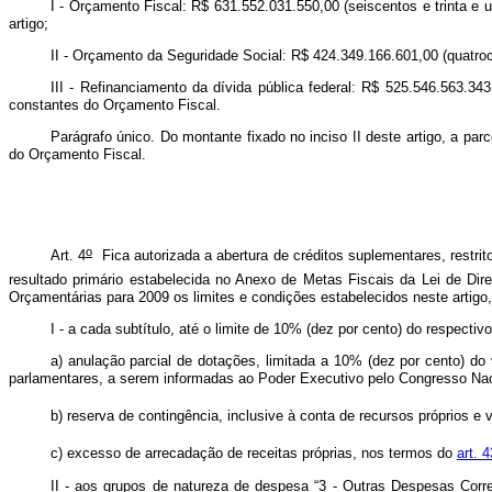
I - Orçamento Fiscal: R$ 631.552.031.550,00 (seiscentos e trinta e u
artigo;
II - Orçamento da Seguridade Social: R$ 424.349.166.601,00 (quatroce
III - Refinanciamento da dívida pública federal: R$ 525.546.563.343
constantes do Orçamento Fiscal.
Parágrafo único. Do montante fixado no inciso II deste artigo, a par
do Orçamento Fiscal.
o
Art. 4
Fica autorizada a abertura de créditos suplementares, restr
resultado primário estabelecida no Anexo de Metas Fiscais da Lei de Dir
Orçamentárias para 2009 os limites e condições estabelecidos neste artig
I - a cada subtítulo, até o limite de 10% (dez por cento) do respectiv
a) anulação parcial de dotações, limitada a 10% (dez por cento) d
parlamentares, a serem informadas ao Poder Executivo pelo Congresso Nac
b) reserva de contingência, inclusive à conta de recursos próprios e 
c) excesso de arrecadação de receitas próprias, nos termos do
art. 
II - aos grupos de natureza de despesa “3 - Outras Despesas Corre