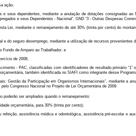
sa ação;
os e seus dependentes, mediante a anulação de dotações consignadas ao M
pregados e seus Dependentes - Nacional”, GND “3 - Outras Despesas Corren
sta Lei, mediante o remanejamento de até 30% (trinta por cento) do montant
l e do seguro desemprego, mediante a utilização de recursos provenientes d
o Fundo de Amparo ao Trabalhador; e
xercício de 2008;
nto - PAC, classificadas com identificadores de resultado primário “1” ou “
 orçamentária, também identificada no SIAFI como integrante desse Program
iais: Gestão da Participação em Organismos Internacionais”, mediante a a
as pelo Congresso Nacional no Projeto de Lei Orçamentária de 2009.
rtigo poderão ser ampliados quando o remanejamento:
ade orçamentária, para 30% (trinta por cento);
ou refeição, assistência médica e odontológica, assistência pré-escolar e a