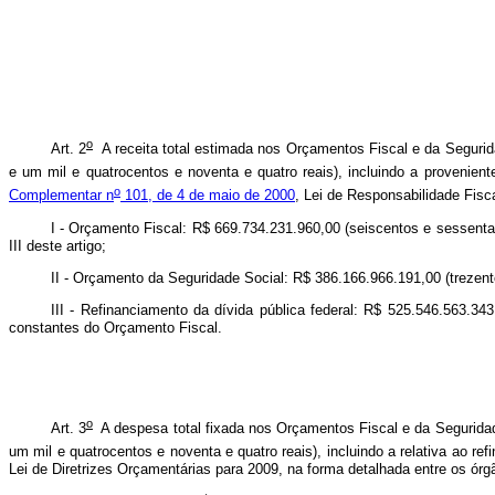
o
Art. 2
A receita total estimada nos Orçamentos Fiscal e da Segurida
e um mil e quatrocentos e noventa e quatro reais), incluindo a provenient
o
Complementar n
101, de 4 de maio de 2000
, Lei de Responsabilidade Fisca
I - Orçamento Fiscal: R$ 669.734.231.960,00 (seiscentos e sessenta e
III deste artigo;
II - Orçamento da Seguridade Social: R$ 386.166.966.191,00 (trezento
III - Refinanciamento da dívida pública federal: R$ 525.546.563.343
constantes do Orçamento Fiscal.
o
Art. 3
A despesa total fixada nos Orçamentos Fiscal e da Seguridade
um mil e quatrocentos e noventa e quatro reais), incluindo a relativa ao ref
Lei de Diretrizes Orçamentárias para 2009, na forma detalhada entre os órg