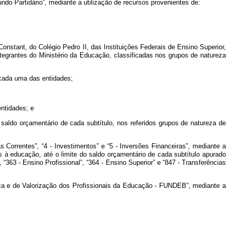
do Partidário”, mediante a utilização de recursos provenientes de:
stant, do Colégio Pedro II, das Instituições Federais de Ensino Superior,
tegrantes do Ministério da Educação, classificadas nos grupos de natureza
 cada uma das entidades;
entidades; e
o saldo orçamentário de cada subtítulo, nos referidos grupos de natureza de
orrentes”, “4 - Investimentos” e “5 - Inversões Financeiras”, mediante a
as à educação, até o limite do saldo orçamentário de cada subtítulo apurado
63 - Ensino Profissional”, “364 - Ensino Superior” e “847 - Transferências
 e de Valorização dos Profissionais da Educação - FUNDEB”, mediante a