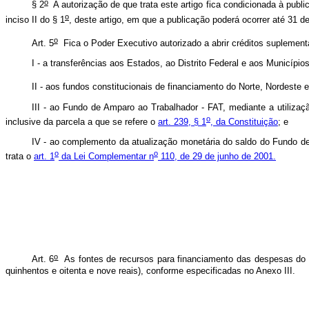
o
§ 2
A autorização de que trata este artigo fica condicionada à publi
o
inciso II do § 1
, deste artigo, em que a publicação poderá ocorrer até 31 
o
Art. 5
Fica o Poder Executivo autorizado a abrir créditos suplemen
I - a transferências aos Estados, ao Distrito Federal e aos Município
II - aos fundos constitucionais de financiamento do Norte, Nordeste
III - ao Fundo de Amparo ao Trabalhador - FAT, mediante a utiliza
o
inclusive da parcela a que se refere o
art. 239, § 1
, da Constituição
; e
IV - ao complemento da atualização monetária do saldo do Fundo de
o
o
trata o
art. 1
da Lei Complementar n
110, de 29 de junho de 2001.
o
Art. 6
As fontes de recursos para financiamento das despesas do O
quinhentos e oitenta e nove reais), conforme especificadas no Anexo III.