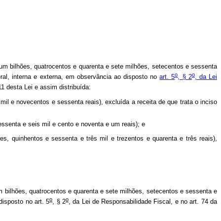
 um bilhões, quatrocentos e quarenta e sete milhões, setecentos e sessenta
o
o
eral, interna e externa, em observância ao disposto no
art. 5
, § 2
, da Lei
1 desta Lei e assim distribuída:
mil e novecentos e sessenta reais), excluída a receita de que trata o inciso
ssenta e seis mil e cento e noventa e um reais); e
es, quinhentos e sessenta e três mil e trezentos e quarenta e três reais),
m bilhões, quatrocentos e quarenta e sete milhões, setecentos e sessenta e
o
o
disposto no art. 5
, § 2
, da Lei de Responsabilidade Fiscal, e no art. 74 da