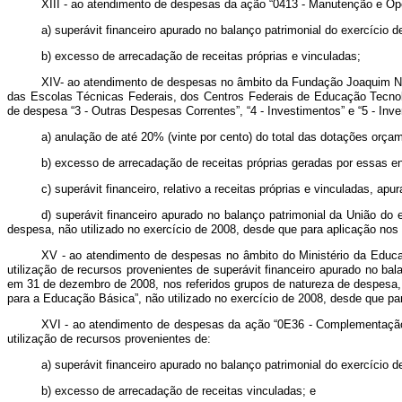
XIII - ao atendimento de despesas da ação “0413 - Manutenção e Oper
a) superávit financeiro apurado no balanço patrimonial do exercício d
b) excesso de arrecadação de receitas próprias e vinculadas;
XIV- ao atendimento de despesas no âmbito da Fundação Joaquim Nabu
das Escolas Técnicas Federais, dos Centros Federais de Educação Tecnológ
de despesa “3 - Outras Despesas Correntes”, “4 - Investimentos” e “5 - Inve
a) anulação de até 20% (vinte por cento) do total das dotações orç
b) excesso de arrecadação de receitas próprias geradas por essas en
c) superávit financeiro, relativo a receitas próprias e vinculadas, a
d) superávit financeiro apurado no balanço patrimonial da União do 
despesa, não utilizado no exercício de 2008, desde que para aplicação no
XV - ao atendimento de despesas no âmbito do Ministério da Educaç
utilização de recursos provenientes de superávit financeiro apurado no bal
em 31 de dezembro de 2008, nos referidos grupos de natureza de despesa, v
para a Educação Básica”, não utilizado no exercício de 2008, desde que p
XVI - ao atendimento de despesas da ação “0E36 - Complementaçã
utilização de recursos provenientes de:
a) superávit financeiro apurado no balanço patrimonial do exercício d
b) excesso de arrecadação de receitas vinculadas; e