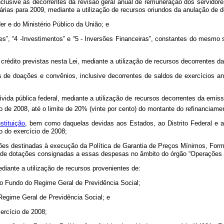
clusive as decorrentes da revisão geral anual de remuneração dos servidore
ntárias para 2009, mediante a utilização de recursos oriundos da anulação de
r e do Ministério Público da União; e
”, “4 -Investimentos” e “5 - Inversões Financeiras”, constantes do mesmo su
 crédito previstas nesta Lei, mediante a utilização de recursos decorrentes 
s de doações e convênios, inclusive decorrentes de saldos de exercícios a
ívida pública federal, mediante a utilização de recursos decorrentes da emis
o de 2008, até o limite de 20% (vinte por cento) do montante do refinanciament
stituição
, bem como daquelas devidas aos Estados, ao Distrito Federal e ao
o do exercício de 2008;
ões destinadas à execução da Política de Garantia de Preços Mínimos, Form
o de dotações consignadas a essas despesas no âmbito do órgão “Operações O
diante a utilização de recursos provenientes de:
o Fundo do Regime Geral de Previdência Social;
Regime Geral de Previdência Social; e
xercício de 2008;