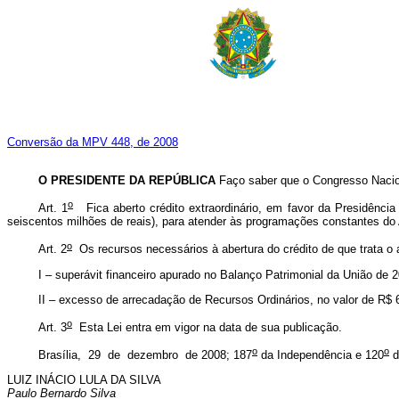
Conversão da MPV 448, de 2008
O PRESIDENTE DA REPÚBLICA
Faço saber que o Congresso Nacion
o
Art. 1
Fica aberto crédito extraordinário, em favor da Presidência
seiscentos milhões de reais), para atender às programações constantes do
o
Art. 2
Os recursos necessários à abertura do crédito de que trata o a
I – superávit financeiro apurado no Balanço Patrimonial da União de 
II – excesso de arrecadação de Recursos Ordinários, no valor de R$ 
o
Art. 3
Esta Lei entra em vigor na data de sua publicação.
o
o
Brasília, 29 de dezembro de 2008; 187
da Independência e 120
d
LUIZ INÁCIO LULA DA SILVA
Paulo Bernardo Silva