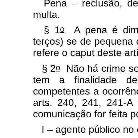
Pena – reclusão, de
multa.
o
§ 1
A pena é dimi
terços) se de pequena 
refere o
caput
deste art
o
§ 2
Não há crime se
tem a finalidade de
competentes a ocorrênc
arts. 240, 241, 241-A
comunicação for feita p
I – agente público no 