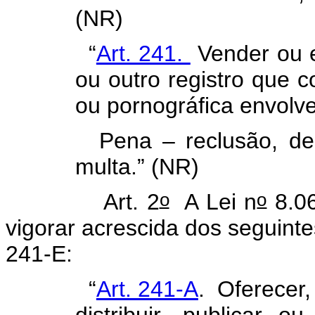
(NR)
“
Art. 241.
Vender ou e
ou outro registro que c
ou pornográfica envolv
Pena – reclusão, de 
multa.” (NR)
o
o
Art. 2
A Lei n
8.06
vigorar acrescida dos seguinte
241-E:
“
Art. 241-A
. Oferecer, 