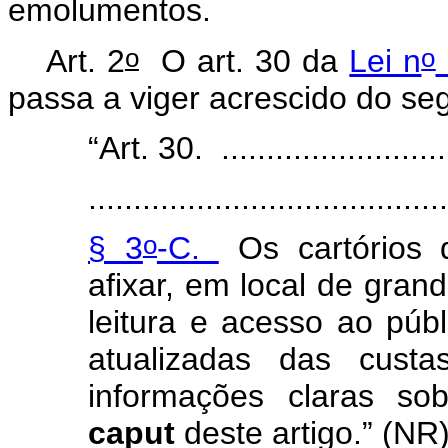
emolumentos.
o
o
Art. 2
O art. 30 da
Lei n
passa a viger acrescido do seg
“Art. 30. ...........................
........................................
o
§ 3
-C.
Os cartórios d
afixar, em local de grand
leitura e acesso ao púb
atualizadas das cust
informações claras so
caput
deste artigo.” (NR