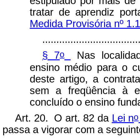
estipulado por mais de
tratar de aprendiz 
Medida Provisória nº 1.
..................................
o
§ 7
Nas localida
ensino médio para o c
deste artigo, a contra
sem a freqüência à e
concluído o ensino fund
o
Art. 20. O art. 82 da
Lei n
passa a vigorar com a seguin