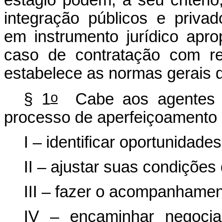
estágio podem, a seu critério
integração públicos e priva
em instrumento jurídico apr
caso de contratação com re
estabelece as normas gerais d
o
§ 1
Cabe aos agentes de
processo de aperfeiçoamento d
I – identificar oportunidade
II – ajustar suas condições
III – fazer o acompanhamen
IV – encaminhar negocia