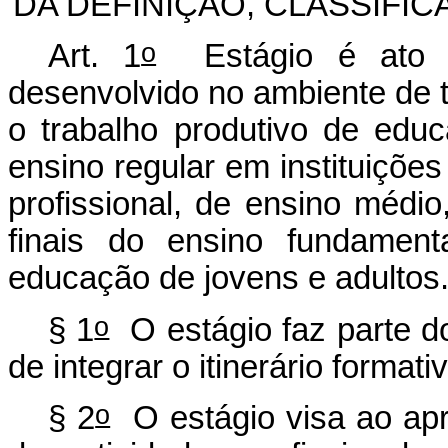
DA DEFINIÇÃO, CLASSIFI
o
Art. 1
Estágio é ato ed
desenvolvido no ambiente de t
o trabalho produtivo de edu
ensino regular em instituiçõe
profissional, de ensino médi
finais do ensino fundament
educação de jovens e adultos
o
§ 1
O estágio faz parte d
de integrar o itinerário forma
o
§ 2
O estágio visa ao apr