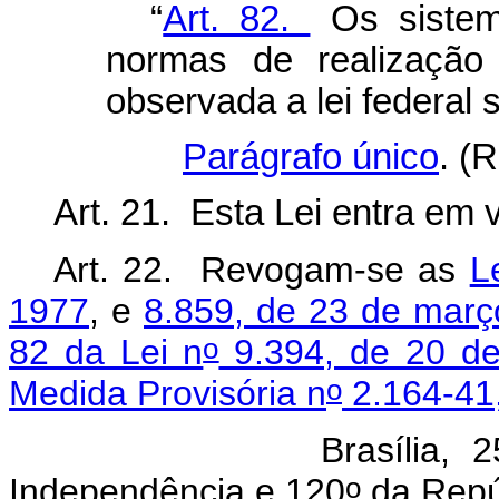
“
Art. 82.
Os sistem
normas de realização 
observada a lei federal 
Parágrafo único
. (
Art. 21. Esta Lei entra em 
Art. 22. Revogam-se as
L
1977
, e
8.859, de 23 de març
o
82 da Lei n
9.394, de 20 d
o
Medida Provisória n
2.164-41,
Brasília, 25 de s
o
Independência e 120
da Repú