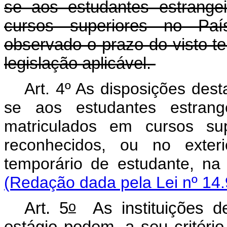
se aos estudantes estrange
cursos superiores no País
observado o prazo do visto t
legislação aplicável.
Art. 4º As disposições dest
se aos estudantes estrange
matriculados em cursos sup
reconhecidos, ou no exter
temporário de estudante, n
(Redação dada pela Lei nº 14.
o
Art. 5
As instituições d