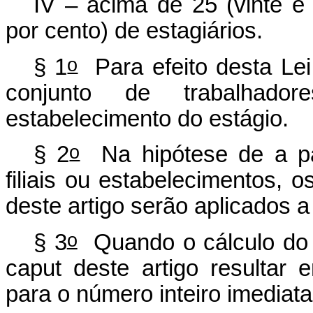
IV – acima de 25 (vinte e
por cento) de estagiários.
o
§ 1
Para efeito desta Lei
conjunto de trabalhado
estabelecimento do estágio.
o
§ 2
Na hipótese de a pa
filiais ou estabelecimentos, o
deste artigo serão aplicados 
o
§ 3
Quando o cálculo do p
caput
deste artigo resultar
para o número inteiro imediat