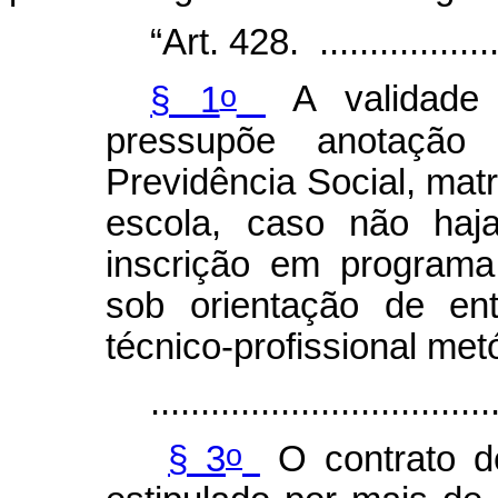
“Art. 428. .....................
o
§ 1
A validade 
pressupõe anotação
Previdência Social, matr
escola, caso não haj
inscrição em programa
sob orientação de ent
técnico-profissional met
..................................
o
§ 3
O contrato d