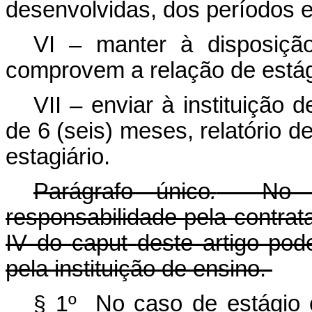
desenvolvidas, dos períodos 
VI – manter à disposiçã
comprovem a relação de está
VII – enviar à instituição
de 6 (seis) meses, relatório de
estagiário.
Parágrafo único
.
No cas
responsabilidade pela contrat
IV do
caput
deste artigo pod
pela instituição de ensino.
§ 1º
No caso de estágio o