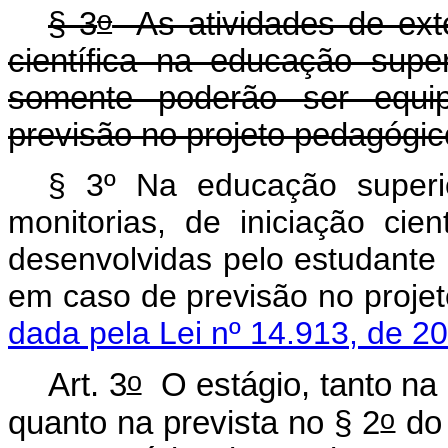
o
§ 3
As atividades de exte
científica na educação super
somente poderão ser equi
previsão no projeto pedagógi
§ 3º Na educação superio
monitorias, de iniciação cien
desenvolvidas pelo estudante
em caso de previsão no proj
dada pela Lei nº 14.913, de 2
o
Art. 3
O estágio, tanto na 
o
quanto na prevista no § 2
do 