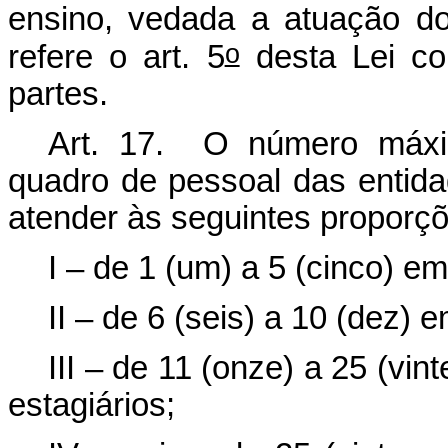
ensino, vedada a atuação d
o
refere o art. 5
desta Lei co
partes.
Art. 17. O número máxi
quadro de pessoal das entid
atender às seguintes proporç
I – de 1 (um) a 5 (cinco) e
II – de 6 (seis) a 10 (dez) 
III – de 11 (onze) a 25 (vin
estagiários;