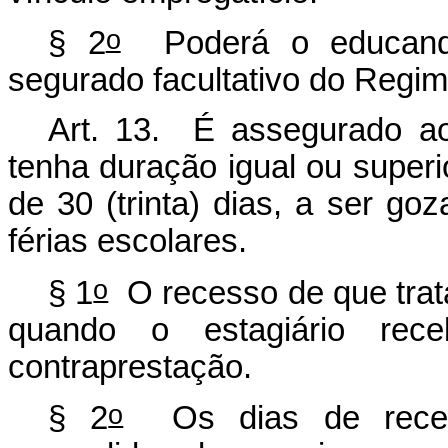
o
§ 2
Poderá o educando 
segurado facultativo do Regi
Art. 13. É assegurado ao
tenha duração igual ou superi
de 30 (trinta) dias, a ser go
férias escolares.
o
§ 1
O recesso de que trata
quando o estagiário rec
contraprestação.
o
§ 2
Os dias de recess