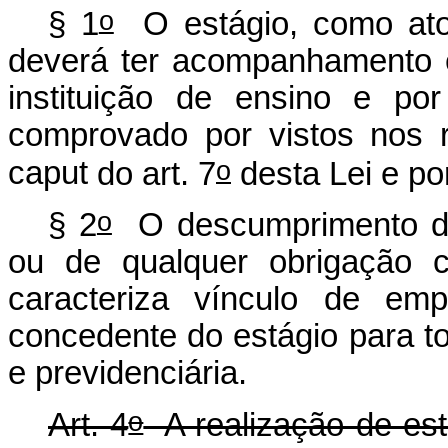
o
§ 1
O estágio, como ato 
deverá ter acompanhamento ef
instituição de ensino e po
comprovado por vistos nos re
o
caput
do art. 7
desta Lei e po
o
§ 2
O descumprimento de 
ou de qualquer obrigação 
caracteriza vínculo de e
concedente do estágio para tod
e previdenciária.
o
Art. 4
A realização de está