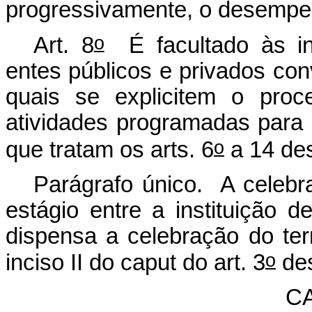
progressivamente, o desempe
o
Art. 8
É facultado às ins
entes públicos e privados co
quais se explicitem o proc
atividades programadas para
o
que tratam os arts. 6
a 14 des
Parágrafo único. A celeb
estágio entre a instituição 
dispensa a celebração do te
o
inciso II do
caput
do art. 3
des
CA