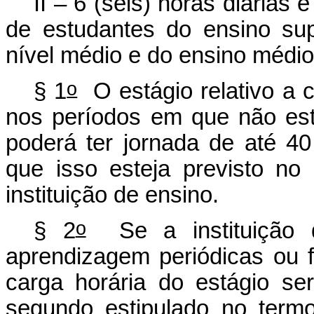
II – 6 (seis) horas diárias 
de estudantes do ensino sup
nível médio e do ensino médio
o
§ 1
O estágio relativo a c
nos períodos em que não est
poderá ter jornada de até 4
que isso esteja previsto no
instituição de ensino.
o
§ 2
Se a instituição d
aprendizagem periódicas ou f
carga horária do estágio s
segundo estipulado no term