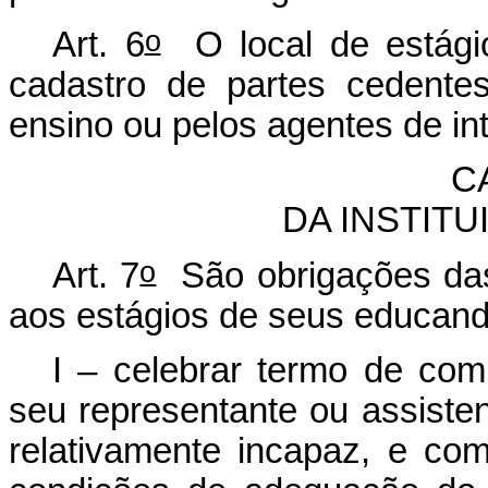
o
Art. 6
O local de estágio
cadastro de partes cedentes
ensino ou pelos agentes de in
C
DA INSTIT
o
Art. 7
São obrigações das 
aos estágios de seus educan
I – celebrar termo de c
seu representante ou assisten
relativamente incapaz, e co