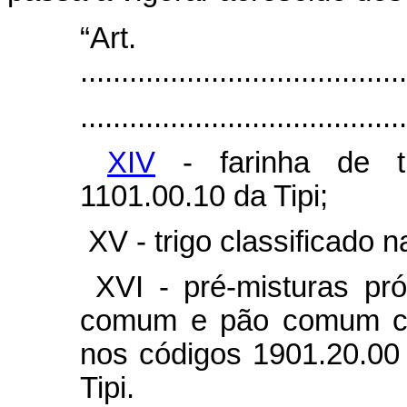
“Ar
........................................
........................................
XIV
- farinha de tr
1101.00.10 da Tipi;
XV - trigo classificado n
XVI - pré-misturas pró
comum e pão comum cla
nos códigos 1901.20.00
Tipi.