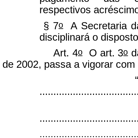
respectivos acréscimo
o
§ 7
A Secretaria da
disciplinará o dispost
o
o
Art. 4
O art. 3
da
de 2002, passa a vigorar com 
...................................
...................................
...................................