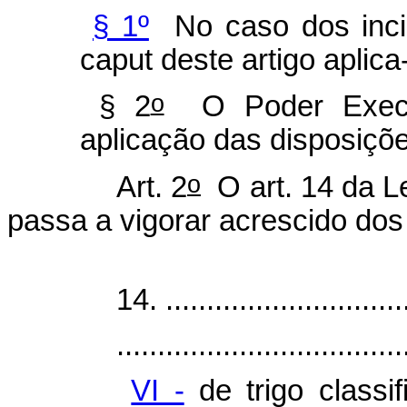
§ 1º
No caso dos incis
caput
deste artigo aplica
o
§ 2
O Poder Execut
aplicação das disposiçõe
o
Art. 2
O art. 14 da Le
passa a vigorar acrescido dos 
14. ..............................
...................................
VI -
de trigo classi