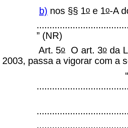
o
o
b)
nos §§ 1
e 1
-A d
...................................
” (NR)
o
o
Art. 5
O art. 3
da L
2003, passa a vigorar com a s
...................................
...................................
...................................