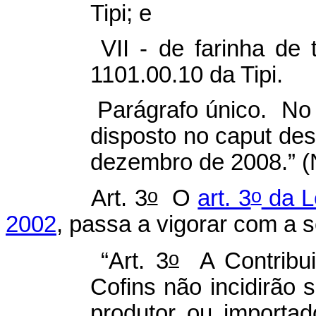
Tipi; e
VII - de farinha de t
1101.00.10 da Tipi.
Parágrafo único. No 
disposto no
caput
dest
dezembro de 2008.” 
o
o
Art. 3
O
art. 3
da L
2002
, passa a vigorar com a 
o
“Art. 3
A Contribui
Cofins não incidirão s
produtor ou importa