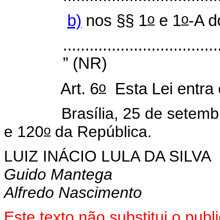
o
o
b)
nos §§ 1
e 1
-A d
...................................
” (NR)
o
Art. 6
Esta Lei entra 
Brasília, 25 de setembro
o
e 120
da República.
LUIZ INÁCIO LULA DA SILVA
Guido Mantega
Alfredo Nascimento
Este texto não substitui o pu