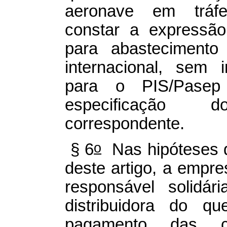
aeronave em tráfeg
constar a expressã
para abastecimento
internacional, sem 
para o PIS/Pase
especificação d
correspondente.
o
§ 6
Nas hipóteses d
deste artigo, a empre
responsável solidár
distribuidora do q
pagamento das co