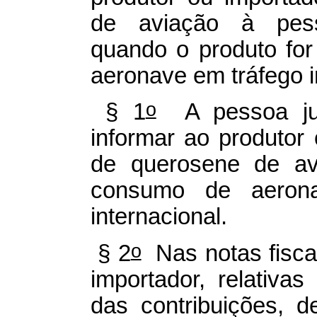
de aviação à pessoa
quando o produto fo
aeronave em tráfego i
o
§ 1
A pessoa jurí
informar ao produtor
de querosene de av
consumo de aerona
internacional.
o
§ 2
Nas notas fiscai
importador, relativa
das contribuições, 