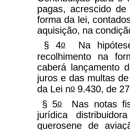
pagas, acrescido de
forma da lei, contados
aquisição, na condiçã
o
§ 4
Na hipótese
recolhimento na fo
caberá lançamento d
juros e das multas de
o
da Lei n
9.430, de 2
o
§ 5
Nas notas fis
jurídica distribuid
querosene de aviaç