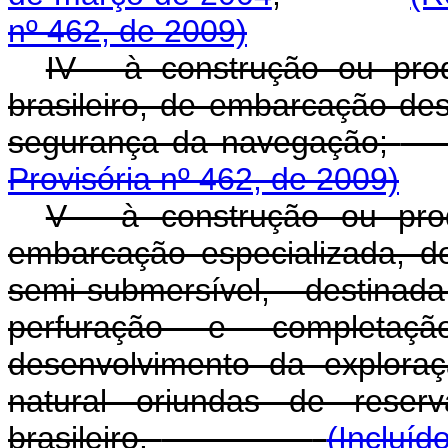
nº 462, de 2009)
IV - à construção ou pro
brasileiro, de embarcação des
segurança da navegação;
Provisória nº 462, de 2009)
V - à construção ou prod
embarcação especializada, do
semi-submersível, destina
perfuração e completação
desenvolvimento da explora
natural oriundas de reserv
brasileiro.
(Incluíd