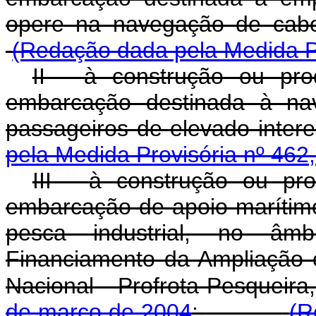
opere na navegação de cab
(Redação dada pela Medida Pr
II - à construção ou prod
embarcação destinada à nav
passageiros de elevado intere
pela Medida Provisória nº 462
III - à construção ou pro
embarcação de apoio marítimo
pesca industrial, no âm
Financiamento da Ampliação 
Nacional - Profrota Pesqueira,
de março de 2004
;
(R