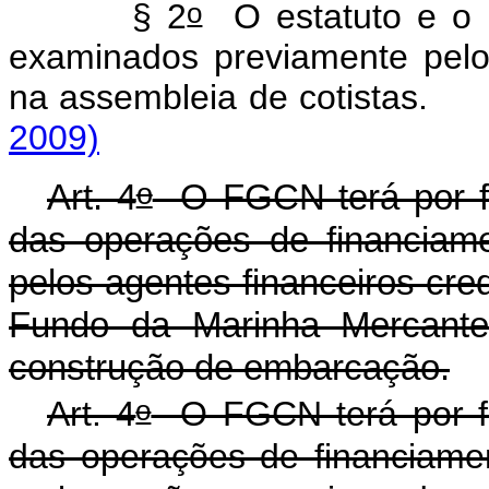
o
§ 2
O estatuto e o 
examinados previamente pel
na assembleia de cotis
2009)
o
Art. 4
O FGCN terá por fina
das operações de financiame
pelos agentes financeiros cr
Fundo da Marinha Mercante
construção de embarcação.
o
Art. 4
O FGCN terá por fina
das operações de financiame