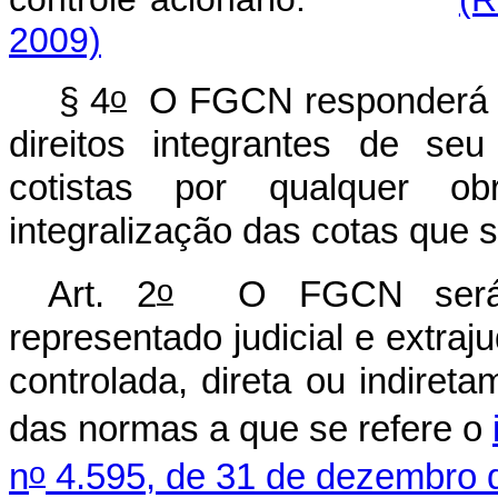
2009)
o
§ 4
O FGCN responderá p
direitos integrantes de se
cotistas por qualquer o
integralização das cotas que
o
Art. 2
O FGCN será cri
representado judicial e extraju
controlada, direta ou indiret
das normas a que se refere o
o
n
4.595, de 31 de dezembro 