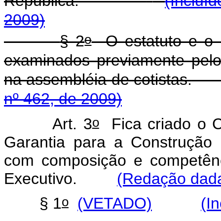
República.
(Incluí
2009)
o
§ 2
O estatuto e o 
examinados previamente pel
na assembléia de cotistas.
nº 462, de 2009)
o
Art. 3
Fica criado o C
Garantia para a Construção
com composição e competênc
Executivo.
(Redação dada
o
§ 1
(VETADO)
(I