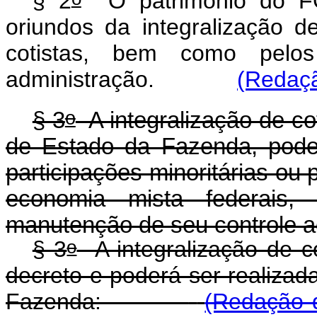
§ 2
O patrimônio do FG
oriundos da integralização 
cotistas, bem como pelo
administração.
(Redaçã
o
§ 3
A integralização de cot
de Estado da Fazenda, pode
participações minoritárias ou
economia mista federais,
manutenção de seu controle ac
o
§ 3
A integralização de co
decreto e poderá ser realizada
Fazenda:
(Redação d