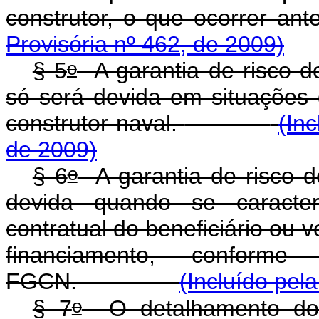
construtor, o que ocorrer ant
Provisória nº 462, de 2009)
o
§ 5
A garantia de risco d
só será devida em situações 
construtor naval.
(In
de 2009)
o
§ 6
A garantia de risco d
devida quando se caracter
contratual do beneficiário ou 
financiamento, conform
FGCN.
(Incluído pel
o
§ 7
O detalhamento dos 