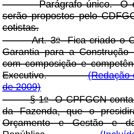
Parágrafo único. O 
serão propostos pelo CDFG
cotistas.
o
Art. 3
Fica criado o C
Garantia para a Construção
com composição e competênc
Executivo.
(Redação d
de 2009)
o
§ 1
O CPFGCN contará 
da Fazenda, que o presidir
Orçamento e Gestão e da