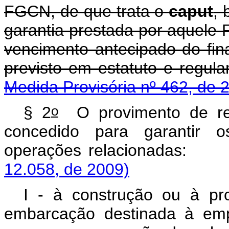
FGCN, de que trata o
caput
,
garantia prestada por aquele 
vencimento antecipado do fin
previsto em estatuto
Medida Provisória nº 462, de 
o
§ 2
O provimento de re
concedido para garantir o
operações relacion
12.058, de 2009)
I - à construção ou à pro
embarcação destinada à emp