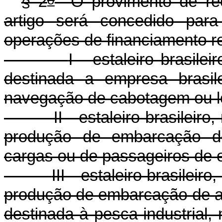
§ 2
O provimento de rec
artigo será concedido para
operações de financiamento r
I - estaleiro brasil
destinada a empresa brasi
navegação de cabotagem ou l
II - estaleiro brasileir
produção de embarcação de
cargas ou de passageiros de e
III - estaleiro brasilei
produção de embarcação de ap
destinada à pesca industrial