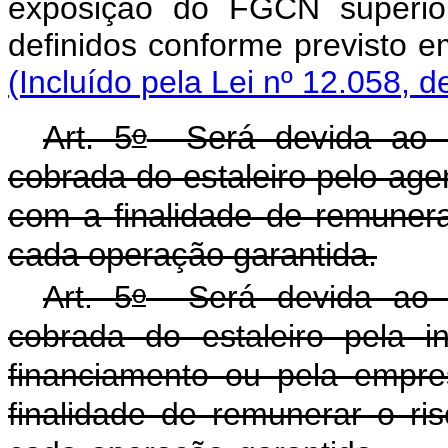
exposição do FGCN superior
definidos conforme previ
(Incluído pela Lei nº 12.058, d
o
Art. 5
Será devida ao F
cobrada do estaleiro pelo age
com a finalidade de remune
cada operação garantida.
o
Art. 5
Será devida ao F
cobrada do estaleiro pela in
financiamento ou pela empre
finalidade de remunerar o r