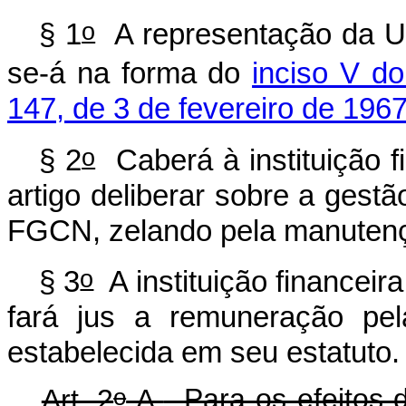
o
§ 1
A representação da Un
se-á na forma do
inciso V d
147, de 3 de fevereiro de 1967
o
§ 2
Caberá à instituição f
artigo
deliberar sobre a gestã
FGCN, zelando pela manutenção
o
§ 3
A instituição financeir
fará jus a remuneração pe
estabelecida em seu estatuto.
o
Art. 2
-A.
Para os efeitos 