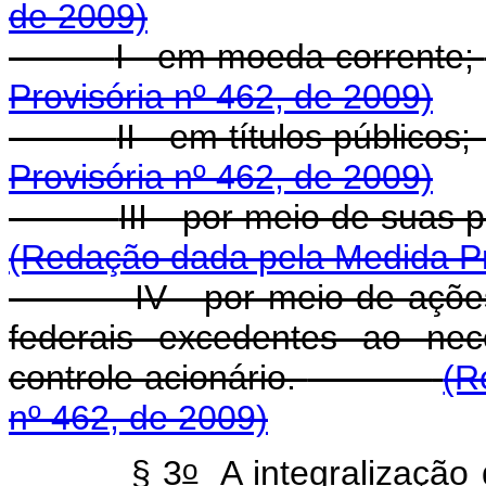
de 2009)
I - em moeda corrente;
Provisória nº 462, de 2009)
II - em títulos públicos;
Provisória nº 462, de 2009)
III - por meio de suas p
(Redação dada pela Medida Pr
IV - por meio de açõ
federais excedentes ao ne
controle acionário.
(R
nº 462, de 2009)
o
§ 3
A integralização 