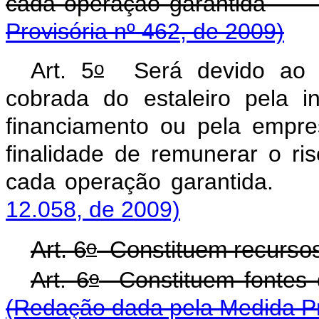
cada operação gara
Provisória nº 462, de 2009)
o
Art. 5
Será devido ao F
cobrada do estaleiro pela in
financiamento ou pela empre
finalidade de remunerar o r
cada operação gara
12.058, de 2009)
o
Art. 6
Constituem recurso
o
Art. 6
Constituem fon
(Redação dada pela Medida Pr