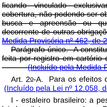
ficando vinculado exclusiv
cobertura, não podendo ser ob
busca e apreensão ou qual
decorrente de outras obrigaç
Medida Provisória nº 462, de 
Parágrafo único. A constit
feita por registro em cartório
(Incluído pela Medida 
o
Art. 2
-A.
Para os efeit
(Incluído pela Lei nº 12.058, 
I - estaleiro brasileiro: a 