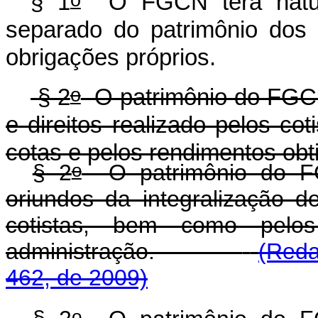
§ 1
O FGCN terá naturez
separado do patrimônio dos c
obrigações próprios.
o
§ 2
O patrimônio do FGCN
e direitos realizado pelos cot
cotas e pelos rendimentos obt
o
§ 2
O patrimônio do FG
oriundos da integralização 
cotistas, bem como pelo
administração.
(Reda
462, de 2009)
o