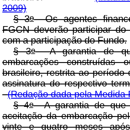
2009)
o
§ 3
Os agentes financei
FGCN deverão participar do
com a participação do Fundo.
o
§ 3
A garantia de qu
embarcações construídas 
brasileiro, restrita ao perío
assinatura do respectivo ter
(Redação dada pela Medida P
o
§ 4
A garantia de que 
aceitação da embarcação pel
vinte e quatro meses apó