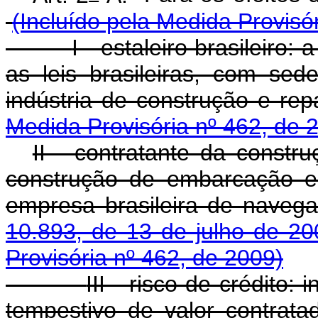
(Incluído pela Medida Provisó
I - estaleiro brasileiro:
as leis brasileiras, com se
indústria de construção e re
Medida Provisória nº 462, de 
II - contratante da constr
construção de embarcação em
empresa brasileira de naveg
10.893, de 13 de julho de 20
Provisória nº 462, de 2009)
III - risco de crédito:
tempestivo de valor contrata