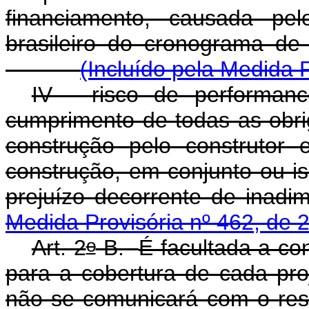
financiamento, causada pel
brasileiro do cronograma de
(Incluído pela Medida 
IV - risco de performance
cumprimento de todas as obri
construção pelo construtor
construção, em conjunto ou i
prejuízo decorrente de inadi
Medida Provisória nº 462, de 
o
Art. 2
-B.
É facultada a co
para a cobertura de cada pro
não se comunicará com o res