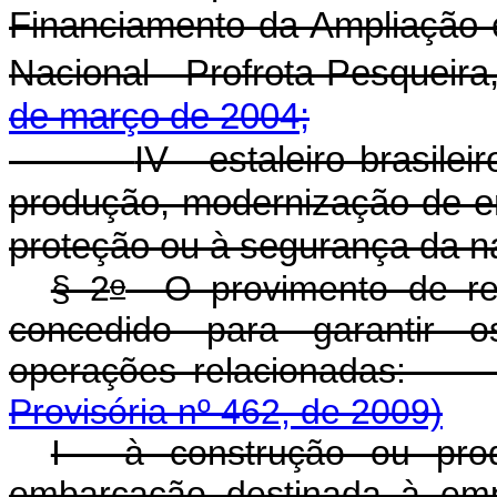
Financiamento da Ampliação 
Nacional - Profrota Pesqueira,
de março de 2004;
IV - estaleiro brasilei
produção, modernização de e
proteção ou à segurança da 
o
§ 2
O provimento de re
concedido para garantir o
operações relaciona
Provisória nº 462, de 2009)
I - à construção ou prod
embarcação destinada à emp