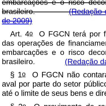
embarcações e o risco decor
brasileiro.
(Redação d
de 2009)
o
Art. 4
O FGCN terá por fina
das operações de financiame
embarcações e o risco decor
brasileiro.
(Redação da
o
§ 1
O FGCN não contará c
aval por parte do setor públi
até o limite de seus bens e dir
o