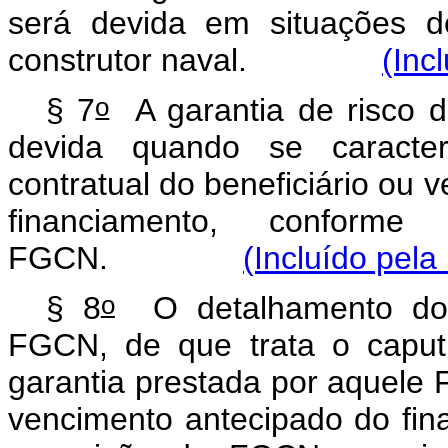
será devida em situações d
construtor naval.
(Inc
o
§ 7
A garantia de risco d
devida quando se caracter
contratual do beneficiário ou 
financiamento, conform
FGCN.
(Incluído pela
o
§ 8
O detalhamento dos 
FGCN, de que trata o
caput
garantia prestada por aquele 
vencimento antecipado do fin