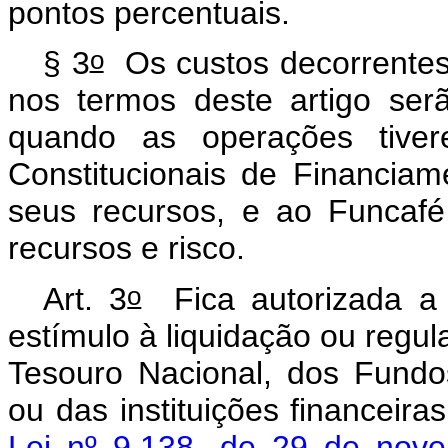
pontos percentuais.
o
§ 3
Os custos decorrentes
nos termos deste artigo ser
quando as operações tive
Constitucionais de Financia
seus recursos, e ao Funcaf
recursos e risco.
o
Art. 3
Fica autorizada a 
estímulo à liquidação ou regu
Tesouro Nacional, dos Fundo
ou das instituições financeir
Lei nº 9.138, de 29 de nov