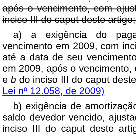
após o vencimento, com ajus
inciso III do
caput
deste artigo
a) a exigência do paga
vencimento em 2009, com inci
até a data de seu venciment
em 2009, após o vencimento, 
e
b
do inciso III do
caput
des
Lei nº 12.058, de 2009)
b) exigência de amortizaçã
saldo devedor vencido, ajust
inciso III do
caput
deste artig