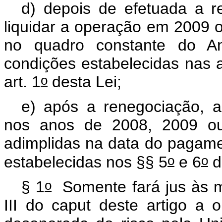
d) depois de efetuada a r
liquidar a operação em 2009 
no quadro constante do An
condições estabelecidas nas 
o
art. 1
desta Lei;
e) após a renegociação, a
nos anos de 2008, 2009 ou
adimplidas na data do pagame
o
o
estabelecidas nos §§ 5
e 6
d
o
§ 1
Somente fará jus às me
III do
caput
deste artigo a o