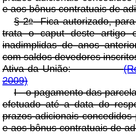
e aos bônus contratuais de ad
o
§ 2
Fica autorizado, para
trata o
caput
deste artigo 
inadimplidas de anos anterio
com saldos devedores inscritos
Ativa da União:
(R
2009)
I - o pagamento das parcel
efetuado até a data do resp
prazos adicionais concedidos
e aos bônus contratuais