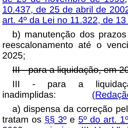
10.437, de 25 de abril de 200
art. 4º da Lei no 11.322, de 13
b) manutenção dos prazos 
reescalonamento até o venc
2025;
III - para a liquidação, em 
III - para a liquida
inadimplidas:
(Redação
a) dispensa da correção pe
tratam os
§§ 3º
e
5º do art. 1