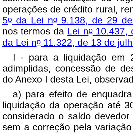
operações de crédito rural, 
o
o
5
da Lei n
9.138, de 29 d
o
nos termos da
Lei n
10.437, 
o
da Lei n
11.322, de 13 de jul
I - para a liquidação em
adimplidas, concessão de de
do Anexo I desta Lei, observa
a) para efeito de enquadr
liquidação da operação até 
considerado o saldo devedo
sem a correção pela variação