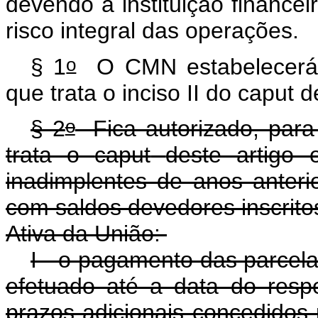
devendo a instituição finance
risco integral das operações.
o
§ 1
O CMN estabelecerá a
que trata o inciso II do
caput
d
o
§ 2
Fica autorizado, para
trata o
caput
deste artigo
inadimplentes de anos anteri
com saldos devedores inscritos
Ativa da União:
I - o pagamento das parcel
efetuado até a data do resp
prazos adicionais concedidos