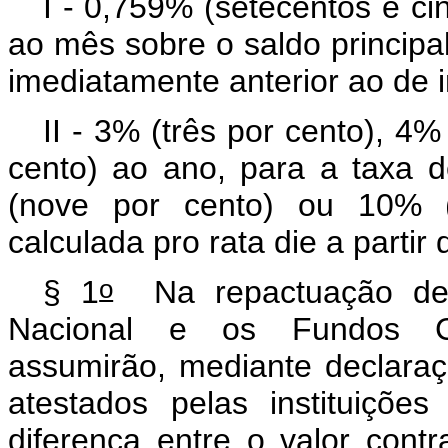
I - 0,759% (setecentos e ci
ao mês sobre o saldo princip
imediatamente anterior ao de 
II - 3% (três por cento), 4
cento) ao ano, para a taxa d
(nove por cento) ou 10% (d
calculada
pro rata die
a partir
o
§ 1
Na repactuação de q
Nacional e os Fundos Con
assumirão, mediante declaraç
atestados pelas instituições
diferença entre o valor cont