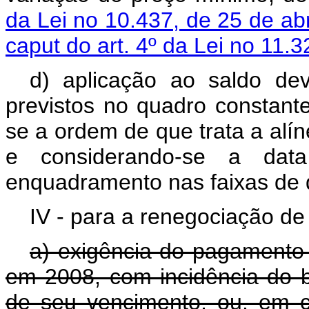
da Lei no 10.437, de 25 de ab
caput do art. 4º da Lei no 11.
d) aplicação ao saldo de
previstos no quadro constant
se a ordem de que trata a alí
e considerando-se a data
enquadramento nas faixas de 
IV - para a renegociação de
a) exigência do pagamento 
em 2008, com incidência do b
de seu vencimento, ou, em 