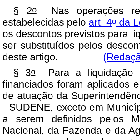
o
§ 2
Nas operações rep
o
estabelecidas pelo
art. 4
da L
os descontos previstos para l
ser substituídos pelos descon
deste artigo.
(Redaçã
o
§ 3
Para a liquidação 
financiados foram aplicados 
de atuação da Superintendên
- SUDENE, exceto em Municípi
a serem definidos pelos Mi
Nacional, da Fazenda e da Agr