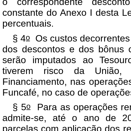
o correspondente desconto
constante do Anexo I desta Le
percentuais.
o
§ 4
Os custos decorrentes 
dos descontos e dos bônus c
serão imputados ao Tesour
tiverem risco da União, 
Financiamento, nas operações
Funcafé, no caso de operaçõe
o
§ 5
Para as operações ren
admite-se, até o ano de 20
parcelas com aplicação dos re