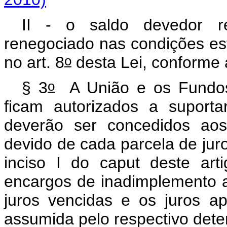
II - o saldo devedor re
renegociado nas condições es
o
no art. 8
desta Lei, conforme 
o
§ 3
A União e os Fundos 
ficam autorizados a suport
deverão ser concedidos aos
devido de cada parcela de jur
inciso I do
caput
deste art
encargos de inadimplemento 
juros vencidas e os juros ap
assumida pelo respectivo deten