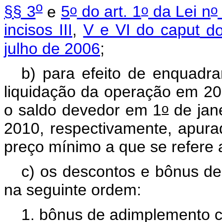
o
o
o
o
§§ 3
e
5
do art. 1
da Lei n
incisos III
,
V e VI do
caput
do
julho de 2006
;
b) para efeito de enquadr
liquidação da operação em 20
o
o saldo devedor em 1
de jan
2010, respectivamente, apura
preço mínimo a que se refere 
c) os descontos e bônus d
na seguinte ordem:
1. bônus de adimplemento c