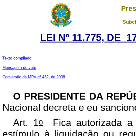
Pres
Subch
LEI Nº 11.775, DE 
Texto compilado
Mensagem de veto
Conversão da MPv nº 432, de 2008
O PRESIDENTE DA REPÚ
Nacional decreta e eu sancion
o
Art. 1
Fica autorizada a 
estímulo à liquidação ou regu