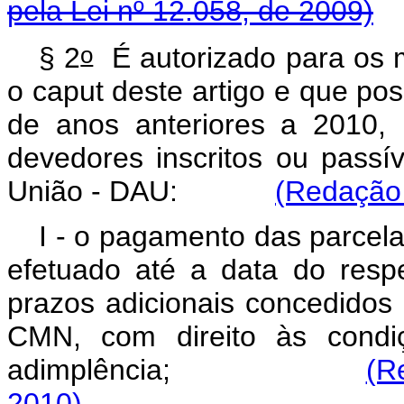
pela Lei nº 12.058, de 2009)
o
§ 2
É autorizado para os m
o
caput
deste artigo e que pos
de anos anteriores a 2010, 
devedores inscritos ou passív
União - DAU:
(Redação 
I - o pagamento das parcel
efetuado até a data do resp
prazos adicionais concedidos
CMN, com direito às condi
adimplência;
(R
2010)