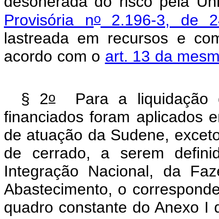
desonerada do risco pela Un
o
Provisória n
2.196-3, de 2
lastreada em recursos e c
acordo com o
art. 13 da mesm
o
§ 2
Para a liquidação 
financiados foram aplicados 
de atuação da Sudene, exceto
de cerrado, a serem defini
Integração Nacional, da Faz
Abastecimento, o corresponde
quadro constante do Anexo I d