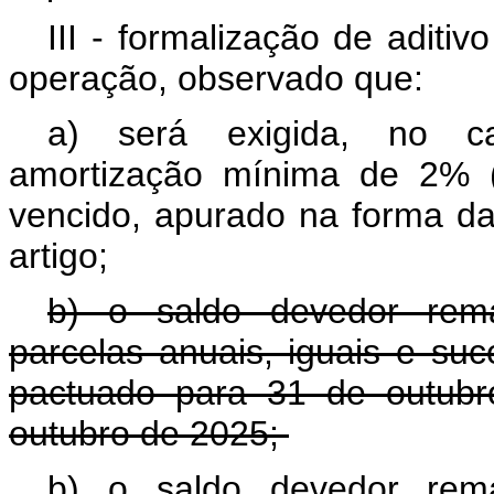
III - formalização de aditi
operação, observado que:
a) será exigida, no ca
amortização mínima de 2% (
vencido, apurado na forma d
artigo;
b) o saldo devedor rem
parcelas anuais, iguais e su
pactuado para 31 de outubr
outubro de 2025;
b) o saldo devedor rem