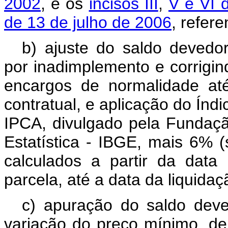
2002
, e os
incisos III
,
V e VI d
de 13 de julho de 2006
, refer
b) ajuste do saldo devedor
por inadimplemento e corrigin
encargos de normalidade at
contratual, e aplicação do Ín
IPCA, divulgado pela Fundação
Estatística - IBGE, mais 6% 
calculados a partir da data
parcela, até a data da liquida
c) apuração do saldo dev
variação do preço mínimo, d