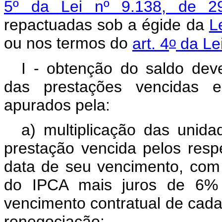
5º da Lei nº 9.138, de 
repactuadas sob a égide da
L
o
ou nos termos do
art. 4
da Lei
I - obtenção do saldo dev
das prestações vencidas e
apurados pela:
a) multiplicação das unid
prestação vencida pelos resp
data de seu vencimento, com
do IPCA mais juros de 6% 
vencimento contratual de cada
renegociação;