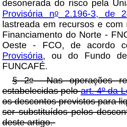
desonerada do risco pela U
o
Provisória n
2.196-3, de 2
lastreada em recursos e com 
Financiamento do Norte - FN
Oeste - FCO, de acordo
Provisória
, ou do Fundo de
FUNCAFÉ.
o
§ 2
Nas operações rep
estabelecidas pelo
art. 4º da 
os descontos previstos para l
ser substituídos pelos descon
deste artigo.