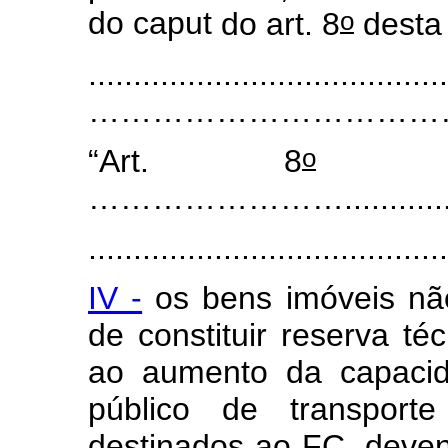
o
do
caput
do art. 8
desta 
........................................
……………………………… 
o
“Art. 8
.......
……………………....................
........................................
IV -
os bens imóveis não
de constituir reserva t
ao aumento da capacid
público de transporte
destinados ao FC, deven