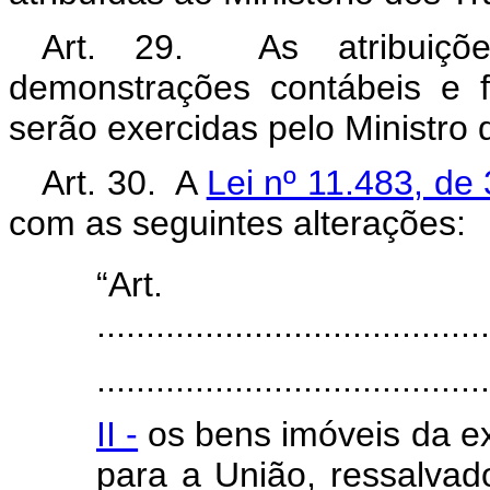
Art. 29. As atribuiçõ
demonstrações contábeis e f
serão exercidas pelo Ministro
Art. 30. A
Lei nº 11.483, de
com as seguintes alterações:
“Ar
........................................
........................................
II -
os bens imóveis da ex
para a União, ressalvado