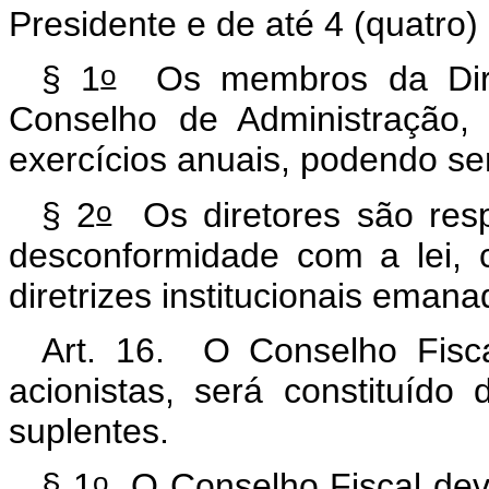
Presidente e de até 4 (quatro) 
o
§ 1
Os membros da Direto
Conselho de Administração,
exercícios anuais, podendo ser
o
§ 2
Os diretores são resp
desconformidade com a lei,
diretrizes institucionais ema
Art. 16. O Conselho Fisca
acionistas, será constituído
suplentes.
o
§ 1
O Conselho Fiscal deve