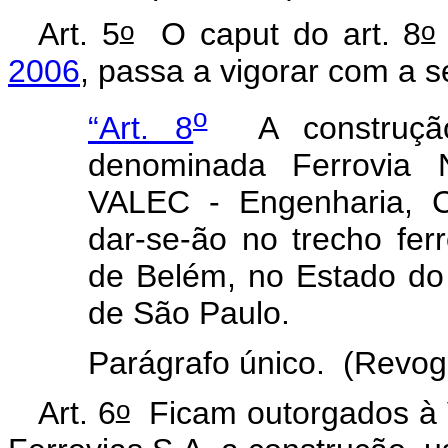
o
o
Art. 5
O
caput
do art. 8
2006
, passa a vigorar com a s
o
“Art. 8
A construção
denominada Ferrovia N
VALEC - Engenharia, C
dar-se-ão no trecho ferr
de Belém, no Estado do
de São Paulo.
Parágrafo único. (Revog
o
Art. 6
Ficam outorgados à 