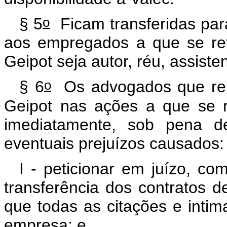
o
§ 5
Ficam transferidas para 
aos empregados a que se refe
Geipot seja autor, réu, assiste
o
§ 6
Os advogados que repr
Geipot nas ações a que se r
imediatamente, sob pena de
eventuais prejuízos causados:
I - peticionar em juízo, c
transferência dos contratos d
que todas as citações e intim
empresa; e