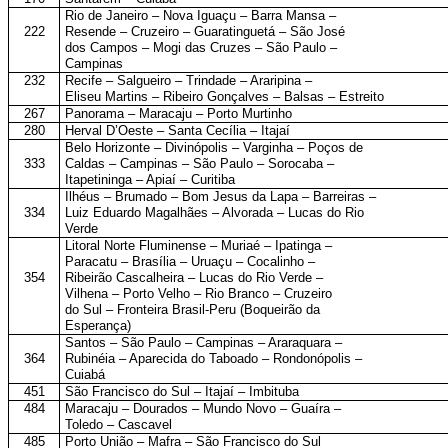
Rio de Janeiro – Nova Iguaçu – Barra Mansa –
222
Resende – Cruzeiro – Guaratinguetá – São José
dos Campos – Mogi das Cruzes – São Paulo –
Campinas
232
Recife – Salgueiro – Trindade – Araripina –
Eliseu Martins – Ribeiro Gonçalves – Balsas – Estreito
267
Panorama – Maracaju – Porto Murtinho
280
Herval D’Oeste – Santa Cecília – Itajaí
Belo Horizonte – Divinópolis – Varginha – Poços de
333
Caldas – Campinas – São Paulo – Sorocaba –
Itapetininga – Apiaí – Curitiba
Ilhéus – Brumado – Bom Jesus da Lapa – Barreiras –
334
Luiz Eduardo Magalhães – Alvorada – Lucas do Rio
Verde
Litoral Norte Fluminense – Muriaé – Ipatinga –
Paracatu – Brasília – Uruaçu – Cocalinho –
354
Ribeirão Cascalheira – Lucas do Rio Verde –
Vilhena – Porto Velho – Rio Branco – Cruzeiro
do Sul – Fronteira Brasil-Peru (Boqueirão da
Esperança)
Santos – São Paulo – Campinas – Araraquara –
364
Rubinéia – Aparecida do Taboado – Rondonópolis –
Cuiabá
451
São Francisco do Sul – Itajaí – Imbituba
484
Maracaju – Dourados – Mundo Novo – Guaíra –
Toledo – Cascavel
485
Porto União – Mafra – São Francisco do Sul