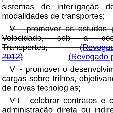
sistemas de interligação 
modalidades de transportes;
V - promover os estudos p
Velocidade, sob a coo
Transportes;
(Revogad
2012)
(Revogado p
VI - promover o desenvolvi
cargas sobre trilhos, objetiv
de novas tecnologias;
VII - celebrar contratos e
administração direta ou ind