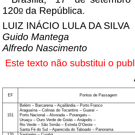
o
120
da República.
LUIZ INÁCIO LULA DA SILVA
Guido Mantega
Alfredo Nascimento
Este texto não substitui o pu
EF
Pontos de Passagem
Belém – Barcarena – Açailândia – Porto Franco
Araguaína – Colinas do Tocantins – Guaraí –
151
Porto Nacional – Alvorada – Porangatu –
Uruaçu – Ouro Verde de Goiás – Anápolis –
Rio Verde – São Simão – Estrela D’Oeste –
Santa Fé do Sul – Aparecida do Taboado – Panorama
170
Santarém – Cuiabá