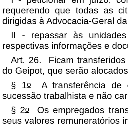
requerendo que todas as ci
dirigidas à Advocacia-Geral da
II - repassar às unidade
respectivas informações e do
Art. 26. Ficam transferido
do Geipot, que serão alocados
o
§ 1
A transferência de q
sucessão trabalhista e não car
o
§ 2
Os empregados transfe
seus valores remuneratórios i