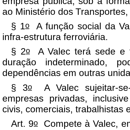
empresa pública, sob a forma
ao Ministério dos Transportes,
o
§ 1
A função social da Va
infra-estrutura ferroviária.
o
§ 2
A Valec terá sede e f
duração indeterminado, pod
dependências em outras unid
o
§ 3
A Valec sujeitar-se-
empresas privadas, inclusiv
civis, comerciais, trabalhistas e
o
Art. 9
Compete à Valec, em 