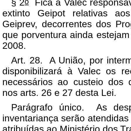
o
§ 2
Fica a Valec responsáv
extinto Geipot relativas 
Geiprev, decorrentes dos Pr
que porventura ainda esteja
2008.
Art. 28. A União, por inter
disponibilizará à Valec os r
necessários ao custeio dos 
nos arts. 26 e 27 desta Lei.
Parágrafo único. As desp
inventariança serão atendidas
atribuídas ao Ministério dos T