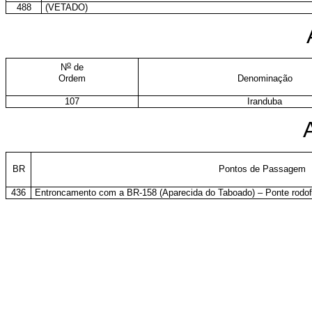
488
(VETADO)
o
N
de
Ordem
Denominação
107
Iranduba
BR
Pontos de Passagem
436
Entroncamento com a BR-158 (Aparecida do Taboado) – Ponte rodofe