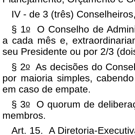
IV - de 3 (três) Conselheiro
o
§ 1
O Conselho de Administ
a cada mês e, extraordinari
seu Presidente ou por 2/3 (do
o
§ 2
As decisões do Consel
por maioria simples, cabendo
em caso de empate.
o
§ 3
O
quorum
de delibera
membros.
Art. 15. A Diretoria-Executi