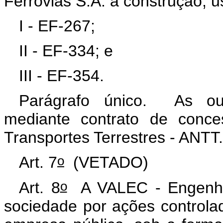
Ferrovias S.A. a construção, u
I - EF-267;
II - EF-334; e
III - EF-354.
Parágrafo único. As out
mediante contrato de conc
Transportes Terrestres - ANTT.
o
Art. 7
(VETADO)
o
Art. 8
A VALEC - Engenhari
sociedade por ações controla