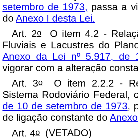
setembro de 1973,
passa a vi
do
Anexo I desta Lei.
o
Art. 2
O item 4.2 - Relaçã
Fluviais e Lacustres do Plan
Anexo da Lei nº 5.917, de
vigorar com a alteração const
o
Art. 3
O item 2.2.2 - Rel
Sistema Rodoviário Federal, 
de 10 de setembro de 1973
, 
de ligação constante do
Anexo 
o
Art. 4
(VETADO)