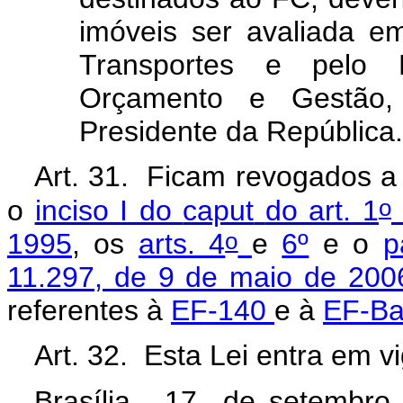
imóveis ser avaliada em
Transportes e pelo M
Orçamento e Gestão,
Presidente da República.
Art. 31. Ficam revogados 
o
o
inciso I do
caput
do art. 1
o
1995
, os
arts. 4
e
6º
e o
p
11.297, de 9 de maio de 200
referentes à
EF-140
e à
EF-Ba
Art. 32. Esta Lei entra em v
Brasília, 17 de setembro