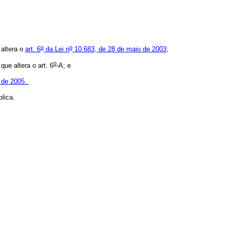
o
o
 altera o
art. 6
da Lei n
10.683, de 28 de maio de 2003;
o
que altera o art. 6
-A; e
 de 2005.
lica.