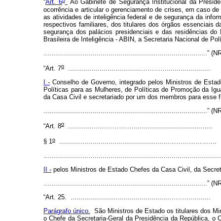
“
Art. 6
Ao Gabinete de Segurança Institucional da Presidê
ocorrência e articular o gerenciamento de crises, em caso de
as atividades de inteligência federal e de segurança da info
respectivos familiares, dos titulares dos órgãos essenciais
segurança dos palácios presidenciais e das residências do
Brasileira de Inteligência - ABIN, a Secretaria Nacional de Po
...................................................................................” (
o
“Art. 7
.....................................…………......................
I -
Conselho de Governo, integrado pelos Ministros de Estado,
Políticas para as Mulheres, de Políticas de Promoção da Igu
da Casa Civil e secretariado por um dos membros para esse f
...................................................................................” (
o
“Art. 8
................…………….........................................
o
§ 1
........................................................………………….
.........................................................................................
II -
pelos Ministros de Estado Chefes da Casa Civil, da Secret
...................................................................................” (
“Art. 25. ..................................................…………........
Parágrafo único.
São Ministros de Estado os titulares dos Min
o Chefe da Secretaria-Geral da Presidência da República, o 