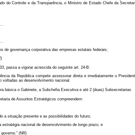
ado do Controle e da Transparência, o Ministro de Estado Chefe da Secretar
....
....
rios de governança corporativa das empresas estatais federais;
NR)
3, passa a vigorar acrescida do seguinte art. 24-B:
dência da República compete assessorar direta e imediatamente o Presiden
zo voltadas ao desenvolvimento nacional.
a básica o Gabinete, a Subchefia Executiva e até 2 (duas) Subsecretarias.
retaria de Assuntos Estratégicos compreendem:
o a situação presente e as possibilidades do futuro;
 a estratégia nacional de desenvolvimento de longo prazo; e
e governo.” (NR)