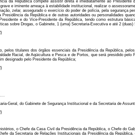
ncia da República compete assistir direta e imediatamente ao Presidente 
 grave e iminente ameaça à estabilidade institucional, realizar o assessora
rmação, zelar, assegurado o exercício do poder de polícia, pela segurança 
 da Presidência da República e de outras autoridades ou personalidades qu
 Presidente e do Vice-Presidente da República, tendo como estrutura básic
líticas sobre Drogas, o Gabinete, 1 (uma) Secretaria-Executiva e até 2 (duas) 
NR)
 pelos titulares dos órgãos essenciais da Presidência da República, pelos
aldade Racial, de Aqüicultura e Pesca e de Portos, que será presidido pelo 
im designado pelo Presidente da República;
NR)
.....
aria-Geral, do Gabinete de Segurança Institucional e da Secretaria de Assunt
NR)
istérios, o Chefe da Casa Civil da Presidência da República, o Chefe do Gab
Chefe da Secretaria de Relações Institucionais da Presidência da República