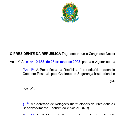
O PRESIDENTE DA REPÚBLICA
Faço saber que o Congresso Nacion
o
o
Art. 1
A
Lei n
10.683, de 28 de maio de 2003
, passa a vigorar com 
o
“
Art. 1
A Presidência da República é constituída, essencial
Gabinete Pessoal, pelo Gabinete de Segurança Institucional e
...................................................................................” (
o
“Art. 2
-A. .............................………............................
.........................................................................................
o
§ 2
A Secretaria de Relações Institucionais da Presidência
Desenvolvimento Econômico e Social.” (NR)
o