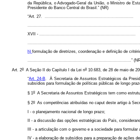
da República, o Advogado-Geral da União, o Ministro de Est
Presidente do Banco Central do Brasil.” (NR)
“Art. 27. .............................................………….............
.........................................................................................
XVII - .............................................................................
.........................................................................................
h)
formulação de diretrizes, coordenação e definição de crité
...................................................................................” (
o
o
Art. 2
A Seção II do Capítulo I da Lei n
10.683, de 28 de maio de 200
“
Art. 24-B
. À Secretaria de Assuntos Estratégicos da Presi
subsídios para formulação de políticas públicas de longo pra
o
§ 1
A Secretaria de Assuntos Estratégicos tem como estrutur
o
§ 2
As competências atribuídas no
caput
deste artigo à Sec
I - o planejamento nacional de longo prazo;
II - a discussão das opções estratégicas do País, considerand
III - a articulação com o governo e a sociedade para formular
IV - a elaboração de subsídios para a preparação de ações d