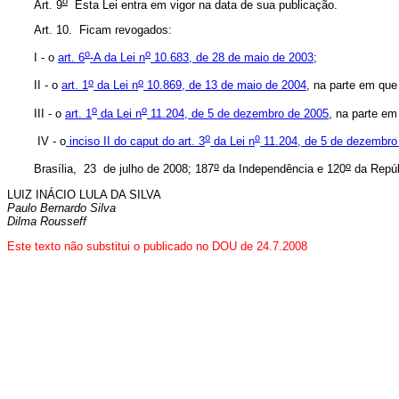
o
Art. 9
Esta Lei entra em vigor na data de sua publicação.
Art. 10. Ficam revogados:
o
o
I - o
art. 6
-A da Lei n
10.683, de 28 de maio de 2003
;
o
o
II - o
art. 1
da Lei n
10.869, de 13 de maio de 2004
, na parte em que
o
o
III - o
art. 1
da Lei n
11.204, de 5 de dezembro de 2005
, na parte em 
o
o
IV - o
inciso II do
caput
do art. 3
da Lei n
11.204, de 5 de dezembro
o
o
Brasília, 23 de julho de 2008; 187
da Independência e 120
da Repúb
LUIZ INÁCIO LULA DA SILVA
Paulo Bernardo Silva
Dilma Rousseff
Este texto não substitui o publicado no DOU de 24.7.2008