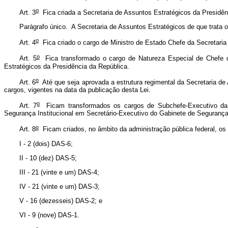
o
Art. 3
Fica criada a Secretaria de Assuntos Estratégicos da Presidê
Parágrafo único. A Secretaria de Assuntos Estratégicos de que trata 
o
Art. 4
Fica criado o cargo de Ministro de Estado Chefe da Secretaria
o
Art. 5
Fica transformado o cargo de Natureza Especial de Chefe d
Estratégicos da Presidência da República.
o
Art. 6
Até que seja aprovada a estrutura regimental da Secretaria de
cargos, vigentes na data da publicação desta Lei.
o
Art. 7
Ficam transformados os cargos de Subchefe-Executivo da Se
Segurança Institucional em Secretário-Executivo do Gabinete de Segurança 
o
Art. 8
Ficam criados, no âmbito da administração pública federal, 
I - 2 (dois) DAS-6;
II - 10 (dez) DAS-5;
III - 21 (vinte e um) DAS-4;
IV - 21 (vinte e um) DAS-3;
V - 16 (dezesseis) DAS-2; e
VI - 9 (nove) DAS-1.