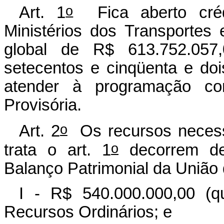
o
Art. 1
Fica aberto crédi
Ministérios dos Transportes 
global de R$ 613.752.057,
setecentos e cinqüenta e dois
atender à programação co
Provisória.
o
Art. 2
Os recursos necessá
o
trata o art. 1
decorrem de 
Balanço Patrimonial da União 
I - R$ 540.000.000,00 (q
Recursos Ordinários; e