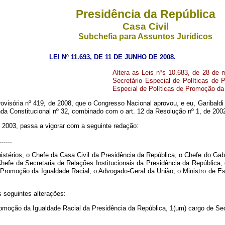
Presidência da República
Casa Civil
Subchefia para Assuntos Jurídicos
LEI Nº 11.693, DE 11
DE
JUNHO DE 2008.
Altera as Leis nºs 10.683, de 28 de 
Secretário Especial de Políticas de
Especial de Políticas de Promoção da 
visória nº 419, de 2008, que o Congresso Nacional aprovou, e eu, Garibaldi
da Constitucional nº 32, combinado com o art. 12 da Resolução nº 1, de 200
de 2003, passa a vigorar com a seguinte redação:
......
nistérios, o Chefe da Casa Civil da Presidência da República, o Chefe do Gab
Chefe da Secretaria de Relações Institucionais da Presidência da República
e Promoção da Igualdade Racial, o Advogado-Geral da União, o Ministro de E
s seguintes alterações:
romoção da Igualdade Racial da Presidência da República, 1(um) cargo de Se