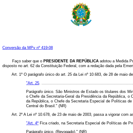
Conversão da MPv nº 419-08
Faço saber que o
PRESIDENTE DA REPÚBLICA
adotou a Medida Pro
disposto no art. 62 da Constituição Federal, com a redação dada pela Emen
Art. 1º O parágrafo único do art. 25 da Lei nº 10.683, de 28 de maio 
"Art. 25
. .............................................................................
Parágrafo único. São Ministros de Estado os titulares dos Mi
o Chefe da Secretaria-Geral da Presidência da República, o 
da República, o Chefe da Secretaria Especial de Políticas d
Central do Brasil." (NR)
Art. 2º A Lei nº 10.678, de 23 de maio de 2003, passa a vigorar com a
"Art. 4º
Fica criado, na Secretaria Especial de Políticas de P
Parágrafo único. (Revogado)." (NR)