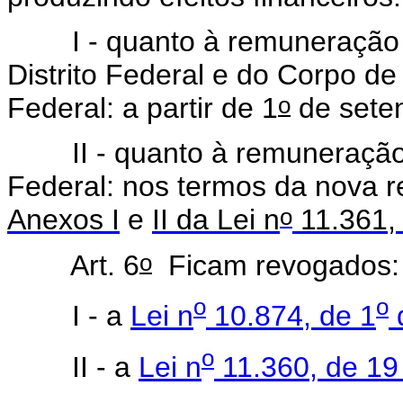
I - quanto à remuneração dos
Distrito Federal e do Corpo de 
o
Federal: a partir de 1
de sete
II - quanto à remuneração dos
Federal: nos termos da nova r
o
Anexos I
e
II da Lei n
11.361, 
o
Art. 6
Ficam revogados
o
o
I - a
Lei n
10.874, de 1
o
II - a
Lei n
11.360, de 19