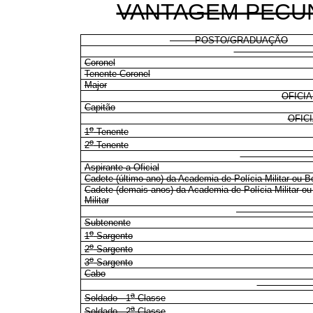
VANTAGEM PECUN
POSTO/GRADUAÇÃO
OFICIA
Coronel
Tenente-Coronel
Major
OFICI
Capitão
OFIC
o
1
Tenente
o
2
Tenente
PRAÇA
Aspirante a Oficial
Cadete (último ano) da Academia de Polícia Militar ou Bo
Cadete (demais anos) da Academia de Polícia Militar o
Militar
PRAÇA
Subtenente
o
1
Sargento
o
2
Sargento
o
3
Sargento
Cabo
DEMA
a
Soldado - 1
Classe
a
Soldado - 2
Classe