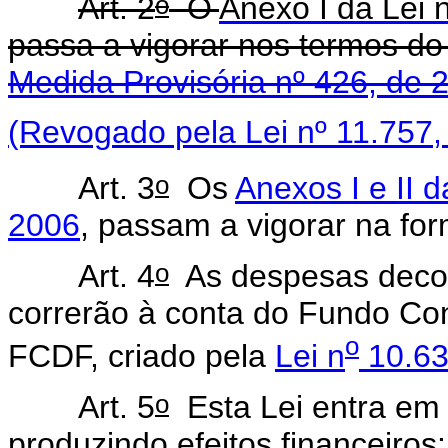
o
Art. 2
O
Anexo I da Lei 
passa a vigorar nos termos d
Medida Provisória nº 426, de 
(Revogado pela Lei nº 11.757,
o
Art. 3
Os
Anexos I
e
II d
2006
, passam a vigorar na fo
o
Art. 4
As despesas decorr
correrão à conta do Fundo Cons
o
FCDF, criado pela
Lei n
10.63
o
Art. 5
Esta Lei entra em 
produzindo efeitos financeiros