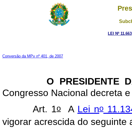
Pres
Subch
LEI Nº 11.66
Conversão da MPv nº 401, de 2007
O PRESIDENTE DA 
Congresso Nacional decreta e 
o
o
Art. 1
A
Lei n
11.134
vigorar acrescida do seguinte a