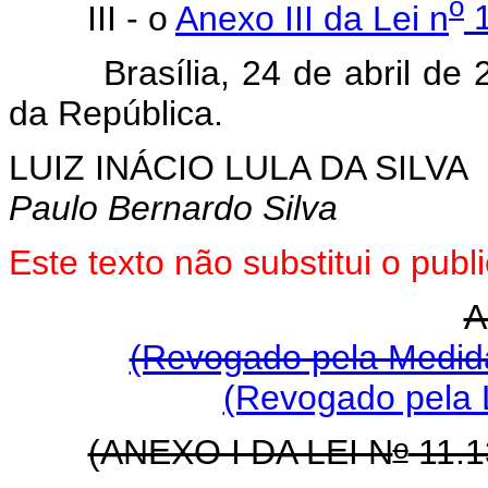
o
III - o
Anexo III da Lei n
1
Brasília, 24 de abril de 2
da República.
LUIZ INÁCIO LULA DA SILVA
Paulo Bernardo Silva
Este texto não substitui o pu
A
(Revogado pela Medida
(Revogado pela L
o
(ANEXO I DA LEI N
11.1