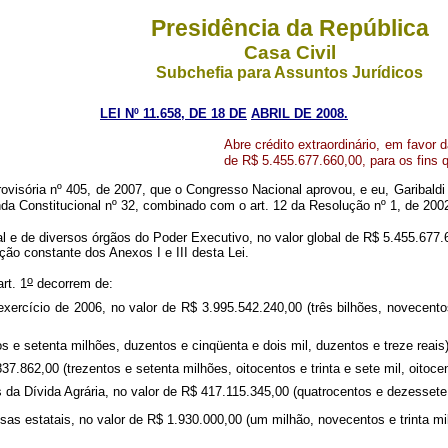
Presidência da República
Casa Civil
Subchefia para Assuntos Jurídicos
LEI Nº 11.658, DE 18
DE
ABRIL DE 2008.
Abre crédito extraordinário, em favor 
de R$ 5.455.677.660,00, para os fins q
visória nº 405, de 2007, que o Congresso Nacional aprovou, e eu, Garibaldi
da Constitucional nº 32, combinado com o art. 12 da Resolução nº 1, de 200
ral e de diversos órgãos do Poder Executivo, no valor global de R$ 5.455.677
ção constante dos Anexos I e III desta Lei.
o
rt. 1
decorrem de:
 exercício de 2006, no valor de R$ 3.995.542.240,00 (três bilhões, novecent
s e setenta milhões, duzentos e cinqüenta e dois mil, duzentos e treze reais)
37.862,00 (trezentos e setenta milhões, oitocentos e trinta e sete mil, oitoce
s da Dívida Agrária, no valor de R$ 417.115.345,00 (quatrocentos e dezessete 
as estatais, no valor de R$ 1.930.000,00 (um milhão, novecentos e trinta mil