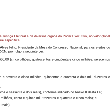
da Justiça Eleitoral e de diversos órgãos do Poder Executivo, no valor global
ue especifica.
 Alves Filho, Presidente da Mesa do Congresso Nacional, para os efeitos do
2-CN, promulgo a seguinte Lei:
.660,00 (cinco bilhões, quatrocentos e cinqüenta e cinco milhões, seiscentos
os e noventa e cinco milhões, quinhentos e quarenta e dois mil, duzentos e
;
ntos e sessenta e dois reais), conforme indicado no Anexo II desta Lei;
milhões, cento e quinze mil, trezentos e quarenta e cinco reais); e
 reais).