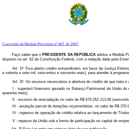
Conversão da Medida Provisória nº 405, de 2007
Faço saber que o
PRESIDENTE DA REPÚBLICA
adotou a Medida Pro
disposto no art. 62 da Constituição Federal, com a redação dada pela Emen
o
Art. 1
Fica aberto crédito extraordinário, em favor da Justiça Eleito
e setenta e sete mil, seiscentos e sessenta reais), para atender à programa
o
Art. 2
Os recursos necessários à abertura do crédito de que trata o a
I - superávit financeiro apurado no Balanço Patrimonial da União do
quarenta reais);
II - excesso de arrecadação no valor de R$ 670.252.213,00 (seiscento
III - anulação parcial de dotações orçamentárias, no valor de R$ 370.8
IV - ingresso de operação de crédito relativa ao lançamento de Título
V - repasse da União sob a forma de participação no capital de empres
Art. 3º Esta Lei entra em vigor na data de sua publicação.