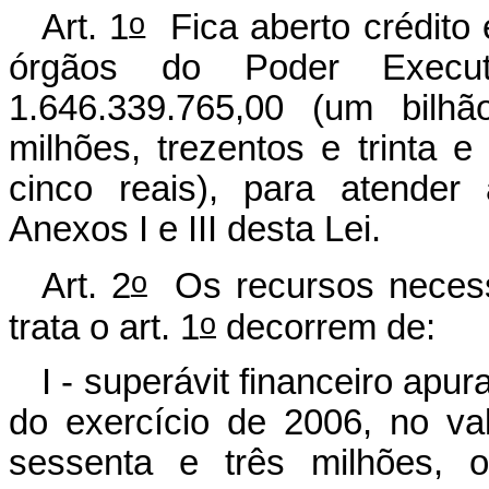
o
Art. 1
Fica aberto crédito e
órgãos do Poder Execu
1.646.339.765,00 (um bilhã
milhões, trezentos e trinta 
cinco reais), para atender
Anexos I e III desta Lei.
o
Art. 2
Os recursos necessá
o
trata o art. 1
decorrem de:
I - superávit financeiro apu
do exercício de 2006, no va
sessenta e três milhões, o