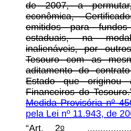
de 2007, a permutar,
econômica, Certifica
emitidos para fundos
estaduais, na moda
inalienáveis, por outro
Tesouro com as mesmas
aditamento do contrat
Estado que originou 
Financeiros do Tesouro
Medida Provisória nº 45
pela Lei nº 11.943, de 2
o
“Art. 2
......................