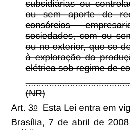
subsidiárias ou control
ou sem aporte de recu
consórcios empresa
sociedades, com ou sem
ou no exterior, que se d
à exploração da produç
elétrica sob regime de c
.......................................
(NR)
o
Art. 3
Esta Lei entra em vig
Brasília, 7 de abril de 2008