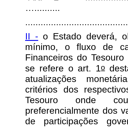
…..........
........................................
II -
o Estado deverá, ob
mínimo, o fluxo de cai
Financeiros do Tesouro
o
se refere o art. 1
desta
atualizações monetár
critérios dos respectiv
Tesouro onde coub
preferencialmente dos va
de participações gove