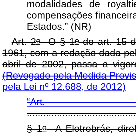
modalidades de
royalti
compensações financeira
Estados.” (NR)
o
o
Art. 2
O § 1
do art. 15 d
1961, com a redação dada pelo
abril de 2002, passa a v
(Revogado pela Medida Provisó
pela Lei nº 12.688, de 2012)
“Art
........................................
o
§ 1
A Eletrobrás, dir