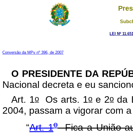
Pres
Subch
LEI Nº 11.65
Conversão da MPv nº 396, de 2007
O PRESIDENTE DA REPÚ
Nacional decreta e eu sanciono
o
o
o
Art. 1
Os arts. 1
e 2
da 
2004, passam a vigorar com a
o
“
Art. 1
Fica a União au