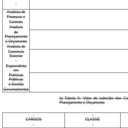
Analista de
Finanças e
Controle
Analista
de
Planejamento
e Orçamento
Analista de
Comércio
Exterior
Especialista
em
Políticas
Públicas
e Gestão
Governamental
b) Tabela II: Valor do subsídio dos Ca
Planejamento e Orçamento
CARGOS
CLASSE