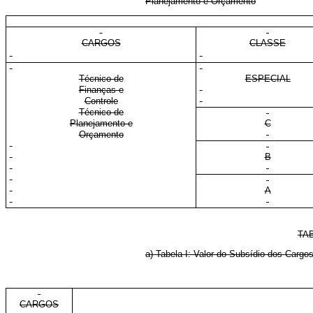
Planejamento e Orçamento
CARGOS
CLASSE
Técnico de
ESPECIAL
Finanças e
Controle
Técnico de
Planejamento e
C
Orçamento
B
A
TA
a) Tabela I: Valor do Subsídio dos Carg
CARGOS