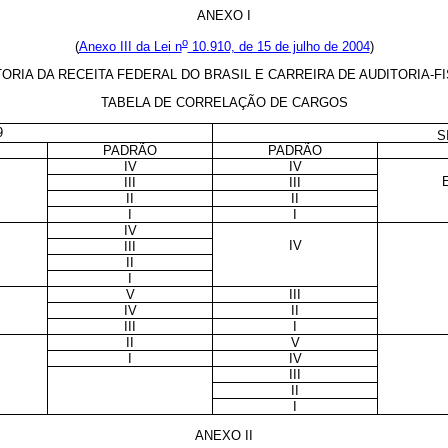
ANEXO I
o
(
Anexo III da Lei n
10.910, de 15 de julho de 2004
)
TORIA DA RECEITA FEDERAL DO BRASIL E CARREIRA DE AUDITORIA-F
TABELA DE CORRELAÇÃO DE CARGOS
9
S
PADRÃO
PADRÃO
IV
IV
III
III
II
II
I
I
IV
IV
III
II
I
V
III
IV
II
III
I
II
V
I
IV
III
II
I
ANEXO II