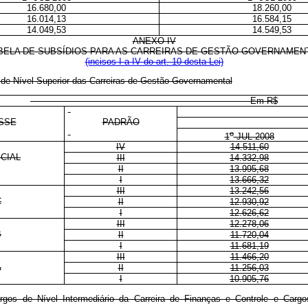
16.680,00
18.260,00
16.014,13
16.584,15
14.049,53
14.549,53
ANEXO IV
BELA DE SUBSÍDIOS PARA AS CARREIRAS DE GESTÃO GOVERNAMEN
(incisos I a IV do art. 10 desta Lei)
s de Nível Superior das Carreiras de Gestão Governamental
Em R$
SSE
PADRÃO
o
1
JUL 2008
IV
14.511,60
CIAL
III
14.332,98
II
13.995,68
I
13.666,32
III
13.242,56
C
II
12.930,92
I
12.626,62
III
12.278,06
B
II
11.720,04
I
11.681,19
III
11.466,20
A
II
11.256,03
I
10.905,76
rgos de Nível Intermediário da Carreira de Finanças e Controle e Cargo