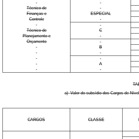
Técnico de
Finanças e
ESPECIAL
Controle
Técnico de
C
Planejamento e
Orçamento
B
A
TA
a) Valor do subsídio dos Cargos de Níve
CARGOS
CLASSE