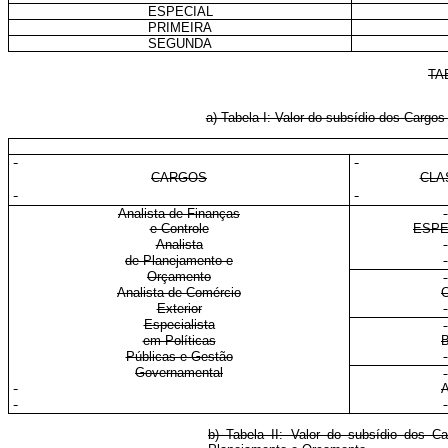
ESPECIAL
PRIMEIRA
SEGUNDA
TA
a) Tabela I: Valor do subsídio dos Cargo
CARGOS
CLA
Analista de Finanças
e Controle
ESPE
Analista
de Planejamento e
Orçamento
Analista de Comércio
Exterior
Especialista
em Políticas
Públicas e Gestão
Governamental
b) Tabela II: Valor do subsídio dos Ca