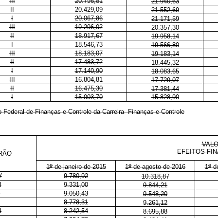
III
20.796,81
21.940,63
II
20.429,09
21.552,69
I
20.067,86
21.171,59
III
19.296,02
20.357,30
II
18.917,67
19.958,14
I
18.546,73
19.566,80
III
18.183,07
19.183,14
II
17.483,72
18.445,32
I
17.140,90
18.083,65
III
16.804,81
17.729,07
II
16.475,30
17.381,44
I
15.003,70
15.828,90
o Federal de Finanças e Controle da Carreira Finanças e Controle
VALO
EFEITOS FIN
RÃO
o
o
o
1
de janeiro de 2015
1
de agosto de 2016
1
de
V
9.780,92
10.318,87
I
9.331,00
9.844,21
I
9.050,43
9.548,20
8.778,31
9.261,12
I
8.242,54
8.695,88