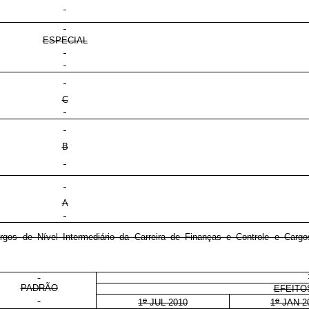
ESPECIAL
C
B
A
rgos de Nível Intermediário da Carreira de Finanças e Controle e Cargo
PADRÃO
EFEITO
o
o
1
JUL 2010
1
JAN 2