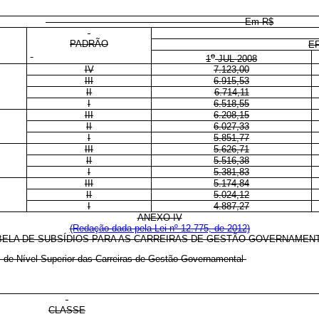
Em R$
PADRÃO
E
o
1
JUL 2008
IV
7.123,00
III
6.915,53
II
6.714,11
I
6.518,55
III
6.208,15
II
6.027,33
I
5.851,77
III
5.626,71
II
5.516,38
I
5.381,83
III
5.174,84
II
5.024,12
I
4.887,27
ANEXO IV
(Redação dada pela Lei nº 12.775, de 2012)
BELA DE SUBSÍDIOS PARA AS CARREIRAS DE GESTÃO GOVERNAMEN
os de Nível Superior das Carreiras de Gestão Governamental
CLASSE