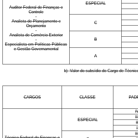
ESPECIAL
Auditor Federal de Finanças e
Controle
Analista de Planejamento e
C
Orçamento
Analista de Comércio Exterior
B
Especialista em Políticas Públicas
e Gestão Governamental
A
b) Valor do subsídio do Cargo de Técnic
CARGOS
CLASSE
PAD
I
II
ESPECIAL
I
I
II
Técnico Federal de Finanças e