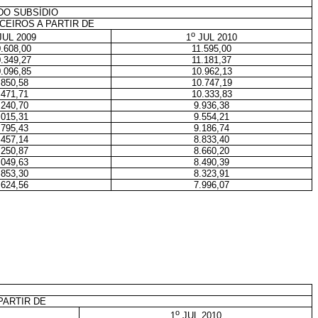
DO SUBSÍDIO
CEIROS A PARTIR DE
o
UL 2009
1
JUL 2010
.608,00
11.595,00
.349,27
11.181,37
.096,85
10.962,13
.850,58
10.747,19
.471,71
10.333,83
.240,70
9.936,38
.015,31
9.554,21
.795,43
9.186,74
.457,14
8.833,40
.250,87
8.660,20
.049,63
8.490,39
.853,30
8.323,91
.624,56
7.996,07
PARTIR DE
o
1
JUL 2010