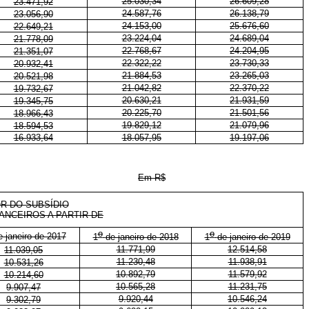
25.030,34
26.609,28
23.471,92
24.587,76
26.138,79
23.056,90
24.153,00
25.676,60
22.649,21
23.224,04
24.689,04
21.778,09
22.768,67
24.204,95
21.351,07
22.322,22
23.730,33
20.932,41
21.884,53
23.265,03
20.521,98
21.042,82
22.370,22
19.732,67
20.630,21
21.931,59
19.345,75
20.225,70
21.501,56
18.966,43
19.829,12
21.079,96
18.594,53
16.933,64
18.057,95
19.197,06
Em R$
R DO SUBSÍDIO
ANCEIROS A PARTIR DE
o
o
 janeiro de 2017
1
de janeiro de 2018
1
de janeiro de 2019
11.771,99
12.514,58
11.039,05
11.230,48
11.938,91
10.531,26
10.892,79
11.579,92
10.214,60
10.565,28
11.231,75
9.907,47
9.920,44
10.546,24
9.302,79