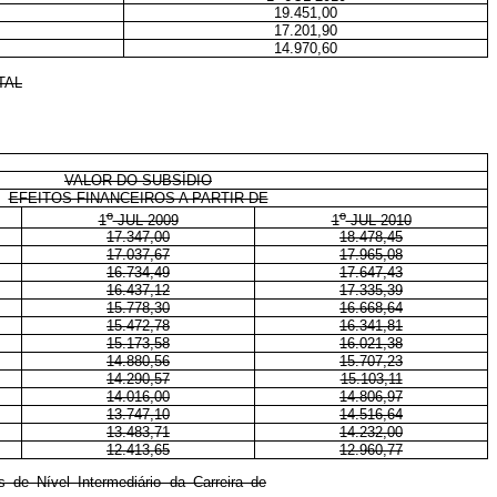
19.451,00
17.201,90
14.970,60
TAL
VALOR DO SUBSÍDIO
EFEITOS FINANCEIROS A PARTIR DE
o
o
1
JUL 2009
1
JUL 2010
17.347,00
18.478,45
17.037,67
17.965,08
16.734,49
17.647,43
16.437,12
17.335,39
15.778,30
16.668,64
15.472,78
16.341,81
15.173,58
16.021,38
14.880,56
15.707,23
14.290,57
15.103,11
14.016,00
14.806,97
13.747,10
14.516,64
13.483,71
14.232,00
12.413,65
12.960,77
s de Nível Intermediário da Carreira de