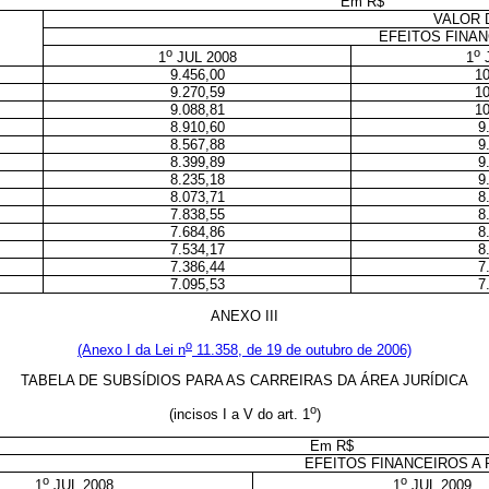
Em R$
VALOR 
EFEITOS FINAN
o
o
1
JUL 2008
1
J
9.456,00
10
9.270,59
10
9.088,81
10
8.910,60
9
8.567,88
9
8.399,89
9
8.235,18
9
8.073,71
8
7.838,55
8
7.684,86
8
7.534,17
8
7.386,44
7
7.095,53
7
ANEXO III
o
(Anexo I da Lei n
11.358, de 19 de outubro de 2006)
TABELA DE SUBSÍDIOS PARA AS CARREIRAS DA ÁREA JURÍDICA
o
(incisos I a V do art. 1
)
Em R$
EFEITOS FINANCEIROS A 
o
o
1
JUL 2008
1
JUL 2009