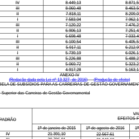
IV
8.449,13
8.871,5
III
8.060,48
8.463,5
II
7.818,11
8.209,0
I
7.583,04
7.962,1
III
7.120,22
7.476,2
II
6.906,13
7.251,4
I
6.698,48
7.033,4
III
6.100,54
6.405,5
II
5.917,11
6.212,9
I
5.739,19
6.026,1
III
5.226,88
5.488,2
II
5.069,72
5.323,2
I
4.917,28
5.163,1
ANEXO IV
(Redação dada pela Lei nº 13.327, de 2016)
(Produção de efeito)
BELA DE SUBSÍDIOS PARA AS CARREIRAS DE GESTÃO GOVERNAMEN
l Superior das Carreiras de Gestão Governamental
VA
EFEITOS F
PADRÃO
o
o
o
1
de janeiro de 2015
1
de agosto de 2016
1
IV
21.391,10
22.567,61