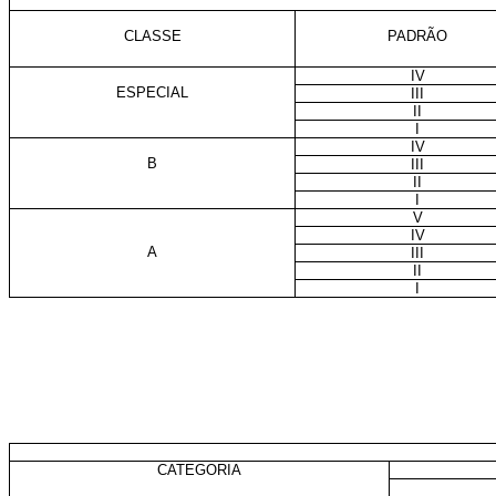
CLASSE
PADRÃO
IV
ESPECIAL
III
II
I
IV
B
III
II
I
V
IV
A
III
II
I
CATEGORIA