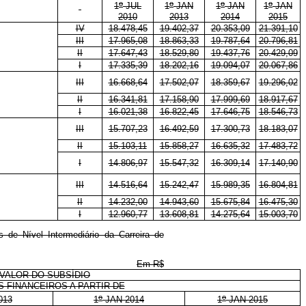
o
o
o
o
1
JUL
1
JAN
1
JAN
1
JAN
2010
2013
2014
2015
IV
18.478,45
19.402,37
20.353,09
21.391,10
III
17.965,08
18.863,33
19.787,64
20.796,81
II
17.647,43
18.529,80
19.437,76
20.429,09
I
17.335,39
18.202,16
19.094,07
20.067,86
III
16.668,64
17.502,07
18.359,67
19.296,02
II
16.341,81
17.158,90
17.999,69
18.917,67
I
16.021,38
16.822,45
17.646,75
18.546,73
III
15.707,23
16.492,59
17.300,73
18.183,07
II
15.103,11
15.858,27
16.635,32
17.483,72
I
14.806,97
15.547,32
16.309,14
17.140,90
III
14.516,64
15.242,47
15.989,35
16.804,81
II
14.232,00
14.943,60
15.675,84
16.475,30
I
12.960,77
13.608,81
14.275,64
15.003,70
s de Nível Intermediário da Carreira de
Em R$
VALOR DO SUBSÍDIO
S FINANCEIROS A PARTIR DE
o
o
013
1
JAN 2014
1
JAN 2015