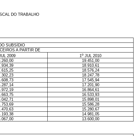
ISCAL DO TRABALHO
DO SUBSÍDIO
CEIROS A PARTIR DE
o
UL 2009
1
JUL 2010
.260,00
19.451,00
.934,39
18.910,61
.615,25
18.576,24
.302,23
18.247,78
.608,73
17.545,94
.287,14
17.201,90
.972,19
16.864,61
.663,75
16.533,93
.042,71
15.898,01
.753,69
15.586,28
.470,63
15.280,67
.193,38
14.981,05
.067,00
13.600,00