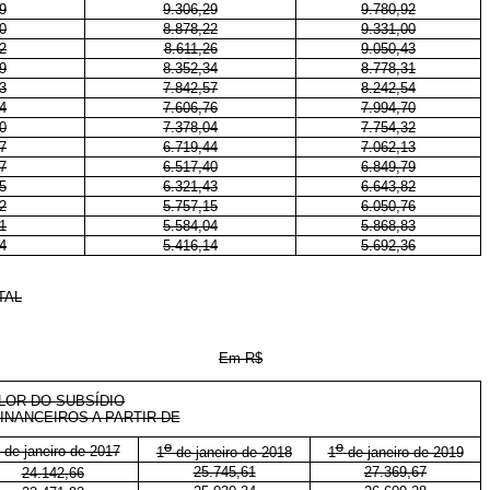
9
9.306,29
9.780,92
0
8.878,22
9.331,00
2
8.611,26
9.050,43
9
8.352,34
8.778,31
3
7.842,57
8.242,54
4
7.606,76
7.994,70
0
7.378,04
7.754,32
7
6.719,44
7.062,13
7
6.517,40
6.849,79
5
6.321,43
6.643,82
2
5.757,15
6.050,76
1
5.584,04
5.868,83
4
5.416,14
5.692,36
TAL
Em R$
LOR DO SUBSÍDIO
INANCEIROS A PARTIR DE
o
o
de janeiro de 2017
1
de janeiro de 2018
1
de janeiro de 2019
25.745,61
27.369,67
24.142,66