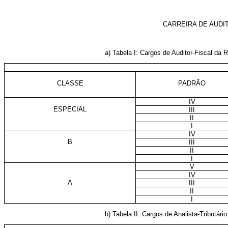
CARREIRA DE AUDI
a) Tabela I: Cargos de Auditor-Fiscal da R
CLASSE
PADRÃO
IV
ESPECIAL
III
II
I
IV
B
III
II
I
V
IV
A
III
II
I
b) Tabela II: Cargos de Analista-Tributári