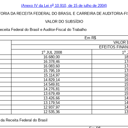
o
(Anexo IV da Lei n
10.910, de 15 de julho de 2004)
TORIA DA RECEITA FEDERAL DO BRASIL E CARREIRA DE AUDITORIA-F
VALOR DO SUBSÍDIO
eceita Federal do Brasil e Auditor-Fiscal do Trabalho
Em R$
VALOR 
EFEITOS FINAN
o
o
1
JUL 2008
1
J
16.680,00
18
16.378,46
17
16.083,60
17
15.795,19
17
15.114,97
16
14.829,14
16
14.549,81
15
14.276,81
15
13.679,49
15
13.426,66
14
13.179,54
14
12.937,97
14
12.535,36
13
o da Receita Federal do Brasil