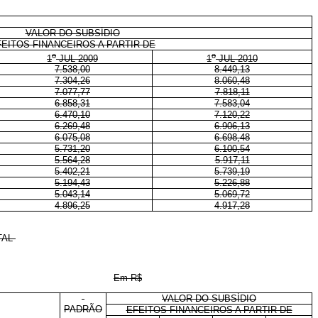
VALOR DO SUBSÍDIO
FEITOS FINANCEIROS A PARTIR DE
o
o
1
JUL 2009
1
JUL 2010
7.538,00
8.449,13
7.304,26
8.060,48
7.077,77
7.818,11
6.858,31
7.583,04
6.470,10
7.120,22
6.269,48
6.906,13
6.075,08
6.698,48
5.731,20
6.100,54
5.564,28
5.917,11
5.402,21
5.739,19
5.194,43
5.226,88
5.043,14
5.069,72
4.896,25
4.917,28
TAL
Em R$
VALOR DO SUBSÍDIO
PADRÃO
EFEITOS FINANCEIROS A PARTIR DE