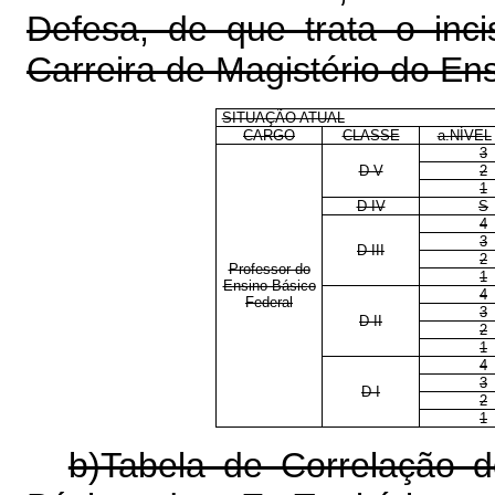
Defesa, de que trata o inci
Carreira de Magistério do Ens
SITUAÇÃO ATUAL
CARGO
CLASSE
a.NÍVEL
3
D V
2
1
D IV
S
4
3
D III
2
Professor do
1
Ensino Básico
4
Federal
3
D II
2
1
4
3
D I
2
1
b)Tabela de Correlação 