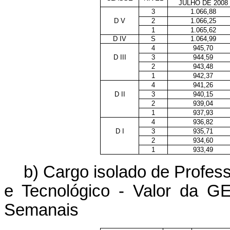
JULHO DE 2008
3
1.066,88
D V
2
1.066,25
1
1.065,62
D IV
S
1.064,99
4
945,70
D III
3
944,59
2
943,48
1
942,37
4
941,26
D II
3
940,15
2
939,04
1
937,93
4
936,82
D I
3
935,71
2
934,60
1
933,49
b) Cargo isolado de Profess
e Tecnológico - Valor da 
Semanais