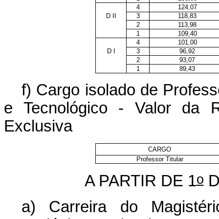
4
124,07
D II
3
118,83
2
113,98
1
109,40
4
101,00
D I
3
96,92
2
93,07
1
89,43
f) Cargo isolado de Profess
e Tecnológico - Valor da
Exclusiva
CARGO
Professor Titular
o
A PARTIR DE 1
D
a) Carreira do Magistér