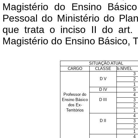
Magistério do Ensino Básico
Pessoal do Ministério do Pl
que trata o inciso II do art
Magistério do Ensino Básico, 
SITUAÇÃO ATUAL
CARGO
CLASSE
b.NÍVEL
3
D V
2
1
D IV
S
Professor do
4
Ensino Básico
D III
3
dos Ex-
2
Territórios
1
4
D II
3
2
1
4