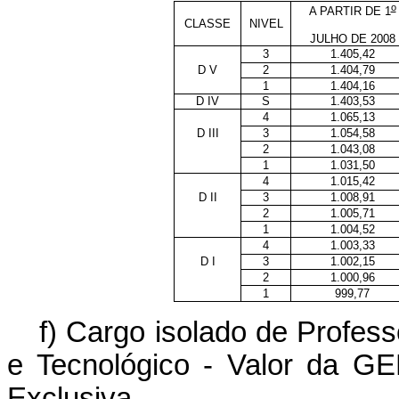
o
A PARTIR DE 1
CLASSE
NIVEL
JULHO DE 2008
3
1.405,42
D V
2
1.404,79
1
1.404,16
D IV
S
1.403,53
4
1.065,13
D III
3
1.054,58
2
1.043,08
1
1.031,50
4
1.015,42
D II
3
1.008,91
2
1.005,71
1
1.004,52
4
1.003,33
D I
3
1.002,15
2
1.000,96
1
999,77
f) Cargo isolado de Profess
e Tecnológico - Valor da G
Exclusiva