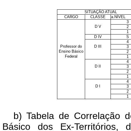
SITUAÇÃO ATUAL
CARGO
CLASSE
a.NÍVEL
3
D V
2
1
D IV
S
4
Professor do
D III
3
Ensino Básico
2
Federal
1
4
D II
3
2
1
4
D I
3
2
1
b) Tabela de Correlação 
Básico dos Ex-Territórios, 