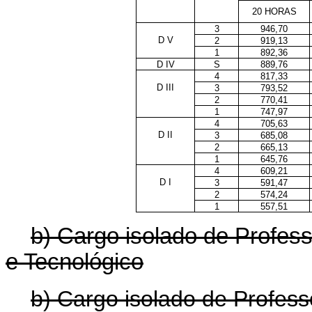
20 HORAS
3
946,70
D V
2
919,13
1
892,36
D IV
S
889,76
4
817,33
D III
3
793,52
2
770,41
1
747,97
4
705,63
D II
3
685,08
2
665,13
1
645,76
4
609,21
D I
3
591,47
2
574,24
1
557,51
b) Cargo isolado de Profess
e Tecnológico
b) Cargo isolado de Profess