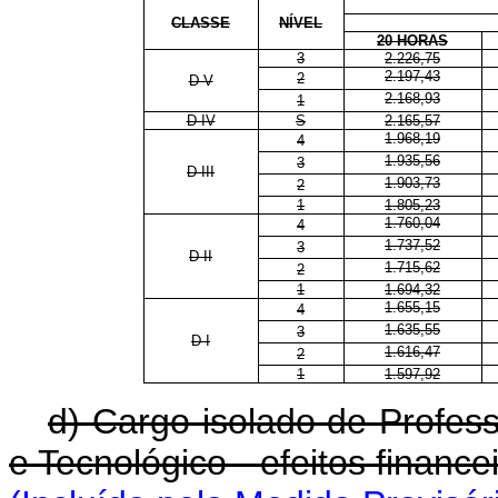
CLASSE
NÍVEL
20 HORAS
3
2.226,75
2.197,43
2
D V
2.168,93
1
D IV
S
2.165,57
1.968,19
4
1.935,56
3
D III
1.903,73
2
1
1.805,23
1.760,04
4
1.737,52
3
D II
1.715,62
2
1
1.694,32
1.655,15
4
1.635,55
3
D I
1.616,47
2
1
1.597,92
d) Cargo isolado de Profess
e Tecnológico - efeitos financei