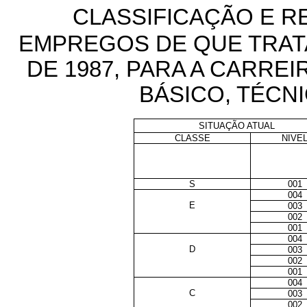
CLASSIFICAÇÃO E R
EMPREGOS DE QUE TRATA
DE 1987, PARA A CARRE
BÁSICO, TÉCN
SITUAÇÃO ATUAL
CLASSE
NIVE
S
001
004
E
003
002
001
004
D
003
002
001
004
C
003
002