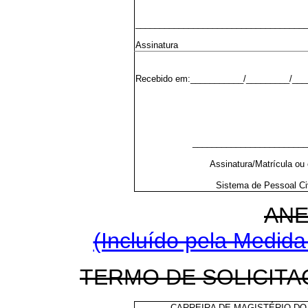
___________________________________
Assinatura
Recebido em:___________/_________/___
________________________
Assinatura/Matrícula ou 
Sistema de Pessoal Ci
ANE
(Incluído pela Medida
TERMO DE SOLICIT
CARREIRA DE MAGISTÉRIO DO