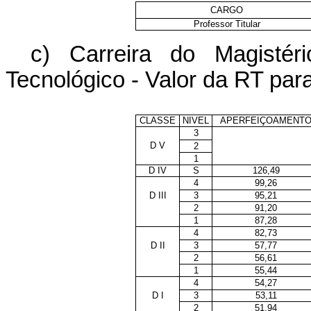
CARGO
Professor Titular
c) Carreira do Magistér
Tecnológico - Valor da RT pa
CLASSE
NIVEL
APERFEIÇOAMENT
3
D V
2
1
D IV
S
126,49
4
99,26
D III
3
95,21
2
91,20
1
87,28
4
82,73
D II
3
57,77
2
56,61
1
55,44
4
54,27
D I
3
53,11
2
51,94