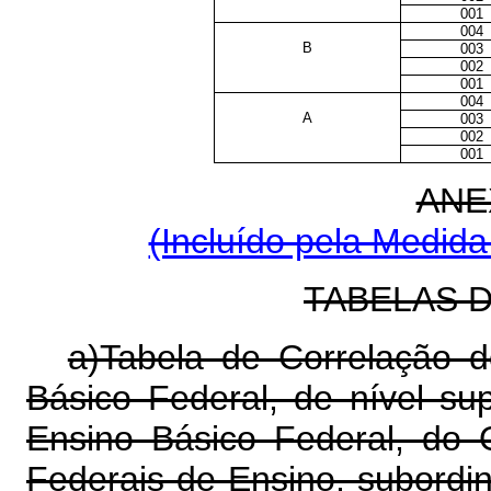
001
004
B
003
002
001
004
A
003
002
001
ANE
(Incluído pela Medida
TABELAS 
a)Tabela de Correlação 
Básico Federal, de nível sup
Ensino Básico Federal, do 
Federais de Ensino, subordin