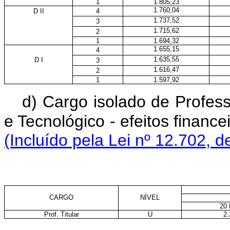
1
1.805,23
1.760,04
D II
4
1.737,52
3
1.715,62
2
1
1.694,32
1.655,15
4
1.635,55
D I
3
1.616,47
2
1
1.597,92
d) Cargo isolado de Profess
e Tecnológico - efeitos financei
(Incluído pela Lei nº 12.702, d
CARGO
NÍVEL
20
Prof. Titular
U
2.