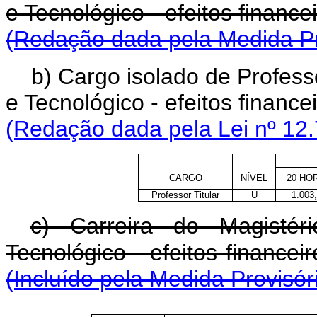
e Tecnológico - efeitos financei
(Redação dada pela Medida Pr
b)
Cargo isolado de Professo
e Tecnológico - efeitos financei
(Redação dada pela Lei nº 12.
CARGO
NÍVEL
20 HO
Professor Titular
U
1.003
c) Carreira do Magistér
Tecnológico - efeitos financeir
(Incluído pela Medida Provisór