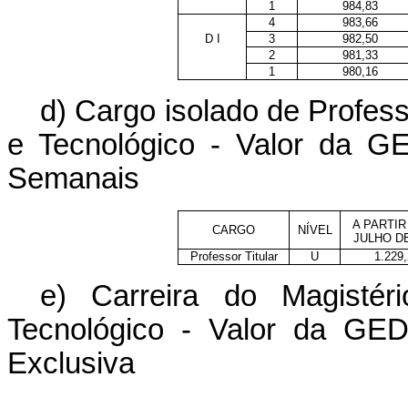
1
984,83
4
983,66
D I
3
982,50
2
981,33
1
980,16
d) Cargo isolado de Profess
e Tecnológico - Valor da 
Semanais
A PARTIR
CARGO
NÍVEL
JULHO DE
Professor Titular
U
1.229,
e) Carreira do Magistér
Tecnológico - Valor da GE
Exclusiva