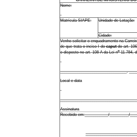
Nome:
Matrícula SIAPE:
Unidade de Lotação:
Cidade:
Venho solicitar o enquadramento na Carrei
de que trata o inciso I do
caput
do art. 106
o
o disposto no art. 108-A da Lei n
11.784, d
_______________________________, ___
Local e data
___________________________________
Assinatura
Recebido em:___________/_________/___
________________________