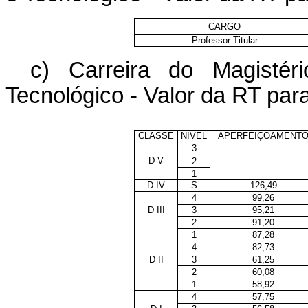
CARGO
Professor Titular
c) Carreira do Magistér
Tecnológico - Valor da RT pa
CLASSE
NIVEL
APERFEIÇOAMENT
3
D V
2
1
D IV
S
126,49
4
99,26
D III
3
95,21
2
91,20
1
87,28
4
82,73
D II
3
61,25
2
60,08
1
58,92
4
57,75