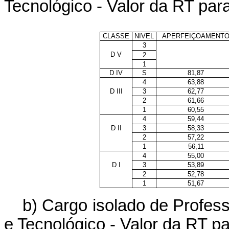
Tecnológico - Valor da RT pa
CLASSE
NIVEL
APERFEIÇOAMENT
3
D V
2
1
D IV
S
81,87
4
63,88
D III
3
62,77
2
61,66
1
60,55
4
59,44
D II
3
58,33
2
57,22
1
56,11
4
55,00
D I
3
53,89
2
52,78
1
51,67
b) Cargo isolado de Profess
e Tecnológico - Valor da RT 