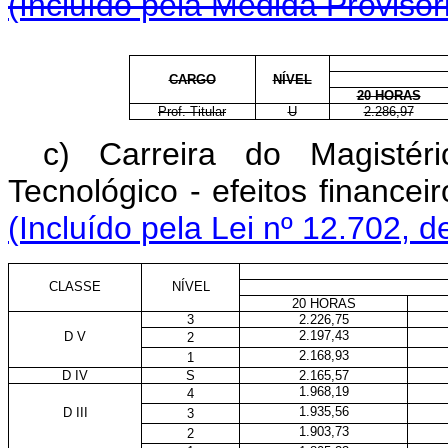
(Incluído pela Medida Provisór
CARGO
NÍVEL
20 HORAS
Prof. Titular
U
2.286,97
c)
Carreira do Magistér
Tecnológico - efeitos financeir
(Incluído pela Lei nº 12.702, d
CLASSE
NÍVEL
20 HORAS
3
2.226,75
2.197,43
D V
2
2.168,93
1
D IV
S
2.165,57
1.968,19
4
1.935,56
D III
3
1.903,73
2