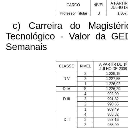
A PARTIR
CARGO
NÍVEL
JULHO DE
Professor Titular
U
1.067,
c) Carreira do Magistér
Tecnológico - Valor da G
Semanais
o
A PARTIR DE 1
CLASSE
NIVEL
JULHO DE 2008
3
1.228,18
D V
2
1.227,55
1
1.226,92
D IV
S
1.226,29
4
992,99
D III
3
991,82
2
990,65
1
989,49
4
988,32
D II
3
987,16
2
985,99