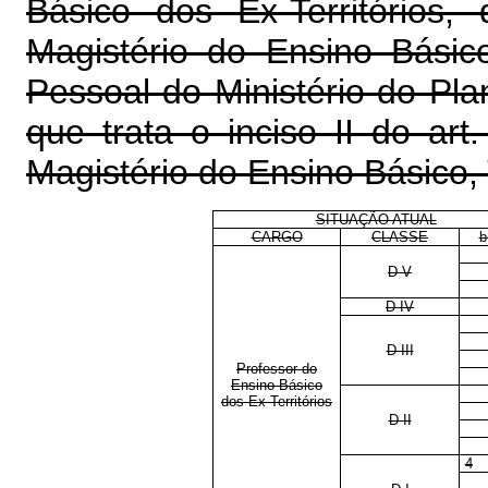
Básico dos Ex-Territórios,
Magistério do Ensino Básic
Pessoal do Ministério do Pl
que trata o inciso II do art
Magistério do Ensino Básico,
SITUAÇÃO ATUAL
CARGO
CLASSE
b
D V
D IV
D III
Professor do
Ensino Básico
dos Ex-Territórios
D II
4