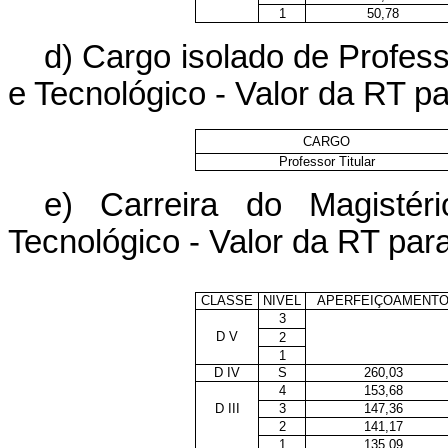
1
50,78
d) Cargo isolado de Profess
e Tecnológico - Valor da RT 
CARGO
Professor Titular
e) Carreira do Magistér
Tecnológico - Valor da RT pa
CLASSE
NIVEL
APERFEIÇOAMENT
3
D V
2
1
D IV
S
260,03
4
153,68
D III
3
147,36
2
141,17
1
135,09