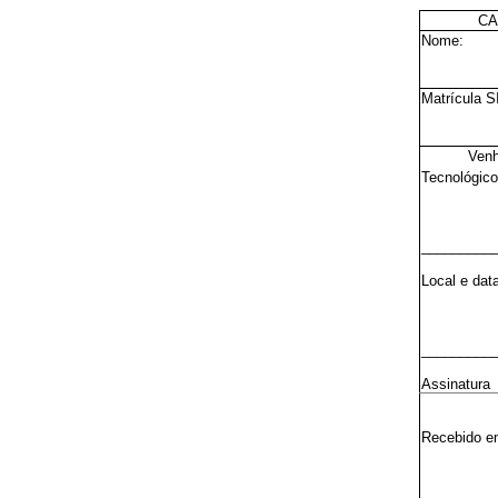
CA
Nome:
Matrícula 
Venh
Tecnológico
__________
Local e dat
_________
Assinatura
Recebido e