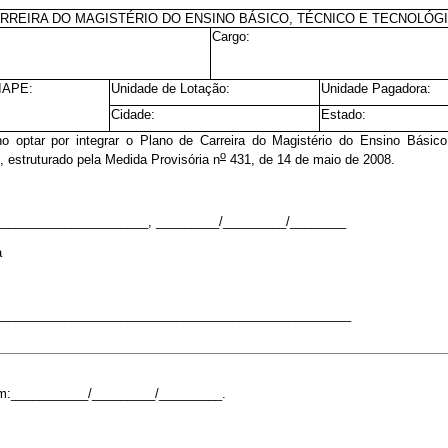
RREIRA DO MAGISTÉRIO DO ENSINO BÁSICO, TÉCNICO E TECNOLÓG
Cargo:
SIAPE:
Unidade de Lotação:
Unidade Pagadora:
Cidade:
Estado:
o optar por integrar o Plano de Carreira do Magistério do Ensino Básico
o
, estruturado pela Medida Provisória n
431, de 14 de maio de 2008.
_____________________, _________/_________/________
a
___________________________________________________
m:___________/_________/_________.