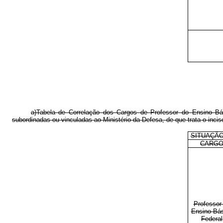
a)Tabela de Correlação dos Cargos de Professor do Ensino Bás
subordinadas ou vinculadas ao Ministério da Defesa, de que trata o incis
SITUAÇÃO
CARG
Professor
Ensino Bá
Federal