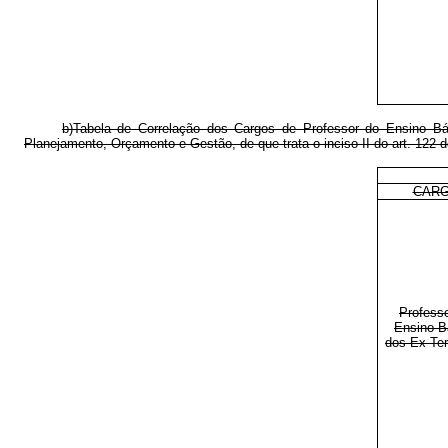
b)Tabela de Correlação dos Cargos de Professor do Ensino Bási
Planejamento, Orçamento e Gestão, de que trata o inciso II do art. 122 d
CAR
Profess
Ensino B
dos Ex-Terr