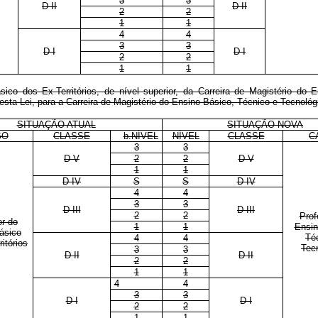
3
3
D II
D II
2
2
1
1
4
4
3
3
D I
D I
2
2
1
1
co dos Ex-Territórios, de nível superior, da Carreira de Magistério do 
esta Lei, para a Carreira de Magistério do Ensino Básico, Técnico e Tecnológ
SITUAÇÃO ATUAL
SITUAÇÃO NOVA
GO
CLASSE
b.NÍVEL
NÍVEL
CLASSE
C
3
3
D V
2
2
D V
1
1
D IV
S
S
D IV
4
4
3
3
D III
D III
2
2
Prof
or do
1
1
Ensin
ásico
Té
4
4
itórios
Tec
3
3
D II
D II
2
2
1
1
4
4
3
3
D I
D I
2
2
1
1