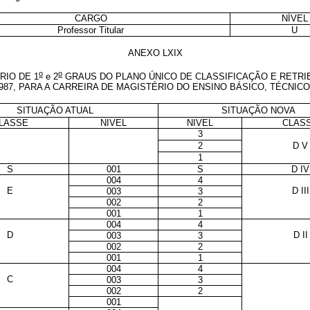
CARGO
NÍVEL
Professor Titular
U
ANEXO LXIX
o
o
RIO DE 1
e 2
GRAUS DO PLANO ÚNICO DE CLASSIFICAÇÃO E RETRI
1987, PARA A CARREIRA DE MAGISTÉRIO DO ENSINO BÁSICO, TÉCNIC
SITUAÇÃO ATUAL
SITUAÇÃO NOVA
LASSE
NIVEL
NIVEL
CLAS
3
2
D V
1
S
001
S
D IV
004
4
E
D III
003
3
002
2
001
1
004
4
D
D II
003
3
002
2
001
1
004
4
C
003
3
002
2
001