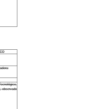
ICO
adora:
Tecnológico,
, observado