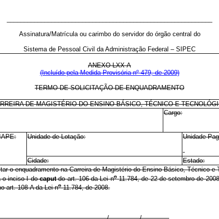
____________________________________________________________
Assinatura/Matrícula ou carimbo do servidor do órgão central do
Sistema de Pessoal Civil da Administração Federal – SIPEC
ANEXO LXX-A
(Incluído pela Medida Provisória nº 479, de 2009)
TERMO DE SOLICITAÇÃO DE ENQUADRAMENTO
RREIRA DE MAGISTÉRIO DO ENSINO BÁSICO, TÉCNICO E TECNOLÓG
Cargo:
SIAPE:
Unidade de Lotação:
Unidade Pag
Cidade:
Estado:
itar o enquadramento na Carreira de Magistério do Ensino Básico, Técnico e 
o
a o inciso I do
caput
do art. 106 da Lei n
11.784, de 22 de setembro de 2008
o
o art. 108-A da Lei n
11.784, de 2008.
_____________________, _________/_________/________