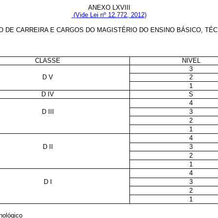
ANEXO LXVIII
(Vide Lei nº 12.772, 2012)
 DE CARREIRA E CARGOS DO MAGISTÉRIO DO ENSINO BÁSICO, TÉ
CLASSE
NIVEL
3
D V
2
1
D IV
S
4
D III
3
2
1
4
D II
3
2
1
4
D I
3
2
1
nológico