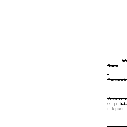
CA
Nome:
Matrícula 
Venho solic
de que trat
o disposto n
__________