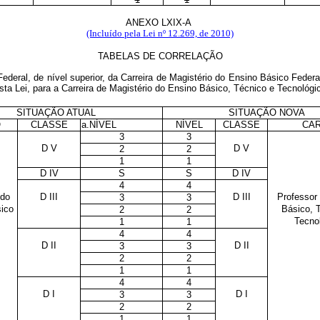
ANEXO LXIX-A
(Incluído pela Lei nº 12.269, de 2010)
TABELAS DE CORRELAÇÃO
deral, de nível superior, da Carreira de Magistério do Ensino Básico Feder
esta Lei, para a Carreira de Magistério do Ensino Básico, Técnico e Tecnológi
SITUAÇÃO ATUAL
SITUAÇÃO NOVA
O
CLASSE
a.NÍVEL
NÍVEL
CLASSE
CA
3
3
D V
D V
2
2
1
1
D IV
S
S
D IV
4
4
 do
D III
D III
Professor
3
3
ico
Básico, 
2
2
Tecno
1
1
4
4
D II
D II
3
3
2
2
1
1
4
4
D I
D I
3
3
2
2
1
1