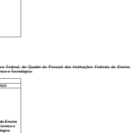
ico Federal, do Quadro de Pessoal das Instituições Federais de Ensino,
nico e Tecnológico.
RGO
 do Ensino
Técnico e
lógico