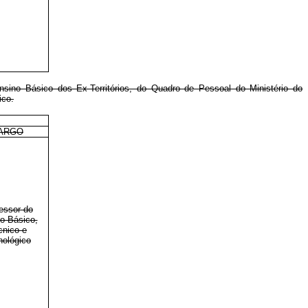
Ensino Básico dos Ex-Territórios, do Quadro de Pessoal do Ministério do
ico.
ARGO
essor do
o Básico,
cnico e
nológico