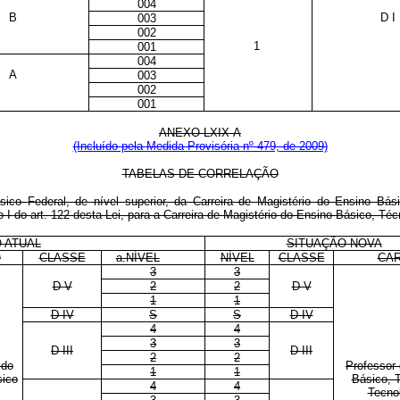
004
B
D I
003
002
1
001
004
A
003
002
001
ANEXO LXIX-A
(Incluído pela Medida Provisória nº 479, de 2009)
TABELAS DE CORRELAÇÃO
ico Federal, de nível superior, da Carreira de Magistério do Ensino Bás
o I do art. 122 desta Lei, para a Carreira de Magistério do Ensino Básico, Téc
 ATUAL
SITUAÇÃO NOVA
O
CLASSE
a.NÍVEL
NÍVEL
CLASSE
CA
3
3
D V
2
2
D V
1
1
D IV
S
S
D IV
4
4
3
3
D III
D III
2
2
 do
Professor
1
1
sico
Básico, 
4
4
Tecno