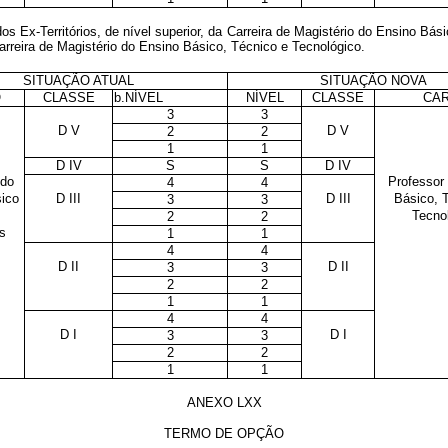
s Ex-Territórios, de nível superior, da Carreira de Magistério do Ensino Bás
Carreira de Magistério do Ensino Básico, Técnico e Tecnológico.
SITUAÇÃO ATUAL
SITUAÇÃO NOVA
O
CLASSE
b.NÍVEL
NÍVEL
CLASSE
CA
3
3
D V
D V
2
2
1
1
D IV
S
S
D IV
 do
Professor
4
4
ico
D III
D III
Básico, 
3
3
Tecno
2
2
os
1
1
4
4
D II
D II
3
3
2
2
1
1
4
4
D I
D I
3
3
2
2
1
1
ANEXO LXX
TERMO DE OPÇÃO