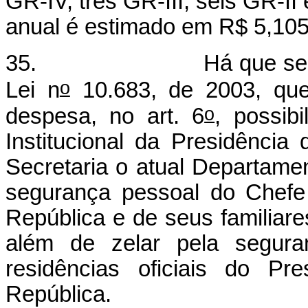
GR-IV, três GR-III, seis GR-II
anual é estimado em R$ 5,105
35. Há que se referir a
o
Lei n
10.683, de 2003, qu
o
despesa, no art. 6
, possib
Institucional da Presidência
Secretaria o atual Departame
segurança pessoal do Chefe
República e de seus familiar
além de zelar pela seguran
residências oficiais do Pr
República.