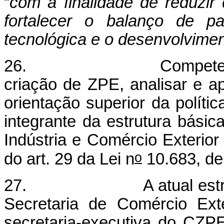
“
com a finalidade de reduzir
fortalecer o balanço de p
tecnológica e o desenvolvimen
26. Compete ao CZPE 
criação de ZPE, analisar e apr
orientação superior da polít
integrante da estrutura básic
Indústria e Comércio Exterio
o
do art. 29 da Lei n
10.683, de
27. A atual estrutura 
Secretaria de Comércio Exte
secretaria-executiva do CZPE