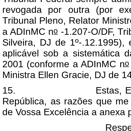
revogada por outra (por e
Tribunal Pleno, Relator Minist
o
a ADInMC n
-1.207-O/DF, Trib
Silveira, DJ de 1º-.12.1995)
aplicável sob a sistemática 
o
2001 (conforme a ADInMC n
Ministra Ellen Gracie, DJ de 1
15. Estas, Excelentí
República, as razões que me
de Vossa Excelência a anexa 
Respe