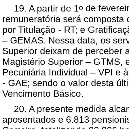
o
19. A partir de 1
de feverei
remuneratória será composta 
por Titulação - RT; e Gratifica
– GEMAS. Nessa data, os serv
Superior
deixam
de perceber 
Magistério Superior – GTMS, 
Pecuniária Individual – VPI e 
- GAE;
sendo o valor desta últ
Vencimento Básico.
20. A presente medida alcan
aposentados e 6.813 pensioni