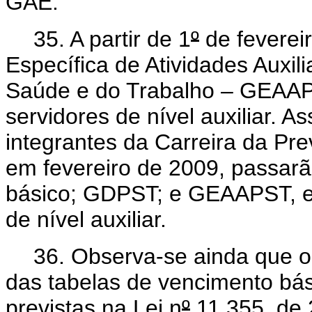
GAE.
35.
A partir de 1
º
de fevereir
Específica de Atividades Auxil
Saúde e do Trabalho
– GEAAPS
servidores de nível auxiliar. 
integrantes da Carreira da Pr
em fevereiro de 2009, passar
básico
;
GDPST; e
GEAAPST, es
de nível auxiliar.
36. Observa-se ainda que o
das tabelas de vencimento bási
previstas na Lei n
º
11.355, de 