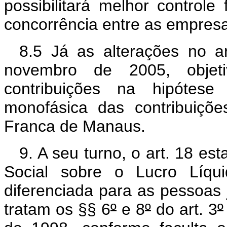
possibilitará melhor controle
concorrência entre as empres
8.5 Já as alterações no a
novembro de 2005, objet
contribuições na hipótese 
monofásica das contribuiçõ
Franca de Manaus.
9. A seu turno, o art. 18 es
Social sobre o Lucro Líqu
diferenciada para as pessoas 
tratam os §§ 6
º
e 8
º
do art. 3
º