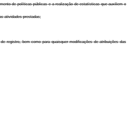
mento de políticas públicas e a realização de estatísticas que auxiliem o
as atividades prestadas;
e de registro, bem como para quaisquer modificações de atribuições das