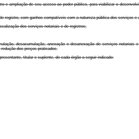
tro e ampliação de seu acesso ao poder público, para viabilizar o desenvolvi
 e de registro, com ganhos compatíveis com a natureza pública dos serviços e 
iscalização dos serviços notariais e de registros;
acumulação, desacumulação, anexação e desanexação de serviços notariais 
a redução dos preços praticados.
resentante, titular e suplente, de cada órgão a seguir indicado: