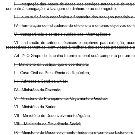
II - integração das bases de dados dos serviços notariais e de regis
combate à sonegação, à lavagem de dinheiro e ao sub-registro;
III - auto-suficiência econômica e financeira dos serviços notariais
IV - formulação de indicadores de eficiência e critérios objetivos de f
V - transparência e controle público das informações; e
VI - indicação de critérios técnicos e objetivos para extinção, 
respectivas serventias, com vistas à melhoria dos serviços prestados e 
Art. 2º O Grupo de Trabalho Interministerial será composto por um rep
I - Ministério da Justiça, que o coordenará;
II - Casa Civil da Presidência da República;
III - Advocacia-Geral da União;
IV - Ministério da Fazenda;
V - Ministério do Planejamento, Orçamento e Gestão;
VI - Ministério da Saúde;
VII - Ministério do Desenvolvimento Agrário;
VIII - Ministério da Previdência Social;
IX - Ministério do Desenvolvimento, Indústria e Comércio Exterior; e