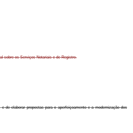
ial sobre os Serviços Notariais e de Registro.
tual e de elaborar propostas para o aperfeiçoamento e a modernização dos