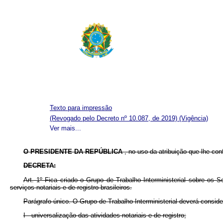
Texto para impressão
(Revogado pelo Decreto nº 10.087, de 2019)
(Vigência)
Ver mais...
O PRESIDENTE DA REPÚBLICA
, no uso da atribuição que lhe conf
DECRETA:
Art. 1º Fica criado o Grupo de Trabalho Interministerial sobre os 
serviços notariais e de registro brasileiros.
Parágrafo único. O Grupo de Trabalho Interministerial deverá conside
I - universalização das atividades notariais e de registro;