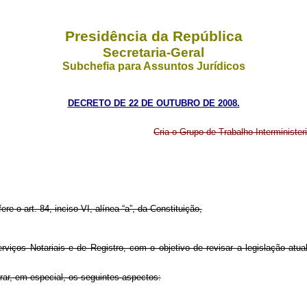
Presidência da República
Secretaria-Geral
Subchefia para Assuntos Jurídicos
DECRETO DE 22 DE OUTUBRO DE 2008.
Cria o Grupo de Trabalho Interminister
ere o art. 84, inciso VI, alínea “a”, da Constituição,
Serviços Notariais e de Registro, com o objetivo de revisar a legislação a
rar, em especial, os seguintes aspectos: