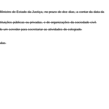
Ministro de Estado da Justiça, no prazo de dez dias, a contar da data da
tituições públicas ou privadas, e de organizações da sociedade civil.
do um servidor para secretariar as atividades do colegiado.
adas.