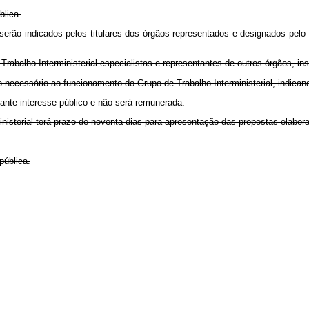
blica.
serão indicados pelos titulares dos órgãos representados e designados pelo 
rabalho Interministerial especialistas e representantes de outros órgãos, ins
vo necessário ao funcionamento do Grupo de Trabalho Interministerial, indican
evante interesse público e não será remunerada.
nisterial terá prazo de noventa dias para apresentação das propostas elabor
pública.