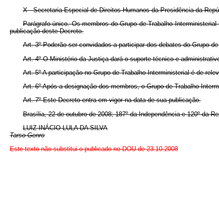
X - Secretaria Especial de Direitos Humanos da Presidência da Repú
Parágrafo único. Os membros do Grupo de Trabalho Interministerial 
publicação deste Decreto.
Art. 3º Poderão ser convidados a participar dos debates do Grupo de T
Art. 4º O Ministério da Justiça dará o suporte técnico e administrati
Art. 5º A participação no Grupo de Trabalho Interministerial é de rel
Art. 6º Após a designação dos membros, o Grupo de Trabalho Intermi
Art. 7º Este Decreto entra em vigor na data de sua publicação.
Brasília, 22 de outubro de 2008; 187º da Independência e 120º da Re
LUIZ INÁCIO LULA DA SILVA
Tarso Genro
Este texto não substitui o publicado no DOU de 23.10.2008