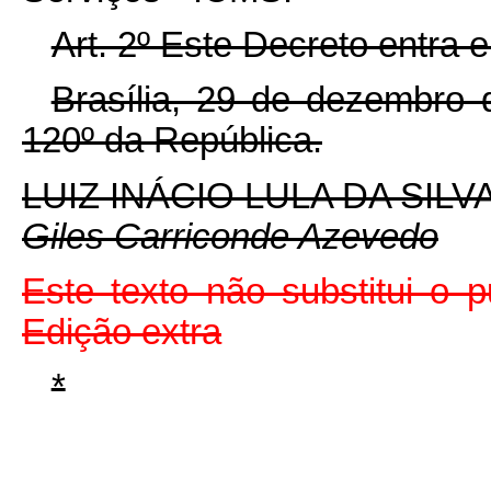
Art. 2º Este Decreto entra 
Brasília, 29 de dezembro 
120º da República.
LUIZ INÁCIO LULA DA SILV
Giles Carriconde Azevedo
Este texto não substitui o
Edição extra
*