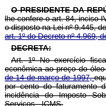
O PRESIDENTE DA REP
lhe confere o art. 84, inciso 
o disposto na Lei nº 9.445, 
art. 1º do Decreto nº 4.969, d
DECRETA:
Art. 1º No exercício fis
econômica ao preço do óleo 
de 14 de março de 1997,
equ
por cento do faturamento d
incidência do Imposto Sob
Serviços - ICMS.