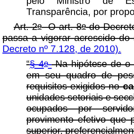
pelo Ministro de 
Transparência, por prop
o
o
Art. 2
O art. 8
do Decret
passa a vigorar acrescido do
Decreto nº 7.128, de 2010).
o
“
§ 4
Na hipótese de o 
em seu quadro de pess
requisitos exigidos no
ca
unidades setoriais e secc
ocupados por servido
provimento efetivo que 
superior, preferencialmen