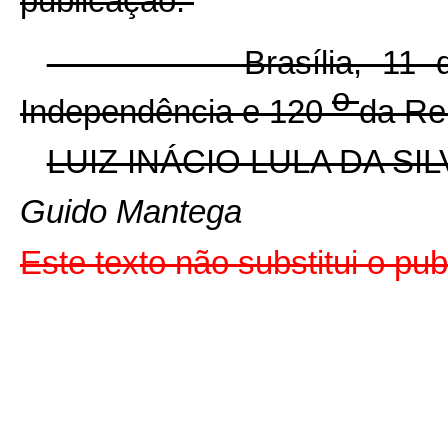
publicação.
Brasília, 11 de d
o
Independência e 120
da Re
LUIZ INÁCIO LULA DA SIL
Guido Mantega
Este texto não substitui o p