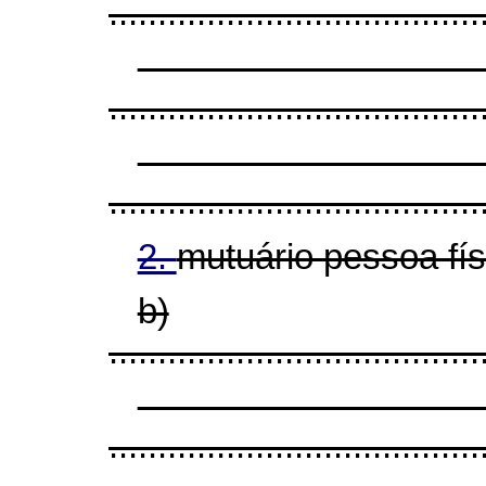
......................................
......................................
......................................
2.
mutuário pessoa fí
b)
......................................
......................................