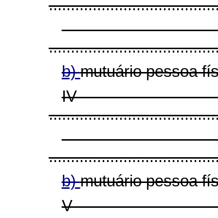
......................................
......................................
b)
mutuário pessoa fí
I
......................................
......................................
b)
mutuário pessoa fís
V