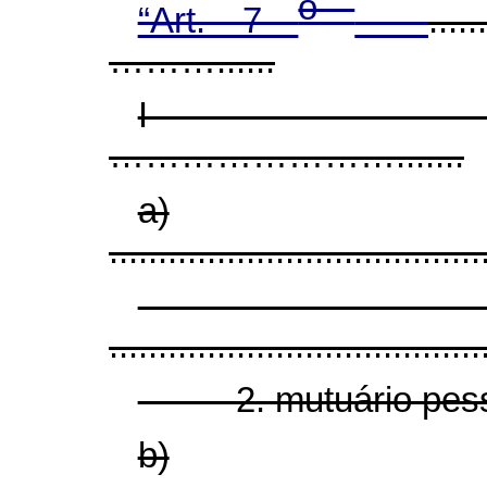
o
“Art. 7
.....
………......
I - .................
…………………….......
a)
......................................
......................................
2. mutuário pessoa
b)