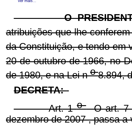
Ver mais...
O PRESIDENTE D
atribuições que lhe conferem 
da Constituição, e tendo em v
20 de outubro de 1966, no D
o
de 1980, e na Lei n
8.894, 
DECRETA:
o
Art. 1
O art. 
dezembro de 2007
, passa a