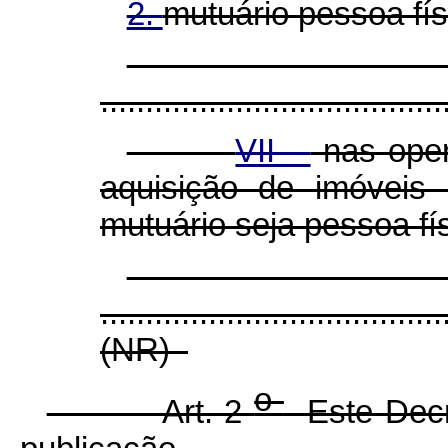
2.
mutuário pessoa fís
......................................
VII -
nas oper
aquisição de imóveis
mutuário seja pessoa fí
......................................
(NR)
o
Art. 2
Este Decre