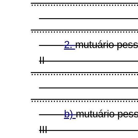
......................................
......................................
2.
mutuário pess
I
......................................
......................................
b)
mutuário pess
II