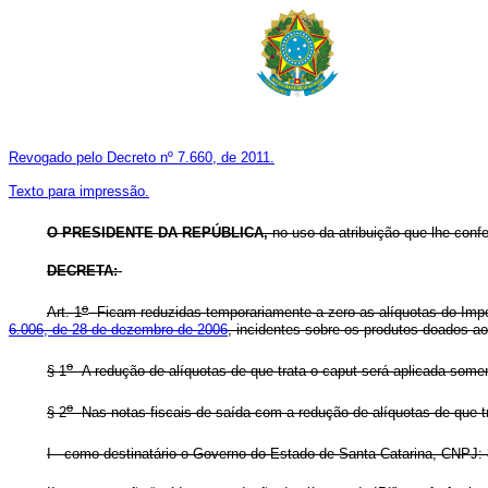
Revogado pelo Decreto nº 7.660, de 2011.
Texto para impressão.
O PRESIDENTE DA REPÚBLICA,
no uso da atribuição que lhe confer
DECRETA:
o
Art. 1
Ficam reduzidas temporariamente a zero as alíquotas do Impost
6.006, de 28 de dezembro de 2006
, incidentes sobre os produtos doados a
o
§ 1
A redução de alíquotas de que trata o caput será aplicada some
o
§ 2
Nas notas fiscais de saída com a redução de alíquotas de que tr
I - como destinatário o Governo do Estado de Santa Catarina, CNPJ