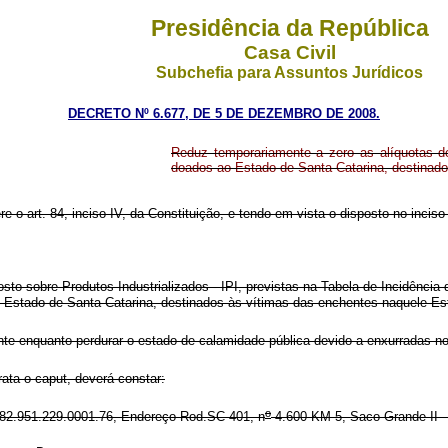
Presidência da República
Casa Civil
Subchefia para Assuntos Jurídicos
DECRETO Nº 6.677, DE 5 DE DEZEMBRO DE 2008.
Reduz temporariamente a zero as alíquotas do
doados ao Estado de Santa Catarina, destinad
e o art. 84, inciso IV, da Constituição, e tendo em vista o disposto no inciso 
o sobre Produtos Industrializados - IPI, previstas na Tabela de Incidência 
o Estado de Santa Catarina, destinados às vítimas das enchentes naquele E
nte enquanto perdurar o estado de calamidade pública devido a enxurradas n
ata o caput, deverá constar:
o
: 82.951.229.0001.76, Endereço Rod.SC 401, n
4.600 KM 5, Saco Grande II - 