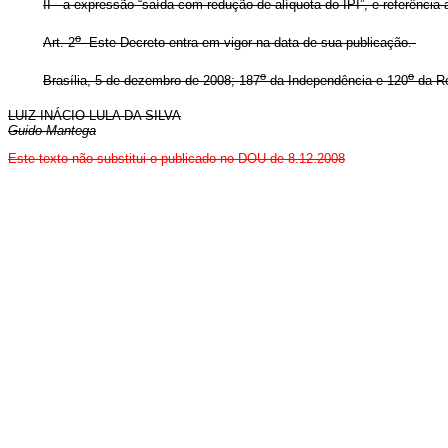
II - a expressão “saída com redução de alíquota do IPI”, e referência
o
Art. 2
Este Decreto entra em vigor na data de sua publicação.
o
o
Brasília, 5 de dezembro de 2008; 187
da Independência e 120
da Re
LUIZ INÁCIO LULA DA SILVA
Guido Mantega
Este
texto não substitui o publicado no DOU de 8.12.2008