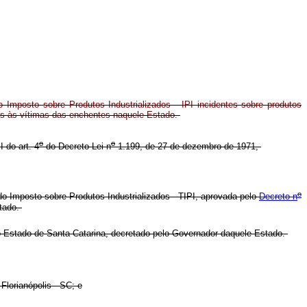
 Imposto sobre Produtos Industrializados - IPI incidentes sobre produtos
os às vítimas das enchentes naquele Estado.
o
o
I do art. 4
do Decreto-Lei n
1.199, de 27 de dezembro de 1971,
o
do Imposto sobre Produtos Industrializados - TIPI, aprovada pelo
Decreto n
stado.
o Estado de Santa Catarina, decretado pelo Governador daquele Estado.
Florianópolis - SC; e