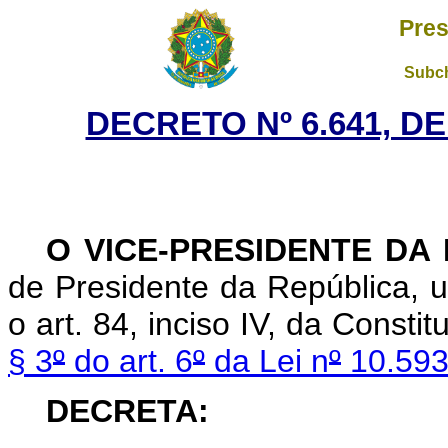
Pres
Subch
DECRETO Nº 6.641, D
O
VICE-PRESIDENTE DA
de Presidente da República, u
o art. 84, inciso IV, da Consti
§ 3
º
do art. 6
º
da Lei n
º
10.593
DECRETA: