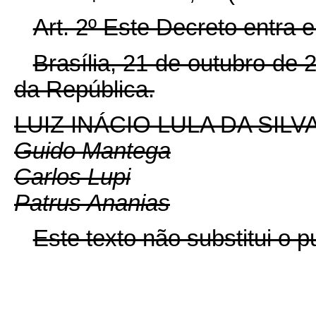
Art. 2º Este Decreto entra 
Brasília, 21 de outubro de
da República.
LUIZ INÁCIO LULA DA SILV
Guido Mantega
Carlos Lupi
Patrus Ananias
Este texto não substitui o