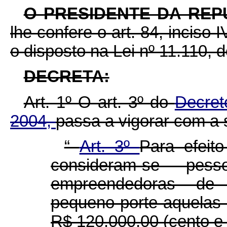
O
PRESIDENTE DA REP
lhe confere o art. 84, inciso 
o disposto na Lei nº 11.110, d
DECRETA:
Art. 1º O art. 3º do
Decret
2004,
passa a vigorar com a 
“
Art. 3º
Para efeit
consideram-se pess
empreendedoras de 
pequeno porte aquelas 
R$ 120.000,00 (cento e v