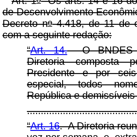
Art. 1
Os arts. 14 e 16 do
de Desenvolvimento Econômic
o
Decreto n
4.418, de 11 de 
com a seguinte redação:
“
Art. 14.
O BNDES ser
Diretoria composta p
Presidente e por seis
especial, todos nom
República e demissívei
.....................................
“
Art. 16
. A Diretoria reu