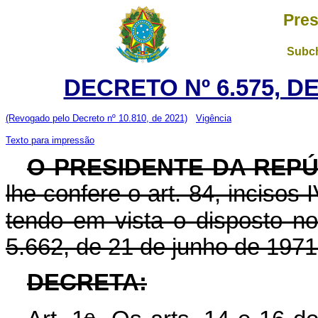
Pres
Subch
DECRETO Nº 6.575, D
(Revogado pelo Decreto nº 10.810, de 2021)
Vigência
Texto para impressão
O PRESIDENTE DA REPÚ
lhe confere o art. 84, incisos 
tendo em vista o disposto no
5.662, de 21 de junho de 1971
DECRETA:
o