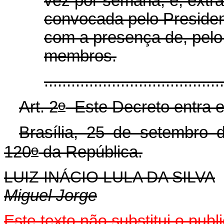
vez por semana, e, extr
convocada pelo Preside
com a presença de, pelo
membros.
.....................................
o
Art. 2
Este Decreto entra e
Brasília, 25 de setembro 
o
120
da República.
LUIZ INÁCIO LULA DA SILVA
Miguel Jorge
Este
texto não substitui o pub