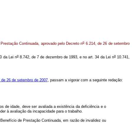
o
 Prestação Continuada, aprovado pelo Decreto n
6.214, de 26 de setembro
o
o
20 da Lei n
8.742, de 7 de dezembro de 1993, e no art. 34 da Lei n
10.741,
 de 26 de setembro de 2007
, passam a vigorar com a seguinte redação:
 de idade, deve ser avaliada a existência da deficiência e o
der à avaliação da incapacidade para o trabalho.
o Benefício de Prestação Continuada, em razão de invalidez ou