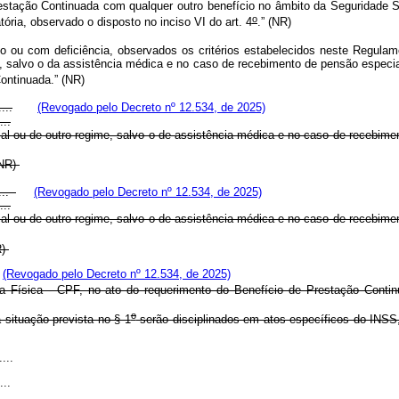
stação Continuada com qualquer outro benefício no âmbito da Seguridade So
o
ria, observado o disposto no inciso VI do art. 4
.” (NR)
doso ou com deficiência, observados os critérios estabelecidos neste Regula
o, salvo o da assistência médica e no caso de recebimento de pensão especial
Continuada.”
(NR)
....
(Revogado pelo Decreto nº 12.534, de 2025)
...
ial ou de outro regime, salvo o de assistência médica e no caso de recebime
.”(NR)
.....
(Revogado pelo Decreto nº 12.534, de 2025)
...
al ou de outro regime, salvo o de assistência médica e no caso de recebimen
NR)
(Revogado pelo Decreto nº 12.534, de 2025)
 Física - CPF, no ato do requerimento do Benefício de Prestação Continu
o
situação prevista no § 1
serão disciplinados em atos específicos do INSS
....
....