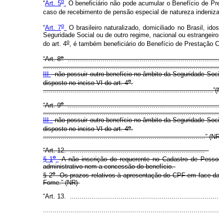
o
“
Art. 5
O beneficiário não pode acumular o Benefício de Pre
caso de recebimento de pensão especial de natureza indenizató
o
“
Art. 7
O brasileiro naturalizado, domiciliado no Brasil, i
Seguridade Social ou de outro regime, nacional ou estrangeir
o
do art. 4
, é também beneficiário do Benefício de Prestação 
o
“Art. 8
.............................................................................
..........................................................................................
III
- não possuir outro benefício no âmbito da Seguridade Soc
o
disposto no inciso VI do art. 4
.
......................................................................................
o
“Art. 9
...........................................................................
..........................................................................................
III -
não possuir outro benefício no âmbito da Seguridade Soci
o
disposto no inciso VI do art. 4
.
...................................................................................” (
“Art. 12. .....................................................................
o
§ 1
A não inscrição do requerente no Cadastro de Pessoa
administrativo nem a concessão do benefício.
o
§ 2
Os prazos relativos à apresentação do CPF em face da 
Fome.” (NR)
“Art. 13. ............................................................................
.........................................................................................