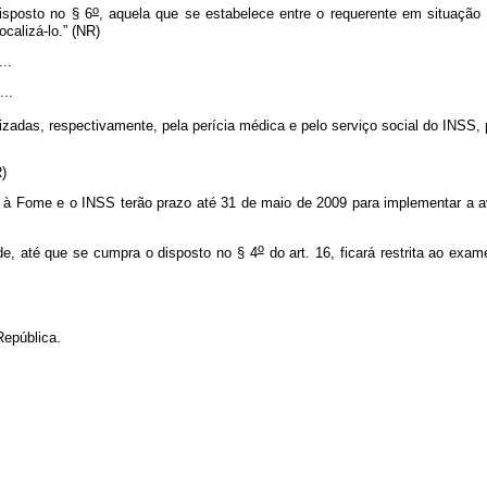
o
isposto no § 6
, aquela que se estabelece entre o requerente em situação
ocalizá-lo.” (NR)
...
...
lizadas, respectivamente, pela perícia médica e pelo serviço social do INSS
NR)
à Fome e o INSS terão prazo até 31 de maio de 2009 para implementar a ava
o
de, até que se cumpra o disposto no § 4
do art. 16, ficará restrita ao exam
epública.