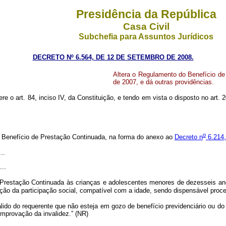
Presidência da República
Casa Civil
Subchefia para Assuntos Jurídicos
DECRETO Nº 6.564, DE 12 DE SETEMBRO DE 2008.
Altera o Regulamento do Benefício de
de 2007, e dá outras providências.
ere o art. 84, inciso IV, da Constituição, e tendo em vista o disposto no art. 
o
o Benefício de Prestação Continuada, na forma do anexo ao
Decreto n
6.214,
...
...
 Prestação Continuada às crianças e adolescentes menores de dezesseis anos
ção da participação social, compatível com a idade, sendo dispensável proce
válido do requerente que não esteja em gozo de benefício previdenciário ou d
comprovação da invalidez.” (NR)