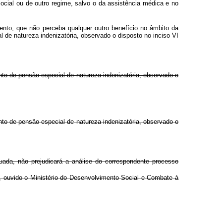
cial ou de outro regime, salvo o da assistência médica e no
mento, que não perceba qualquer outro benefício no âmbito da
 de natureza indenizatória, observado o disposto no inciso VI
nto de pensão especial de natureza indenizatória, observado o
to de pensão especial de natureza indenizatória, observado o
ada, não prejudicará a análise do correspondente processo
, ouvido o Ministério do Desenvolvimento Social e Combate à