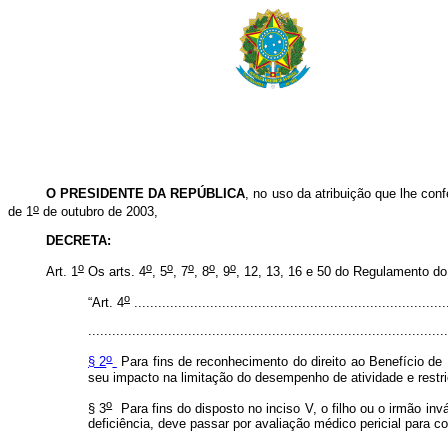
O PRESIDENTE DA REPÚBLICA
, no uso da atribuição que lhe conf
o
de 1
de outubro de 2003,
DECRETA:
o
o
o
o
o
o
Art. 1
Os arts. 4
, 5
, 7
, 8
, 9
, 12, 13, 16 e 50 do Regulamento d
o
“Art. 4
..............................................................................
..........................................................................................
o
§ 2
Para fins de reconhecimento do direito ao Benefício de
seu impacto na limitação do desempenho de atividade e restri
o
§ 3
Para fins do disposto no inciso V, o filho ou o irmão in
deficiência, deve passar por avaliação médico pericial para 