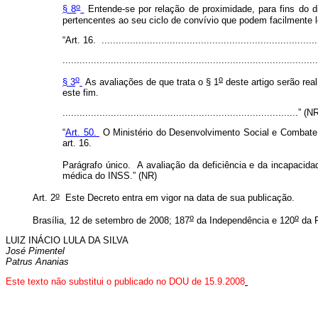
o
§ 8
Entende-se por relação de proximidade, para fins do d
pertencentes ao seu ciclo de convívio que podem facilmente l
“Art. 16. ............................................................................
..........................................................................................
o
o
§ 3
As avaliações de que trata o § 1
deste artigo serão rea
este fim.
...................................................................................” (
“
Art. 50.
O Ministério do Desenvolvimento Social e Combate 
art. 16.
Parágrafo único. A avaliação da deficiência e da incapacida
médica do INSS.” (NR)
o
Art. 2
Este Decreto entra em vigor na data de sua publicação.
o
o
Brasília, 12 de setembro de 2008; 187
da Independência e 120
da R
LUIZ INÁCIO LULA DA SILVA
José Pimentel
Patrus Ananias
Este
texto não substitui o publicado no DOU de 15.9.2008