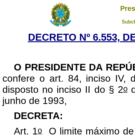
Pres
Subch
DECRETO Nº 6.553, D
O PRESIDENTE DA REPÚ
confere o art. 84, inciso IV,
o
disposto no inciso II do § 2
d
junho de 1993,
DECRETA:
o
Art. 1
O limite máximo de 