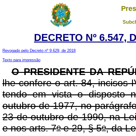
Pres
Subch
DECRETO Nº 6.547, 
Revogado pelo Decreto nº 9.629, de 2018
Texto para impressão
O PRESIDENTE DA REPÚ
lhe confere o art. 84, incisos 
tendo em vista o disposto n
outubro de 1977, no parágrafo
23 de outubro de 1990, na Le
o
o
e nos arts. 7
e 29, § 5
, da Le