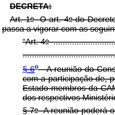
DECRETA:
o
o
Art. 1
O art. 4
do Decret
passa a vigorar com as seguin
o
“Art. 4
...........................
........................................
o
§ 6
A reunião do Consel
com a participação de, p
Estado membros da CAM
dos respectivos Ministéri
o
§ 7
A reunião poderá oc