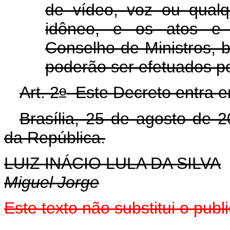
de vídeo, voz ou qualq
idôneo, e os atos e 
Conselho de Ministros, 
poderão ser efetuados po
o
Art. 2
Este Decreto entra em
Brasília, 25 de agosto de 
da República.
LUIZ INÁCIO LULA DA SILVA
Miguel Jorge
Este
texto não substitui o pub