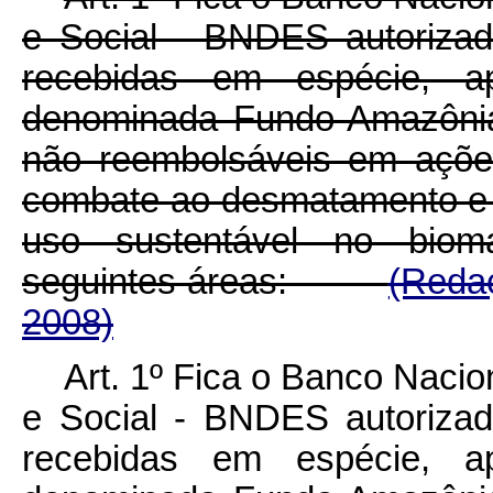
e Social - BNDES autorizad
recebidas em espécie, ap
denominada Fundo Amazônia,
não reembolsáveis em açõe
combate ao desmatamento e
uso sustentável no biom
seguintes áreas:
(Redaç
2008)
Art. 1º Fica o Banco Naci
e Social - BNDES autorizad
recebidas em espécie, ap