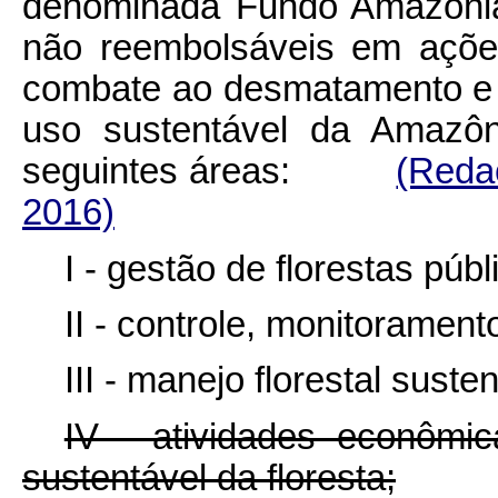
denominada Fundo Amazônia,
não reembolsáveis em açõe
combate ao desmatamento e
uso sustentável da Amazôn
seguintes áreas:
(Reda
2016)
I - gestão de florestas púb
II - controle, monitorament
III - manejo florestal susten
IV - atividades econômic
sustentável da floresta;