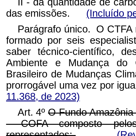
II - da quantidade de carb
das emissões.
(Incluído p
Parágrafo único. O CTFA r
formado por seis especialis
saber técnico-científico, d
Ambiente e Mudança do C
Brasileiro de Mudanças Clim
prorrogável uma vez por igua
11.368, de 2023)
Art. 4º
O Fundo Amazônia 
- COFA composto pelos
representados:
(Re