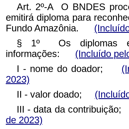
Art. 2º-A O BNDES proc
emitirá diploma para reconhe
Fundo Amazônia.
(Incluíd
§ 1º Os diplomas emi
informações:
(Incluído pe
I - nome do doador;
(
2023)
II - valor doado;
(Incluíd
III - data da contribuiç
de 2023)