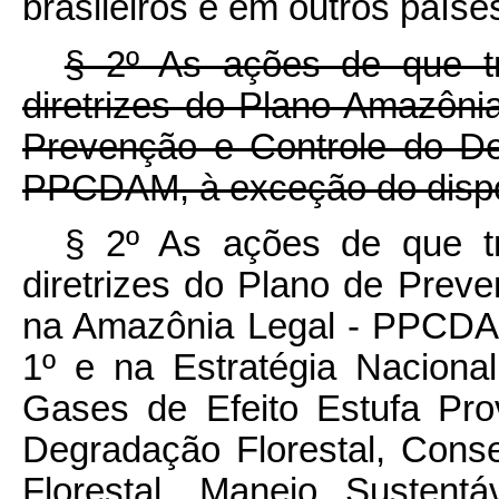
brasileiros e em outros paíse
§ 2º As ações de que 
diretrizes do Plano Amazôni
Prevenção e Controle do D
PPCDAM, à exceção do dispo
§ 2º As ações de que 
diretrizes do Plano de Pre
na Amazônia Legal - PPCDAM
1º e na Estratégia Nacion
Gases de Efeito Estufa Pr
Degradação Florestal, Con
Florestal, Manejo Sustent