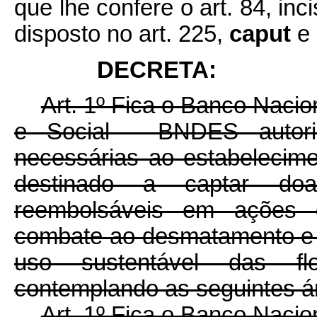
que lhe confere o art. 84, inc
disposto no art. 225,
caput
e 
DECRETA:
Art. 1º Fica o Banco Naci
e Social - BNDES autori
necessárias ao estabelecim
destinado a captar doa
reembolsáveis em ações 
combate ao desmatamento e
uso sustentável das fl
contemplando as seguintes á
Art. 1º Fica o Banco Naci