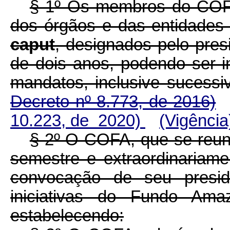
§ 1º Os membros do COFA 
dos órgãos e das entidades d
caput
, designados pelo pre
de dois anos, podendo ser 
mandatos, inclusive sucessi
Decreto nº 8.773, de 2016)
10.223, de 2020)
(Vigência
§ 2º O COFA, que se reun
semestre e extraordinariam
convocação de seu preside
iniciativas do Fundo A
estabelecendo: