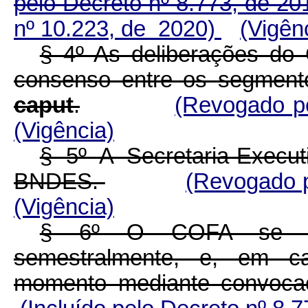
pelo Decreto nº 8.773, de 20
nº 10.223, de 2020)
(Vigên
§ 4º As deliberações do
consenso entre os segmentos
caput
.
(Revogado p
(Vigência)
§ 5º A Secretaria-Execu
BNDES.
(Revogado p
(Vigência)
§ 6º O COFA se reun
semestralmente, e, em car
momento mediante convocaç