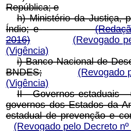
República; e
h) Ministério da Justiça,
Índio; e
(Redaçã
2016)
(Revogado pe
(Vigência)
i) Banco Nacional de Des
BNDES;
(Revogado p
(Vigência)
II - Governos estaduais 
governos dos Estados da A
estadual de prevenção e c
(Revogado pelo Decreto nº