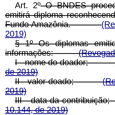
Art. 2º
O BNDES procede
emitirá diploma reconhecen
Fundo Amazônia.
(Re
2019)
§ 1º Os diplomas emiti
informações:
(Revogado
I - nome do doador;
de 2019)
II - valor doado;
(Re
2019)
III - data da contribuição;
10.144, de 2019)