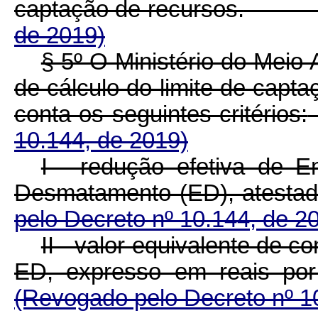
captação de recursos.
de 2019)
§ 5º O Ministério do Meio 
de cálculo do limite de capta
conta os seguintes critérios:
10.144, de 2019)
I - redução efetiva de 
Desmatamento (ED), atestad
pelo Decreto nº 10.144, de 2
II - valor equivalente de c
ED, expresso em reais por
(Revogado pelo Decreto nº 1