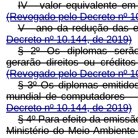
IV - valor equivalente em
(Revogado pelo Decreto nº 1
V - ano da redução das 
Decreto nº 10.144, de 2019)
§ 2º Os diplomas serão 
gerarão direitos ou crédito
(Revogado pelo Decreto nº 1
§ 3º Os diplomas emitido
mundial de computador
Decreto nº 10.144, de 2019)
§ 4º Para efeito da emissã
Ministério do Meio Ambiente 