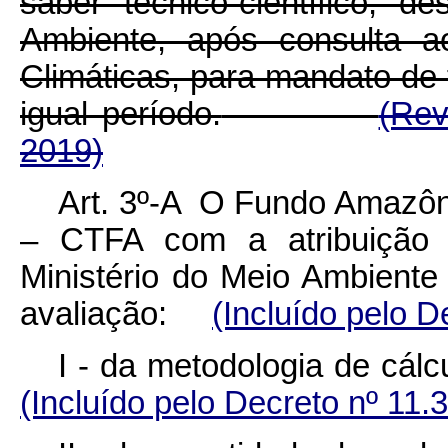
saber técnico-científico, d
Ambiente, após consulta a
Climáticas, para mandato de 
igual período.
(Rev
2019)
Art. 3º-A O Fundo Amazôn
– CTFA com a atribuição 
Ministério do Meio Ambient
avaliação:
(Incluído pelo D
I - da metodologia de cá
(Incluído pelo Decreto nº 11.