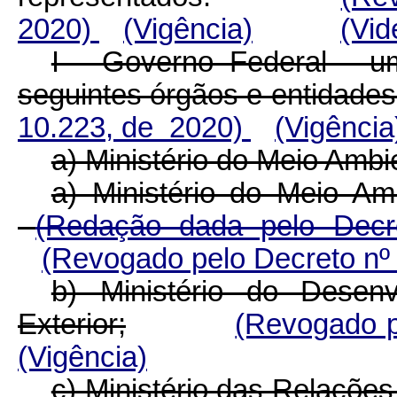
2020)
(Vigência)
(Vi
I - Governo Federal - 
seguintes órgãos e entidades
10.223, de 2020)
(Vigência
a) Ministério do Meio Ambi
a) Ministério do Meio Amb
(Redação dada pelo Decr
(Revogado pelo Decreto nº
b) Ministério do Desenv
Exterior;
(Revogado p
(Vigência)
c) Ministério das Relações