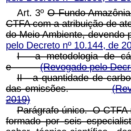
Art. 3º
O Fundo Amazônia 
CTFA com a atribuição de ate
do Meio Ambiente, devendo pa
pelo Decreto nº 10.144, de 2
I - a metodologia de c
e
(Revogado pelo Decre
II - a quantidade de carbo
das emissões.
(Rev
2019)
Parágrafo único. O CTFA r
formado por seis especialis