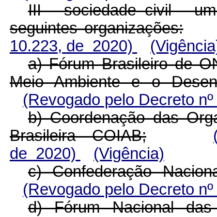
III - sociedade civil - 
seguintes organizações:
10.223, de 2020)
(Vigência
a) Fórum Brasileiro de 
Meio Ambiente e o Desen
(Revogado pelo Decreto nº
b) Coordenação das Org
Brasileira - COIAB;
de 2020)
(Vigência)
c) Confederação Naciona
(Revogado pelo Decreto nº
d) Fórum Nacional das 