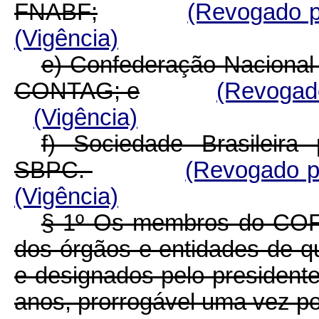
FNABF;
(Revogado p
(Vigência)
e) Confederação Nacional 
CONTAG; e
(Revogado
(Vigência)
f) Sociedade Brasileir
SBPC.
(Revogado p
(Vigência)
§ 1º Os membros do COFA 
dos órgãos e entidades de qu
e designados pelo presiden
anos, prorrogável uma vez po