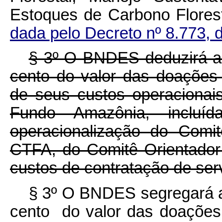
Estoques de Carbono F
dada pelo Decreto nº 8.773, 
§ 3º O BNDES deduzirá a i
cento do valor das doações
de seus custos operacionai
Fundo Amazônia, incluí
operacionalização do Comi
CTFA, do Comitê Orientado
custos de contratação de serv
§ 3º O BNDES segregará a
cento do valor das doações