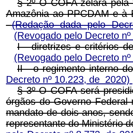
§ 2º O COFA zelará pela f
Amazônia ao PPCDAM e à E
(Redação dada pelo Decr
(Revogado pelo Decreto nº
I - diretrizes e
critérios
de
(Revogado pelo Decreto nº
II - o regimento interno 
Decreto nº 10.223, de 2020)
§ 3º O COFA será presidi
órgãos do Governo Federal r
mandato de dois anos, sendo
representante do Ministério 