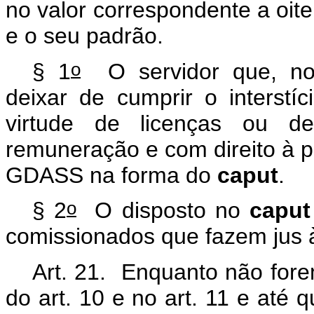
no valor correspondente a oit
e o seu padrão.
o
§ 1
O servidor que, no 
deixar de cumprir o interstíc
virtude de licenças ou d
remuneração e com direito à p
GDASS na forma do
caput
.
o
§ 2
O disposto no
caput
comissionados que fazem jus
Art. 21. Enquanto não fore
do art. 10 e no art. 11 e até