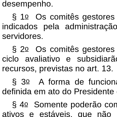
desempenho.
o
§ 1
Os comitês gestores 
indicados pela administraç
servidores.
o
§ 2
Os comitês gestores p
ciclo avaliativo e subsidi
recursos, previstas no art. 13.
o
§ 3
A forma de funciona
definida em ato do Presidente
o
§ 4
Somente poderão comp
ativos e estáveis, que não