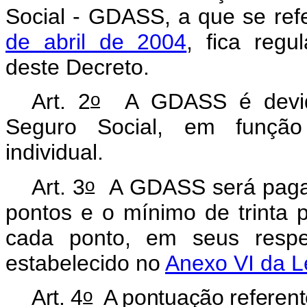
Social - GDASS, a que se ref
de abril de 2004
, fica reg
deste Decreto.
o
Art. 2
A GDASS é devida 
Seguro Social, em função
individual.
o
Art. 3
A GDASS será paga 
pontos e o mínimo de trinta 
cada ponto, em seus respec
estabelecido no
Anexo VI da L
o
Art. 4
A pontuação referent