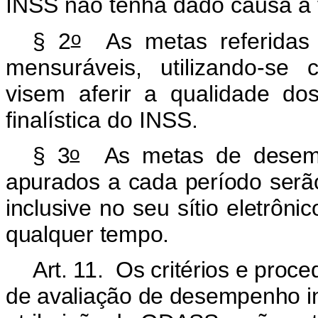
INSS não tenha dado causa a t
o
§ 2
As metas referidas
mensuráveis, utilizando-se
visem aferir a qualidade dos
finalística do INSS.
o
§ 3
As metas de desempen
apurados a cada período serã
inclusive no seu sítio eletrôn
qualquer tempo.
Art. 11. Os critérios e proc
de avaliação de desempenho ins