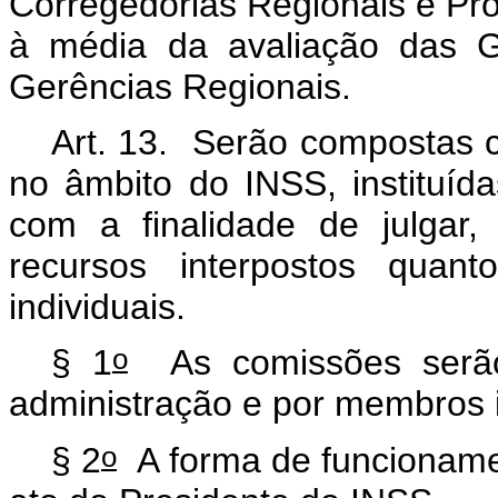
Corregedorias Regionais e Pr
à média da avaliação das G
Gerências Regionais.
Art. 13. Serão compostas c
no âmbito do INSS, instituíd
com a finalidade de julgar,
recursos interpostos quant
individuais.
o
§ 1
As comissões serão 
administração e por membros i
o
§ 2
A forma de funcioname