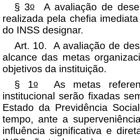
o
§ 3
A avaliação de desem
realizada pela chefia imediat
do INSS designar.
Art. 10.
A avaliação de dese
alcance das metas organizac
objetivos da instituição
.
o
§ 1
As metas referent
institucional serão fixadas s
Estado da Previdência Social
tempo, ante a superveniênci
influência significativa e di