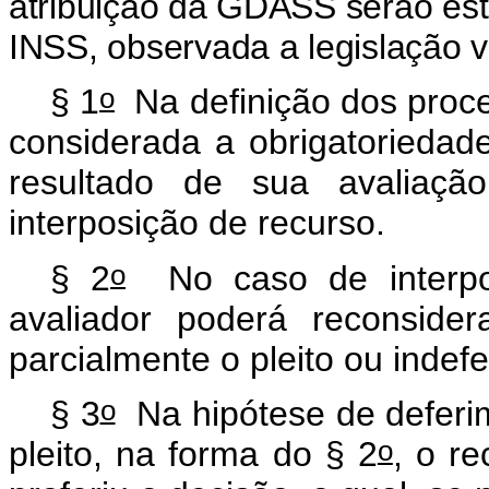
atribuição da GDASS serão est
INSS, observada a legislação v
o
§ 1
Na definição dos proce
considerada a obrigatoriedade
resultado de sua avaliação
interposição de recurso.
o
§ 2
No caso de interpos
avaliador poderá reconsider
parcialmente o pleito ou indefer
o
§ 3
Na hipótese de deferim
o
pleito, na forma do § 2
, o re