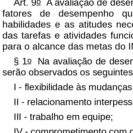
o
Art. 9
A avaliação de dese
fatores de desempenho que
habilidades e as atitudes n
das tarefas e atividades func
para o alcance das metas do 
o
§ 1
Na avaliação de desemp
serão observados os seguintes 
I - flexibilidade às mudanças
II - relacionamento interpess
III - trabalho em equipe;
IV - comprometimento com o