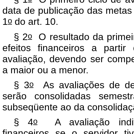
data de publicação das metas
o
1
do art. 10.
o
§ 2
O resultado da primei
efeitos financeiros a parti
avaliação, devendo ser comp
a maior ou a menor.
o
§ 3
As avaliações de dese
serão consolidadas semest
subseqüente ao da consolidaç
o
§ 4
A avaliação indivi
financeiros se o servidor t