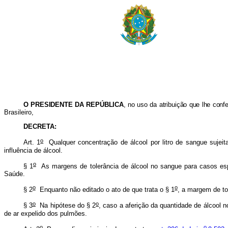
O PRESIDENTE DA REPÚBLICA
, no uso da atribuição que lhe confe
Brasileiro
,
DECRETA:
o
Art. 1
Qualquer concentração de álcool por litro de sangue sujeit
influência de álcool.
o
§ 1
As margens de tolerância de álcool no sangue para casos esp
Saúde.
o
o
§ 2
Enquanto não editado o ato de que trata o § 1
, a margem de to
o
o
§ 3
Na hipótese do § 2
, caso a aferição da quantidade de álcool n
de ar expelido dos pulmões.
o
o