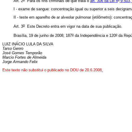
Art. 2
Para os fins criminais de que trata o
art. 306 da Lei
n
9.503,
I - exame de sangue: concentração igual ou superior a seis decigrama
II - teste em aparelho de ar alveolar pulmonar (etilômetro): concentra
o
Art. 3
Este Decreto entra em vigor na data de sua publicação.
o
o
Brasília, 19 de junho de 2008; 187
da Independência e 120
da Repú
LUIZ INÁCIO LULA DA SILVA
Tarso Genro
José Gomes Temporão
Marcio Fortes de Almeida
Jorge Armando Felix
Este
texto não substitui o publicado no DOU de 20.6.2008