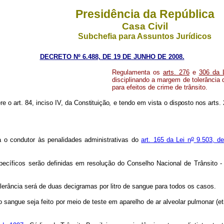
Presidência da República
Casa Civil
Subchefia para Assuntos Jurídicos
DECRETO Nº 6.488, DE 19 DE JUNHO DE 2008.
Regulamenta os
arts. 276
e
306 da 
disciplinando a margem de tolerância d
para efeitos de crime de trânsito.
re o art. 84, inciso IV, da Constituição, e tendo em vista o disposto nos arts.
o
a o condutor às penalidades administrativas do
art. 165 da Lei
n
9.503, d
ecíficos serão definidas em resolução do Conselho Nacional de Trânsito 
lerância será de duas decigramas por litro de sangue para todos os casos.
o sangue seja feito por meio de teste em aparelho de ar alveolar pulmonar (e