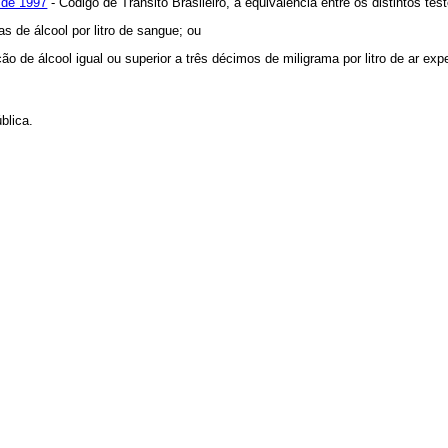
 de 1997
- Código de Trânsito Brasileiro, a equivalência entre os distintos tes
s de álcool por litro de sangue; ou
ção de álcool igual ou superior a três décimos de miligrama por litro de ar ex
blica.