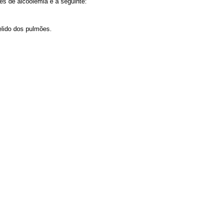
tes de alcoolemia é a seguinte:
pelido dos pulmões.