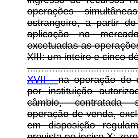
operações simultâneas
estrangeiro, a partir 
aplicação no mercado
excetuadas as operações
XIII: um inteiro e cinco 
........................................
XVII -
na operação de 
por instituição autor
câmbio, contratada
operação de venda, exc
em disposição regulam
prevista no inciso X: zero