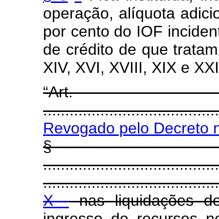
operação, alíquota adicio
por cento do IOF inciden
de crédito de que tratam o
XIV, XVI, XVIII, XIX e XX
“Art
........................................
Revogado pelo Decreto n
§
........................................
........................................
X -
nas liquidações d
ingresso de recursos n