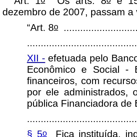
Art. 1
Os arts. 8
e 15
dezembro de 2007, passam a v
o
“Art. 8
...........................
........................................
XII -
efetuada pelo Banc
Econômico e Social -
financeiros, com recurs
por ele administrados,
pública Financiadora de 
........................................
o
§ 5
Fica instituída, 