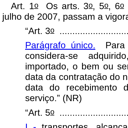
o
o
o
o
Art. 1
Os arts. 3
, 5
, 6
julho de 2007, passam a vigor
o
“Art. 3
...........................
Parágrafo único.
Para e
considera-se adquiri
importado, o bem ou ser
data da contratação do 
data do recebimento 
serviço.” (NR)
o
“Art. 5
...........................
I -
transportes, alcança