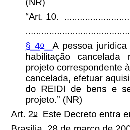
(NR)
“Art. 10. ............................
........................................
o
§ 4
A pessoa jurídica 
habilitação cancelada
projeto correspondente à 
cancelada, efetuar aqui
do REIDI de bens e ser
projeto.” (NR)
o
Art. 2
Este Decreto entra em
Brasília, 28 de março de 20