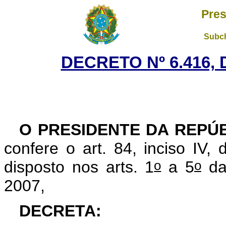
Pres
Subch
DECRETO Nº 6.416, 
O PRESIDENTE DA REPÚ
confere o art. 84, inciso IV,
o
o
disposto nos arts. 1
a 5
da
2007,
DECRETA: