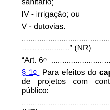
sanitário;
IV - irrigação; ou
V - dutovias.
........................................
………...........” (NR)
o
“Art. 6
...........................
o
§ 1
Para efeitos do
ca
de projetos com cont
público:
.......................................