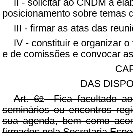
II - solicitar ao CNDM a el
posicionamento sobre temas de
III - firmar as atas das re
IV - constituir e organizar
e de comissões e convocar as
CAP
DAS DISP
o
Art. 6
Fica facultado ao
seminários ou encontros regi
sua agenda, bem como acom
firmados pela Secretaria Espec