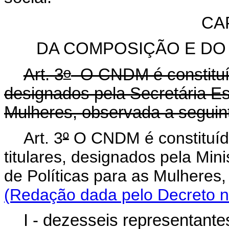
CAP
DA COMPOSIÇÃO E D
o
Art. 3
O CNDM é constituído
designados pela Secretária Es
Mulheres, observada a seguin
Art. 3
º
O CNDM é constituído
titulares, designados pela Min
de Políticas para as Mulheres
(Redação dada pelo Decreto n
I - dezesseis representant