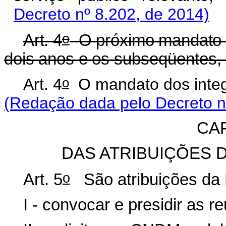
Decreto nº 8.202, de 2014)
o
Art. 4
O próximo mandato 
dois anos e os
subseqüentes, 
o
Art. 4
O mandato dos integ
(Redação dada pelo Decreto n
CAP
DAS ATRIBUIÇÕES 
o
Art. 5
São atribuições da
I - convocar e presidir as r