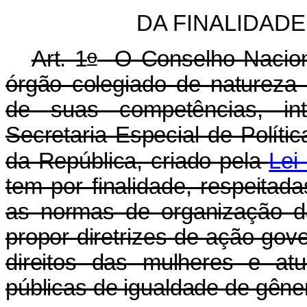
DA FINALIDAD
o
Art. 1
O Conselho Naciona
órgão colegiado de
natureza 
de suas competências, int
Secretaria Especial de Políti
da República, criado pela
Lei
tem por finalidade, respeitad
as normas de organização da
propor diretrizes de ação go
direitos das mulheres e atu
públicas de igualdade de gêne