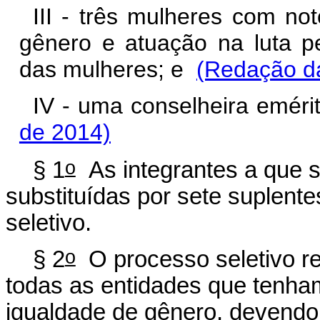
III - três mulheres com no
gênero e atuação na luta p
das mulheres; e
(Redação da
IV - uma conselheira emér
de 2014)
o
§ 1
As integrantes a que se
substituídas por sete suplent
seletivo.
o
§ 2
O processo seletivo ref
todas as entidades que tenham
igualdade de gênero, devendo