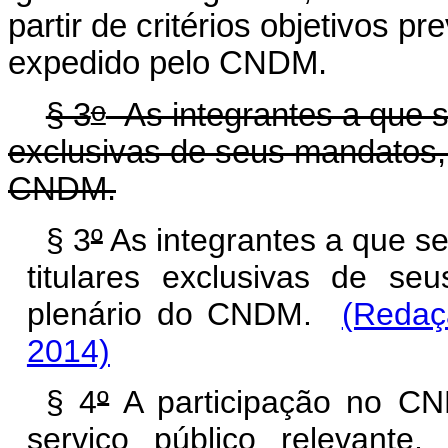
partir de critérios objetivos p
expedido pelo CNDM.
o
§ 3
As integrantes a que se 
exclusivas de seus mandatos, 
CNDM.
§ 3
º
As integrantes a que se 
titulares exclusivas de se
plenário do CNDM.
(Redaç
2014)
§ 4
º
A participação no CN
serviço público relevant