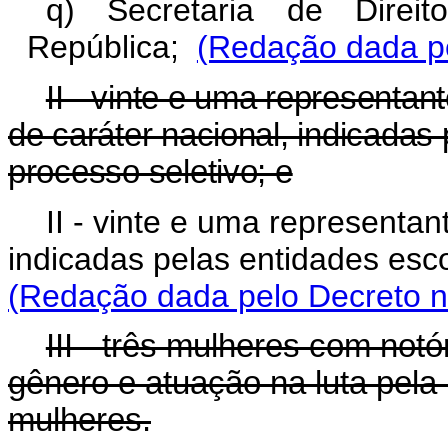
q) Secretaria de Direi
República;
(Redação dada pe
II - vinte e uma representan
de caráter nacional, indicadas
processo seletivo; e
II - vinte e uma representan
indicadas pelas entidades esc
(Redação dada pelo Decreto n
III - três mulheres com no
gênero e atuação na luta pela
mulheres.