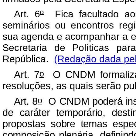
Art. 6
º
Fica facultado ao
seminários ou encontros regi
sua agenda e acompanhar a e
Secretaria de Políticas pa
República.
(Redação dada pel
o
Art. 7
O CNDM formalizar
resoluções, as quais serão pub
o
Art. 8
O CNDM poderá insti
de caráter temporário, des
propostas sobre temas espe
composição plenária, definind