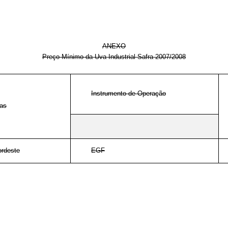
ANEXO
Preço Mínimo da Uva Industrial Safra 2007/2008
Instrumento de Operação
as
ordeste
EGF