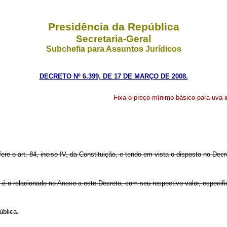
Presidência da República
Secretaria-Geral
Subchefia para Assuntos Jurídicos
DECRETO Nº 6.399, DE 17 DE MARÇO DE 2008.
Fixa o preço mínimo básico para uva i
fere o art. 84, inciso IV, da Constituição, e tendo em vista o disposto no De
8 é o relacionado no Anexo a este Decreto, com seu respectivo valor, especif
ública.