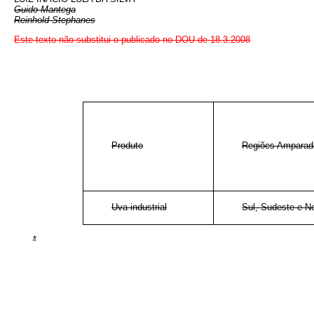
Guido Mantega
Reinhold Stephanes
Este texto não substitui o publicado no DOU de 18.3.2008
Produto
Regiões Amparad
Uva industrial
Sul, Sudeste e N
*