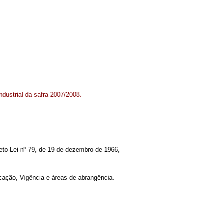
ndustrial da safra 2007/2008.
creto-Lei nº 79, de 19 de dezembro de 1966,
icação, Vigência e áreas de abrangência.