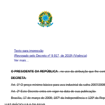
Texto para impressão
(Revogado pelo Decreto nº 9.917, de 2019)
(Vigência)
Ver mais...
O PRESIDENTE DA REPÚBLICA
, no uso da atribuição que lhe con
DECRETA:
Art. 1º O preço mínimo básico para uva industrial da safra 2007/200
Art. 2º Este Decreto entra em vigor na data de sua publicação.
Brasília, 17 de março de 2008; 187º da Independência e 120º
da Rep
LUIZ INÁCIO LULA DA SILVA