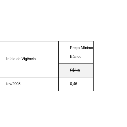
Preço Mínimo
Básico
Início de Vigência
R$/kg
fev/2008
0,46