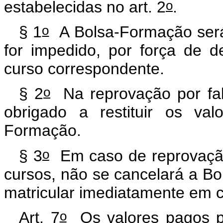
o
estabelecidas no art. 2
.
o
§ 1
A Bolsa-Formação será 
for impedido, por força de de
curso correspondente.
o
§ 2
Na reprovação por falta
obrigado a restituir os val
Formação.
o
§ 3
Em caso de reprovação
cursos, não se cancelará a Bo
matricular imediatamente em cu
o
Art. 7
Os valores pagos pe