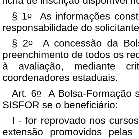
ficha de inscrição disponível n
o
§ 1
As informações consta
responsabilidade do solicitan
o
§ 2
A concessão da Bols
preenchimento de todos os requ
à avaliação, mediante crit
coordenadores estaduais.
o
Art. 6
A Bolsa-Formação se
SISFOR se o beneficiário:
I - for reprovado nos curs
extensão promovidos pelas 