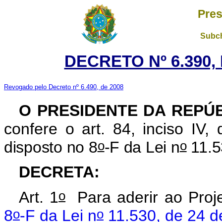
Pres
Subch
DECRETO Nº 6.390,
Revogado pelo Decreto nº 6.490, de 2008
O PRESIDENTE DA REPÚ
confere o art. 84, inciso IV,
o
o
disposto no 8
-F da Lei n
11.5
DECRETA:
o
Art. 1
Para aderir ao Proj
o
o
8
-F da Lei n
11.530, de 24 d